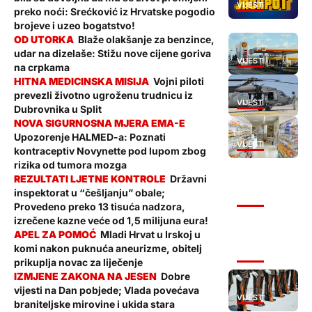
VIJESTI
preko noći: Srećković iz Hrvatske pogodio
brojeve i uzeo bogatstvo!
Blaže olakšanje za benzince,
udar na dizelaše: Stižu nove cijene goriva
VIJESTI
na crpkama
Vojni piloti
prevezli životno ugroženu trudnicu iz
VIJESTI
Dubrovnika u Split
Upozorenje HALMED-a: Poznati
VIJESTI
kontraceptiv Novynette pod lupom zbog
rizika od tumora mozga
Državni
inspektorat u “češljanju” obale;
VIJESTI
Provedeno preko 13 tisuća nadzora,
izrečene kazne veće od 1,5 milijuna eura!
Mladi Hrvat u Irskoj u
komi nakon puknuća aneurizme, obitelj
VIJESTI
prikuplja novac za liječenje
Dobre
vijesti na Dan pobjede; Vlada povećava
VIJESTI
braniteljske mirovine i ukida stara