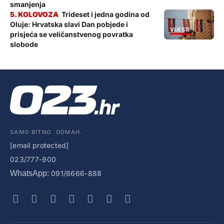
smanjenja
Trideset i jedna godina od
Oluje: Hrvatska slavi Dan pobjede i
VIJESTI
prisjeća se veličanstvenog povratka
slobode
SAMO BITNO. ODMAH.
[email protected]
023/777-900
WhatsApp:
091/6666-888