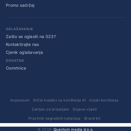
Promo sadržaj
OGLAŠAVANJE
Zašto se oglasiti na 023?
Kontaktirajte nas
Cjenik oglašavanja
DODATNO
Osmrtnice
Impressum
Etički kodeks za korištenje AI
Uvjeti korištenja
Zahtjev za brisanjem
Dojava vijesti
Pravilnik nagradnih natječaja
Brand kit
© 2026.
Quantum media d.o.o.