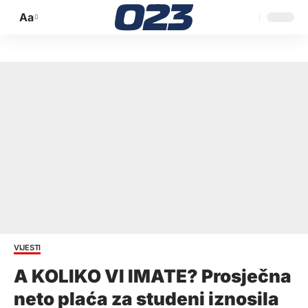
Aa
Promijeni
veličinu
slova
VIJESTI
A KOLIKO VI IMATE? Prosječna
neto plaća za studeni iznosila