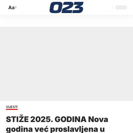
Aa
Promijeni
veličinu
slova
VIJESTI
STIŽE 2025. GODINA Nova
godina već proslavljena u