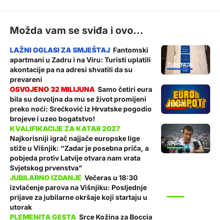
Možda vam se sviđa i ovo...
Fantomski
apartmani u Zadru i na Viru: Turisti uplatili
ŽUPANIJA
akontacije pa na adresi shvatili da su
prevareni
Samo četiri eura
bila su dovoljna da mu se život promijeni
VIJESTI
preko noći: Srećković iz Hrvatske pogodio
brojeve i uzeo bogatstvo!
Najkorisniji igrač najjače europske lige
SPORT
stiže u Višnjik: “Zadar je posebna priča, a
pobjeda protiv Latvije otvara nam vrata
Svjetskog prvenstva”
Večeras u 18:30
izvlačenje parova na Višnjiku: Posljednje
SPORT
prijave za jubilarne okršaje koji startaju u
utorak
Srce Kožina za Boccia