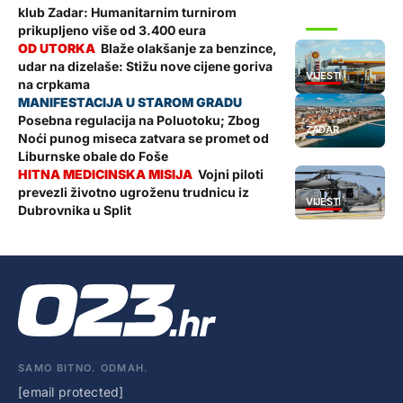
klub Zadar: Humanitarnim turnirom
SPORT
prikupljeno više od 3.400 eura
Blaže olakšanje za benzince,
udar na dizelaše: Stižu nove cijene goriva
VIJESTI
na crpkama
Posebna regulacija na Poluotoku; Zbog
ZADAR
Noći punog miseca zatvara se promet od
Liburnske obale do Foše
Vojni piloti
prevezli životno ugroženu trudnicu iz
VIJESTI
Dubrovnika u Split
SAMO BITNO. ODMAH.
[email protected]