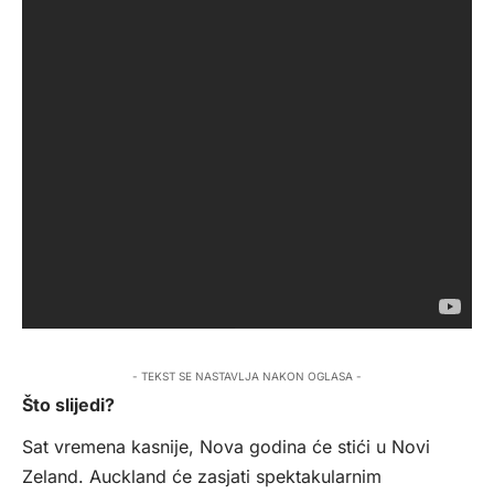
- TEKST SE NASTAVLJA NAKON OGLASA -
Što slijedi?
Sat vremena kasnije, Nova godina će stići u Novi
Zeland. Auckland će zasjati spektakularnim