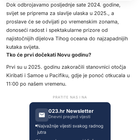
Dok odbrojavamo posljednje sate 2024. godine,
svijet se priprema za slavlje ulaska u 2025., a
proslave će se odvijati po vremenskim zonama,
donoseći radost i spektakularne prizore od
najistočnijih dijelova Tihog oceana do najzapadnijih
kutaka svijeta.
Tko će prvi dočekati Novu godinu?
Prvi su u 2025. godinu zakoračili stanovnici otočja
Kiribati i Samoe u Pacifiku, gdje je ponoć otkucala u
11:00 po našem vremenu.
PRATITE NAS I NA
023.hr Newsletter
Dnevni pregled vijesti
Najvažnije vijesti svakog radnog
jutra