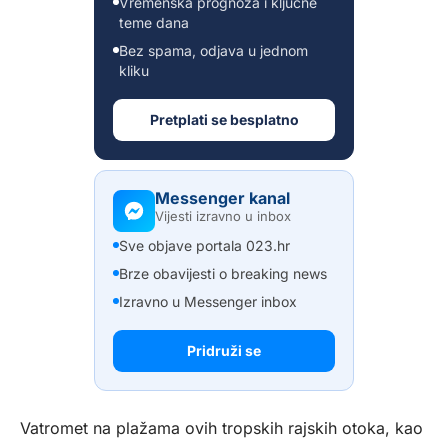
Vremenska prognoza i ključne
teme dana
Bez spama, odjava u jednom
kliku
Pretplati se besplatno
Messenger kanal
Vijesti izravno u inbox
Sve objave portala 023.hr
Brze obavijesti o breaking news
Izravno u Messenger inbox
Pridruži se
Vatromet na plažama ovih tropskih rajskih otoka, kao