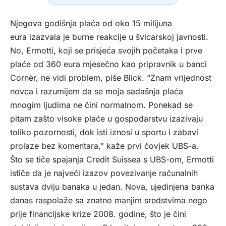
Njegova godišnja plaća od oko 15 milijuna
eura izazvala je burne reakcije u švicarskoj javnosti.
No, Ermotti, koji se prisjeća svojih početaka i prve
plaće od 360 eura mjesečno kao pripravnik u banci
Cornèr, ne vidi problem, piše
Blick
. “Znam vrijednost
novca i razumijem da se moja sadašnja plaća
mnogim ljudima ne čini normalnom. Ponekad se
pitam zašto visoke plaće u gospodarstvu izazivaju
toliko pozornosti, dok isti iznosi u sportu i zabavi
prolaze bez komentara,” kaže prvi čovjek UBS-a.
Što se tiče spajanja Credit Suissea s UBS-om, Ermotti
ističe da je najveći izazov povezivanje računalnih
sustava dviju banaka u jedan. Nova, ujedinjena banka
danas raspolaže sa znatno manjim sredstvima nego
prije financijske krize 2008. godine, što je čini