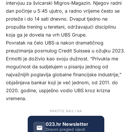
intervjuu za švicarski Migros-Magazin. Njegov radni
dan počinje u 5:45 ujutro, a radno vrijeme često se
proteže i do 14 sati dnevno. Dvaput tjedno ne
propušta trening u teretani, održavajući disciplinu
koja ga je dovela na vrh UBS Grupe.
Povratak na čelo UBS-a nakon dramatičnog
preuzimanja posrnulog Credit Suissea u ožujku 2023.
Ermotti je doživio kao svoju dužnost. “Privukla me
mogućnost da sudjelujem u pisanju jednog od
najvažnijih poglavlja globalne financijske industrije,”
objašnjava bankar koji je već jednom, od 2011. do
2020. godine, uspješno vodio UBS kroz krizna
vremena.
PRATITE NAS I NA
023.hr Newsletter
Dnevni pregled vijesti