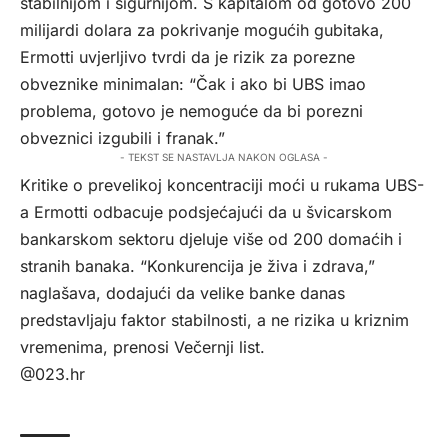
stabilnijom i sigurnijom. S kapitalom od gotovo 200
milijardi dolara za pokrivanje mogućih gubitaka,
Ermotti uvjerljivo tvrdi da je rizik za porezne
obveznike minimalan: “Čak i ako bi UBS imao
problema, gotovo je nemoguće da bi porezni
obveznici izgubili i franak.”
- TEKST SE NASTAVLJA NAKON OGLASA -
Kritike o prevelikoj koncentraciji moći u rukama UBS-
a Ermotti odbacuje podsjećajući da u švicarskom
bankarskom sektoru djeluje više od 200 domaćih i
stranih banaka. “Konkurencija je živa i zdrava,”
naglašava, dodajući da velike banke danas
predstavljaju faktor stabilnosti, a ne rizika u kriznim
vremenima, prenosi
Večernji list.
@023.hr