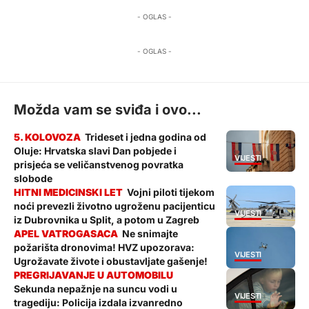
- OGLAS -
- OGLAS -
Možda vam se sviđa i ovo...
Trideset i jedna godina od
Oluje: Hrvatska slavi Dan pobjede i
VIJESTI
prisjeća se veličanstvenog povratka
slobode
Vojni piloti tijekom
noći prevezli životno ugroženu pacijenticu
VIJESTI
iz Dubrovnika u Split, a potom u Zagreb
Ne snimajte
požarišta dronovima! HVZ upozorava:
VIJESTI
Ugrožavate živote i obustavljate gašenje!
Sekunda nepažnje na suncu vodi u
VIJESTI
tragediju: Policija izdala izvanredno