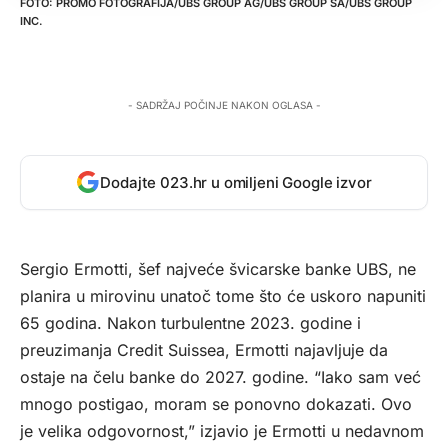
PROMO FOTOGRAFIJA/UBS GROUP AG/UBS GROUP SA/UBS GROUP
INC.
- SADRŽAJ POČINJE NAKON OGLASA -
Dodajte 023.hr u omiljeni Google izvor
Sergio Ermotti, šef najveće švicarske banke UBS, ne
planira u mirovinu unatoč tome što će uskoro napuniti
65 godina. Nakon turbulentne 2023. godine i
preuzimanja Credit Suissea, Ermotti najavljuje da
ostaje na čelu banke do 2027. godine. “Iako sam već
mnogo postigao, moram se ponovno dokazati. Ovo
je velika odgovornost,” izjavio je Ermotti u nedavnom