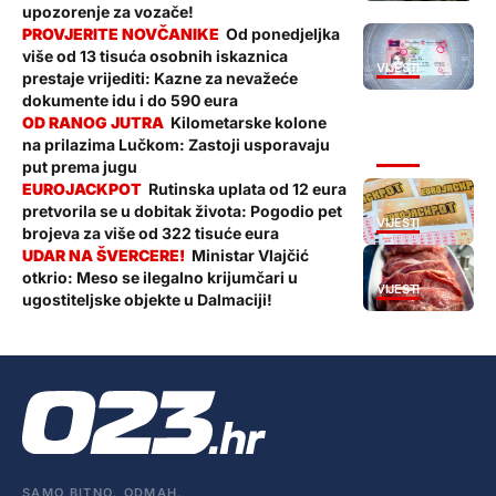
upozorenje za vozače!
Od ponedjeljka
više od 13 tisuća osobnih iskaznica
VIJESTI
prestaje vrijediti: Kazne za nevažeće
dokumente idu i do 590 eura
Kilometarske kolone
na prilazima Lučkom: Zastoji usporavaju
VIJESTI
put prema jugu
Rutinska uplata od 12 eura
pretvorila se u dobitak života: Pogodio pet
VIJESTI
brojeva za više od 322 tisuće eura
Ministar Vlajčić
otkrio: Meso se ilegalno krijumčari u
VIJESTI
ugostiteljske objekte u Dalmaciji!
SAMO BITNO. ODMAH.