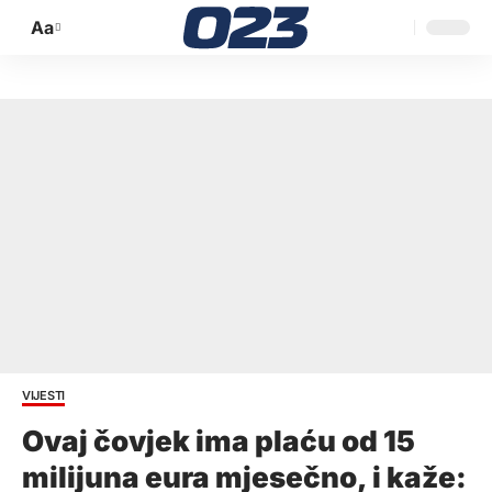
Aa
Promijeni
veličinu
slova
VIJESTI
Ovaj čovjek ima plaću od 15
milijuna eura mjesečno, i kaže: