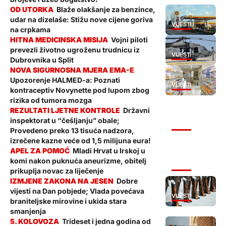
Blaže olakšanje za benzince,
udar na dizelaše: Stižu nove cijene goriva
VIJESTI
na crpkama
Vojni piloti
prevezli životno ugroženu trudnicu iz
VIJESTI
Dubrovnika u Split
Upozorenje HALMED-a: Poznati
VIJESTI
kontraceptiv Novynette pod lupom zbog
rizika od tumora mozga
Državni
inspektorat u “češljanju” obale;
VIJESTI
Provedeno preko 13 tisuća nadzora,
izrečene kazne veće od 1,5 milijuna eura!
Mladi Hrvat u Irskoj u
komi nakon puknuća aneurizme, obitelj
VIJESTI
prikuplja novac za liječenje
Dobre
vijesti na Dan pobjede; Vlada povećava
VIJESTI
braniteljske mirovine i ukida stara
smanjenja
Trideset i jedna godina od