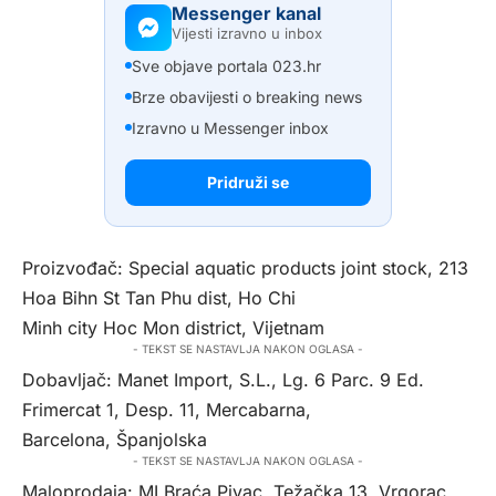
Messenger kanal
Vijesti izravno u inbox
Sve objave portala 023.hr
Brze obavijesti o breaking news
Izravno u Messenger inbox
Pridruži se
Proizvođač: Special aquatic products joint stock, 213
Hoa Bihn St Tan Phu dist, Ho Chi
Minh city Hoc Mon district, Vijetnam
- TEKST SE NASTAVLJA NAKON OGLASA -
Dobavljač: Manet Import, S.L., Lg. 6 Parc. 9 Ed.
Frimercat 1, Desp. 11, Mercabarna,
Barcelona, Španjolska
- TEKST SE NASTAVLJA NAKON OGLASA -
Maloprodaja: MI Braća Pivac, Težačka 13, Vrgorac,