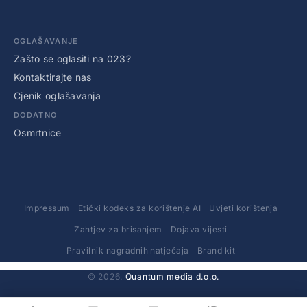
OGLAŠAVANJE
Zašto se oglasiti na 023?
Kontaktirajte nas
Cjenik oglašavanja
DODATNO
Osmrtnice
Impressum
Etički kodeks za korištenje AI
Uvjeti korištenja
Zahtjev za brisanjem
Dojava vijesti
Pravilnik nagradnih natječaja
Brand kit
© 2026.
Quantum media d.o.o.