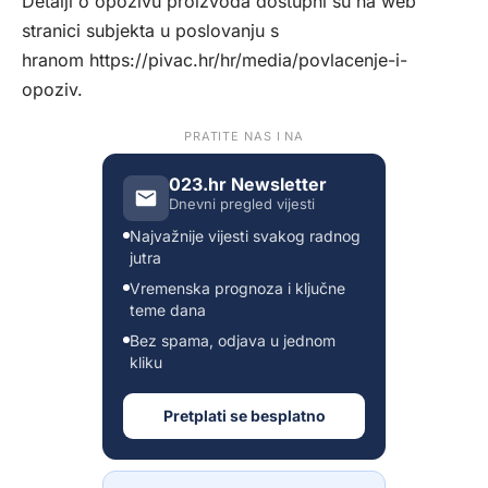
Detalji o opozivu proizvoda dostupni su na web
stranici subjekta u poslovanju s
hranom
https://pivac.hr/hr/media/povlacenje-i-
opoziv
.
PRATITE NAS I NA
023.hr Newsletter
Dnevni pregled vijesti
Najvažnije vijesti svakog radnog
jutra
Vremenska prognoza i ključne
teme dana
Bez spama, odjava u jednom
kliku
Pretplati se besplatno