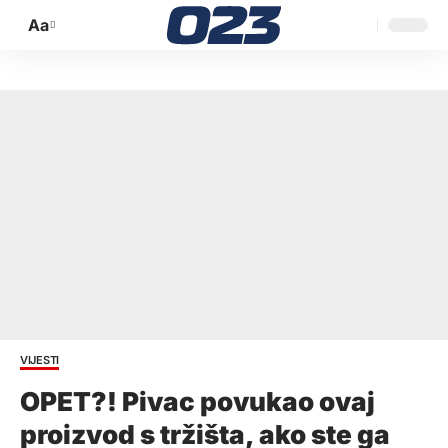
Aa
Promijeni
veličinu
slova
VIJESTI
OPET?! Pivac povukao ovaj
proizvod s tržišta, ako ste ga