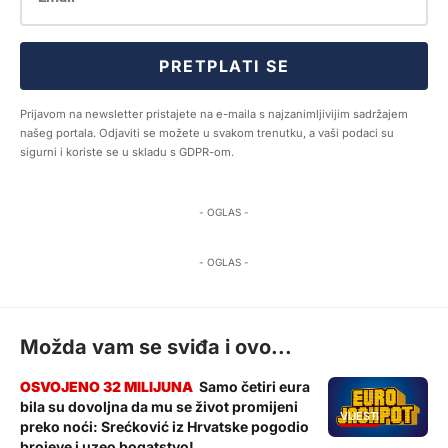
PRETPLATI SE
Prijavom na newsletter pristajete na e-maila s najzanimljivijim sadržajem
našeg portala. Odjaviti se možete u svakom trenutku, a vaši podaci su
sigurni i koriste se u skladu s GDPR-om.
- OGLAS -
- OGLAS -
Možda vam se sviđa i ovo...
Samo četiri eura
bila su dovoljna da mu se život promijeni
VIJESTI
preko noći: Srećković iz Hrvatske pogodio
brojeve i uzeo bogatstvo!