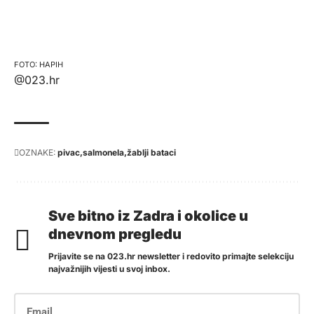
HAPIH
@023.hr
OZNAKE:
pivac
salmonela
žablji bataci
Sve bitno iz Zadra i okolice u
dnevnom pregledu
Prijavite se na 023.hr newsletter i redovito primajte selekciju
najvažnijih vijesti u svoj inbox.