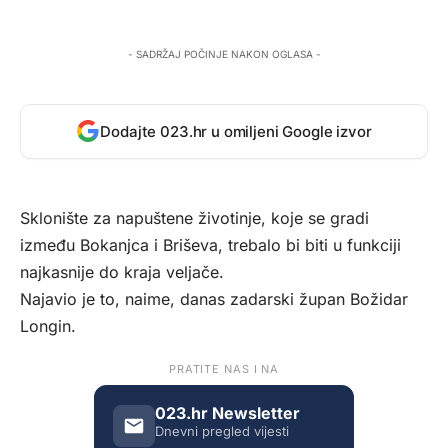
- SADRŽAJ POČINJE NAKON OGLASA -
Dodajte 023.hr u omiljeni Google izvor
Sklonište za napuštene životinje, koje se gradi
između Bokanjca i Briševa, trebalo bi biti u funkciji
najkasnije do kraja veljače.
Najavio je to, naime, danas zadarski župan Božidar
Longin.
PRATITE NAS I NA
023.hr Newsletter
Dnevni pregled vijesti