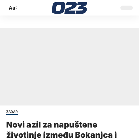
Aa
Promijeni
veličinu
slova
ZADAR
Novi azil za napuštene
životinje između Bokanjca i