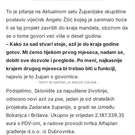
To je pitanje na Aktualnom satu Županijske skupštine
postavio vijećnik Angelo Žilić kojeg je zanimalo hoće
li se taj projekt završiti do kraja mandata, obzirom da
se o tome govori već više o deset godina.
– Kako za sad stvari stoje, azil je do kraja godine
gotov. Mi ćemo tijekom prvog mjeseca, nadam se,
dobiti sve dozvole i preglede. Po meni, najkasnije
krajem drugog mjeseca bi trebao biti u funkciji,
najavio je to župan s govornice.
- TEKST SE NASTAVLJA NAKON OGLASA -
Podsjetimo, Sklonište za napuštene životinje,
odnosno novi azil za pse, jedan je od strateških
projekata Zadarske županije, a gradi se između
Bokanjca i Briševa. Ukupno je vrijedan 2.187.339,35
eura s PDV-om, a radove provodi tvrtka Alfaplan
građenje d.o.o. iz Dubrovnika.