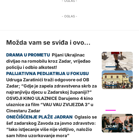
- OGLAS -
- OGLAS -
Možda vam se sviđa i ovo...
Pijani Ukrajinac
divljao na romobilu kroz Zadar, vrijeđao
ZADAR
policiju i odbio alkotest!
Udruga Zaratinići traži odgovore od OB
ZADAR
Zadar; “Gdje je zapela zdravstvena skrb za
najranjiviju djecu u Zadarskoj županiji?”
OSVOJI KINO ULAZNICE Darujemo 4 kino
ulaznice za film “VAU VAU ZVIJEZDA 3” u
SHOW
Cinestaru Zadar
Oglasio se
šef zadarskog Zavoda za javno zdravstvo:
ZADAR
“Iako istjecanje više nije vidljivo, naložio
sam hitno uzorkovanje mora”