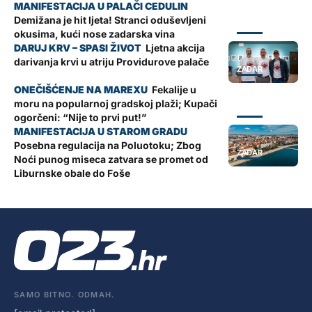
Demižana je hit ljeta! Stranci oduševljeni
ZADAR
okusima, kući nose zadarska vina
Ljetna akcija
darivanja krvi u atriju Providurove palače
ZADAR
Fekalije u
moru na popularnoj gradskoj plaži; Kupači
ZADAR
ogorčeni: “Nije to prvi put!”
Posebna regulacija na Poluotoku; Zbog
ZADAR
Noći punog miseca zatvara se promet od
Liburnske obale do Foše
SAMO BITNO. ODMAH.