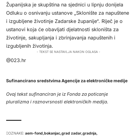
Županijska je skupština na sjednici u lipnju donijela
Odluku o osnivanju ustanove „Sklonište za napuštene
i izgubljene životinje Zadarske županije“. Riječ je o
ustanovi koja će obavljati djelatnosti skloništa za
životinje, sakupljanja i zbrinjavanja napuštenih i
izgubljenih životinja.
- TEKST SE NASTAVLJA NAKON OGLASA -
@023.hr
Sufinancirano sredstvima Agencije za elektroničke medije
Ovaj tekst sufinanciran je iz Fonda za poticanje
pluralizma i raznovrsnosti elektroničkih medija.
OZNAKE:
aem-fond
bokanjac
grad zadar
gradnja