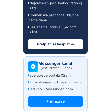
Najvažnije vijesti svakog radnog
jutra
Vremenska prognoza i ključne
teme dana
Bez spama, odjava u jednom
kliku
Pretplati se besplatno
Messenger kanal
Vijesti izravno u inbox
Sve objave portala 023.hr
Brze obavijesti o breaking news
Izravno u Messenger inbox
Pridruži se