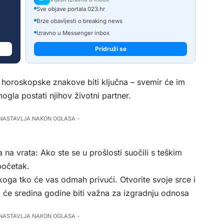
Sve objave portala 023.hr
Brze obavijesti o breaking news
Izravno u Messenger inbox
Pridruži se
horoskopske znakove biti ključna – svemir će im
ogla postati njihov životni partner.
 NASTAVLJA NAKON OGLASA -
 na vrata: Ako ste se u prošlosti suočili s teškim
početak.
oga tko će vas odmah privući. Otvorite svoje srce i
 će sredina godine biti važna za izgradnju odnosa
 NASTAVLJA NAKON OGLASA -