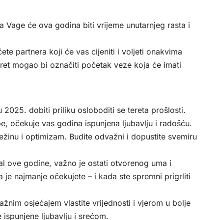
a Vage će ova godina biti vrijeme unutarnjeg rasta i
te partnera koji će vas cijeniti i voljeti onakvima
ret mogao bi označiti početak veze koja će imati
2025. dobiti priliku osloboditi se tereta prošlosti.
be, očekuje vas godina ispunjena ljubavlju i radošću.
žinu i optimizam. Budite odvažni i dopustite svemiru
ijal ove godine, važno je ostati otvorenog uma i
 je najmanje očekujete – i kada ste spremni prigrliti
ažnim osjećajem vlastite vrijednosti i vjerom u bolje
 ispunjene ljubavlju i srećom.