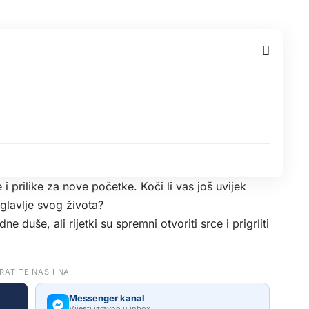
 prilike za nove početke. Koči li vas još uvijek
oglavlje svog života?
e duše, ali rijetki su spremni otvoriti srce i prigrliti
RATITE NAS I NA
Messenger kanal
Vijesti izravno u inbox