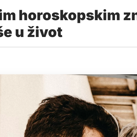
im horoskopskim zn
e u život