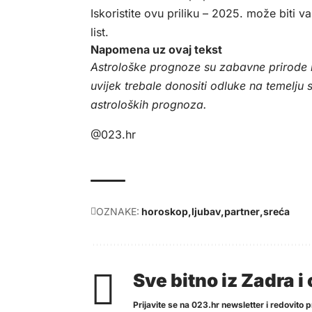
Iskoristite ovu priliku – 2025. može biti
list
.
Napomena uz ovaj tekst
Astrološke prognoze su zabavne prirode i
uvijek trebale donositi odluke na temelju s
astroloških prognoza.
@023.hr
OZNAKE:
horoskop
ljubav
partner
sreća
Sve bitno iz Zadra 
Prijavite se na 023.hr newsletter i redovito pr