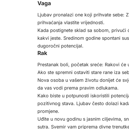
Vaga
Ljubav pronalazi one koji prihvate sebe: Z
prihvaćanja vlastite vrijednosti.
Kada postignete sklad sa sobom, privući će
kakvi jeste. Sredinom godine spontani sus
dugoročni potencijal.
Rak
Prestanak boli, početak sreće: Rakovi će u 
Ako ste spremni ostaviti stare rane iza se
Nova osoba u vašem životu donijet će svje
da vas vodi prema pravim odlukama.
Kako biste u potpunosti iskoristili potenc
pozitivnog stava. Ljubav često dolazi kada
promjene.
Uđite u novu godinu s jasnim ciljevima, sn
sutra. Svemir vam priprema divne trenutke