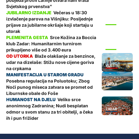
pobjeda protiv Latvije otvara nam vrata
Svjetskog prvenstva”
Večeras u 18:30
izvlačenje parova na Višnjiku: Posljednje
SPORT
prijave za jubilarne okršaje koji startaju u
utorak
Srce Kožina za Boccia
klub Zadar: Humanitarnim turnirom
SPORT
prikupljeno više od 3.400 eura
Blaže olakšanje za benzince,
udar na dizelaše: Stižu nove cijene goriva
VIJESTI
na crpkama
Posebna regulacija na Poluotoku; Zbog
ZADAR
Noći punog miseca zatvara se promet od
Liburnske obale do Foše
Veliko srce
anonimnog Zadranina; Nudi besplatan
ZADAR
odmor u svom stanu za tri obitelji, a čeka
ih i pun frižider