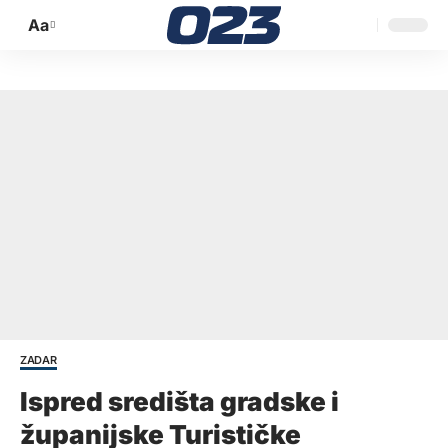
Aa
Promijeni
veličinu
slova
ZADAR
Ispred središta gradske i
županijske Turističke