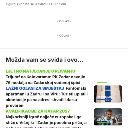
sigurni i koriste se u skladu s GDPR-om.
- OGLAS -
- OGLAS -
Možda vam se sviđa i ovo...
Trijumf na Kolovarama: PK Zadar osvojio
SPORT
76 medalja na Zadarskoj vodenoj špici
Fantomski
apartmani u Zadru i na Viru: Turisti uplatili
ŽUPANIJA
akontacije pa na adresi shvatili da su
prevareni
Najkorisniji igrač najjače europske lige
SPORT
stiže u Višnjik: “Zadar je posebna priča, a