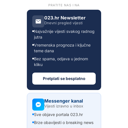
PRATITE NAS I NA
023.hr Newsletter
Dnevni pregled vijesti
Najvažnije vijesti svakog radnog
jutra
Vremenska prognoza i ključne
teme dana
Bez spama, odjava u jednom
kliku
Pretplati se besplatno
Messenger kanal
Vijesti izravno u inbox
Sve objave portala 023.hr
Brze obavijesti o breaking news