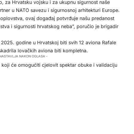
vo, za Hrvatsku vojsku i za ukupnu sigurnost naše
rtner u NATO savezu i sigurnosnoj arhitekturi Europe.
koplovstva, ovaj događaj potvrđuje našu predanost
tva i sigurnosti hrvatskog neba”, poručio je brigadir
 2025. godine u Hrvatskoj biti svih 12 aviona Rafale
kadrila lovačkih aviona biti kompletna.
 NASTAVLJA NAKON OGLASA -
 koji će omogućiti cjelovit spektar obuke i validaciju