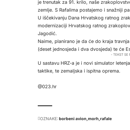
je trenutak za 91. krilo, naše zrakoplovst
zemlje. S Rafalima postajemo i snažniji pa
U iščekivanju Dana Hrvatskog ratnog zra
modernizaciji Hrvatskog ratnog zrakoplovs
Jagodić.
Naime, planirano je da će do kraja travnja
(deset jednosjeda i dva dvosjeda) te će Es
- TEKST SE
U sastavu HRZ-a je i novi simulator letenja
taktike, te zemaljska i ispitna oprema.
@023.hr
OZNAKE:
borbeni avion
morh
rafale