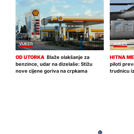
VIJESTI
VIJESTI
Blaže olakšanje za
benzince, udar na dizelaše: Stižu
piloti pre
nove cijene goriva na crpkama
trudnicu i
20