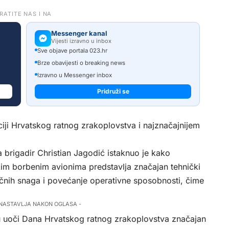
RATITE NAS I NA
Messenger kanal
Vijesti izravno u inbox
Sve objave portala 023.hr
Brze obavijesti o breaking news
Izravno u Messenger inbox
Pridruži se
iji Hrvatskog ratnog zrakoplovstva i najznačajnijem
 brigadir Christian Jagodić istaknuo je kako
m borbenim avionima predstavlja značajan tehnički
čnih snaga i povećanje operativne sposobnosti, čime
 NASTAVLJA NAKON OGLASA -
 uoči Dana Hrvatskog ratnog zrakoplovstva značajan