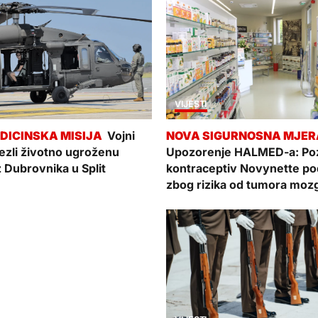
VIJESTI
Vojni
vezli životno ugroženu
Upozorenje HALMED-a: Poz
z Dubrovnika u Split
kontraceptiv Novynette p
zbog rizika od tumora moz