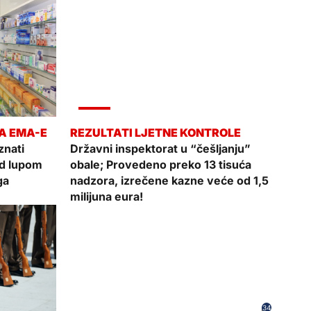
VIJESTI
nati
Državni inspektorat u “češljanju”
od lupom
obale; Provedeno preko 13 tisuća
ga
nadzora, izrečene kazne veće od 1,5
milijuna eura!
34