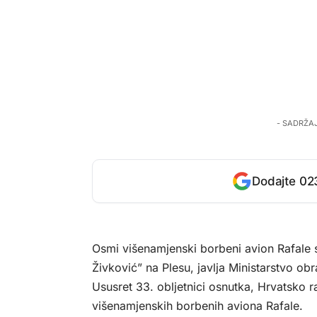
- SADRŽA
Dodajte 023
Osmi višenamjenski borbeni avion Rafale s
Živković” na Plesu, javlja Ministarstvo ob
Ususret 33. obljetnici osnutka, Hrvatsko
višenamjenskih borbenih aviona Rafale.