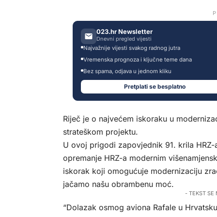
P
023.hr Newsletter
Dnevni pregled vijesti
Najvažnije vijesti svakog radnog jutra
Vremenska prognoza i ključne teme dana
Bez spama, odjava u jednom kliku
Pretplati se besplatno
Riječ je o najvećem iskoraku u modernizac
strateškom projektu.
U ovoj prigodi zapovjednik 91. krila HRZ-a
opremanje HRZ-a modernim višenamjenski
iskorak koji omogućuje modernizaciju zra
jačamo našu obrambenu moć.
- TEKST SE
“Dolazak osmog aviona Rafale u Hrvatsku