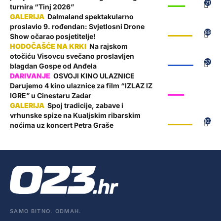
SPORT
21
turnira “Tinj 2026”
Dalmaland spektakularno
proslavio 9. rođendan: Svjetlosni Drone
GALERIJE
89
Show očarao posjetitelje!
Na rajskom
otočiću Visovcu svečano proslavljen
ŽUPANIJA
37
blagdan Gospe od Anđela
OSVOJI KINO ULAZNICE
Darujemo 4 kino ulaznice za film “IZLAZ IZ
SHOW
IGRE” u Cinestaru Zadar
Spoj tradicije, zabave i
vrhunske spize na Kualjskim ribarskim
GALERIJE
102
noćima uz koncert Petra Graše
SAMO BITNO. ODMAH.