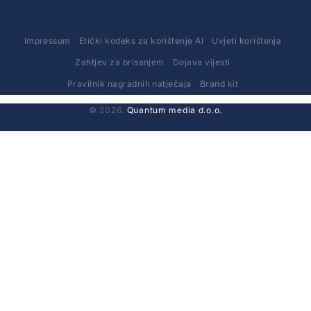
Impressum
Etički kodeks za korištenje AI
Uvjeti korištenja
Zahtjev za brisanjem
Dojava vijesti
Pravilnik nagradnih natječaja
Brand kit
© 2026.
Quantum media d.o.o.