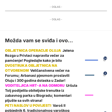
- OGLAS -
- OGLAS -
Možda vam se sviđa i ovo...
Jelena
Rozga u Privlaci napravila večer za
ŽUPANIJA
34
pamćenje! Pogledajte kako je bilo
Veličanstvena večer na
ZADAR
8
Forumu; Arbanasi pjesmom proslavili
Oluju i 300 godina dolaska u Zadar!
Uršula
Tolj podijelila obiteljske trenutke iz
SHOW
zabavnog parka u Biogradu; komentari
pljušte sa svih strana!
Varoš II
pobjednik 6. tradicionalnog varoškog