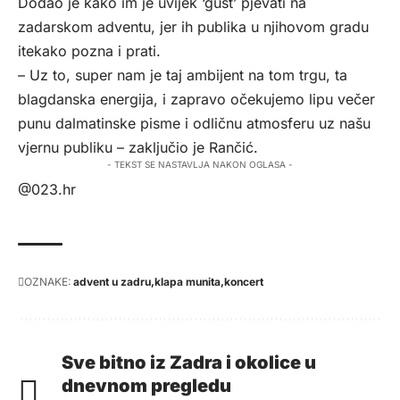
Dodao je kako im je uvijek ‘gušt’ pjevati na
zadarskom adventu, jer ih publika u njihovom gradu
itekako pozna i prati.
– Uz to, super nam je taj ambijent na tom trgu, ta
blagdanska energija, i zapravo očekujemo lipu večer
punu dalmatinske pisme i odličnu atmosferu uz našu
vjernu publiku – zaključio je Rančić.
- TEKST SE NASTAVLJA NAKON OGLASA -
@023.hr
OZNAKE:
advent u zadru
klapa munita
koncert
Sve bitno iz Zadra i okolice u
dnevnom pregledu