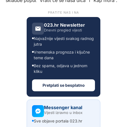
skladbe poput “Vratit će se naša dica” i “Kap mora”.
PRATITE NAS I NA
023.hr Newsletter
Dnevni pregled vijesti
Najvažnije vijesti svakog radnog
jutra
Vremenska prognoza i ključne
teme dana
Bez spama, odjava u jednom
kliku
Pretplati se besplatno
Messenger kanal
Vijesti izravno u inbox
Sve objave portala 023.hr