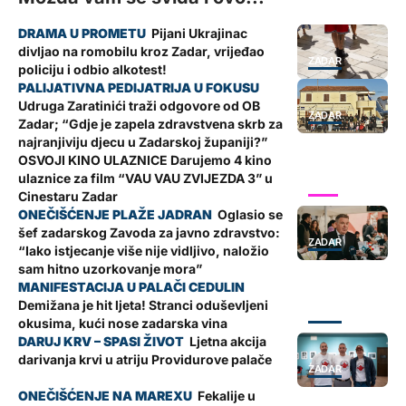
Pijani Ukrajinac
divljao na romobilu kroz Zadar, vrijeđao
ZADAR
policiju i odbio alkotest!
Udruga Zaratinići traži odgovore od OB
ZADAR
Zadar; “Gdje je zapela zdravstvena skrb za
najranjiviju djecu u Zadarskoj županiji?”
OSVOJI KINO ULAZNICE Darujemo 4 kino
ulaznice za film “VAU VAU ZVIJEZDA 3” u
SHOW
Cinestaru Zadar
Oglasio se
šef zadarskog Zavoda za javno zdravstvo:
ZADAR
“Iako istjecanje više nije vidljivo, naložio
sam hitno uzorkovanje mora”
Demižana je hit ljeta! Stranci oduševljeni
ZADAR
okusima, kući nose zadarska vina
Ljetna akcija
darivanja krvi u atriju Providurove palače
ZADAR
Fekalije u