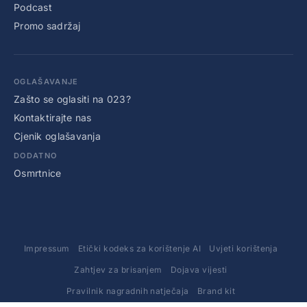
Podcast
Promo sadržaj
OGLAŠAVANJE
Zašto se oglasiti na 023?
Kontaktirajte nas
Cjenik oglašavanja
DODATNO
Osmrtnice
Impressum
Etički kodeks za korištenje AI
Uvjeti korištenja
Zahtjev za brisanjem
Dojava vijesti
Pravilnik nagradnih natječaja
Brand kit