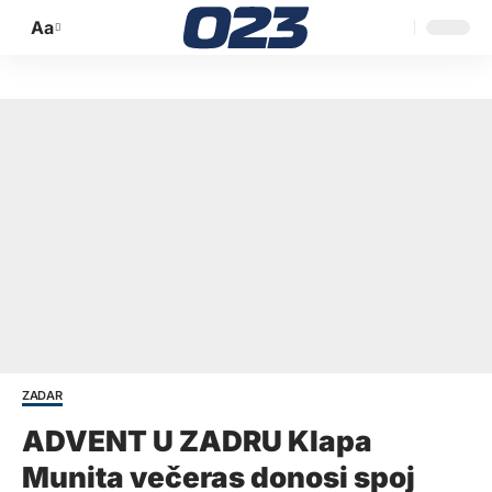
Aa
Promijeni
veličinu
slova
ZADAR
ADVENT U ZADRU Klapa
Munita večeras donosi spoj