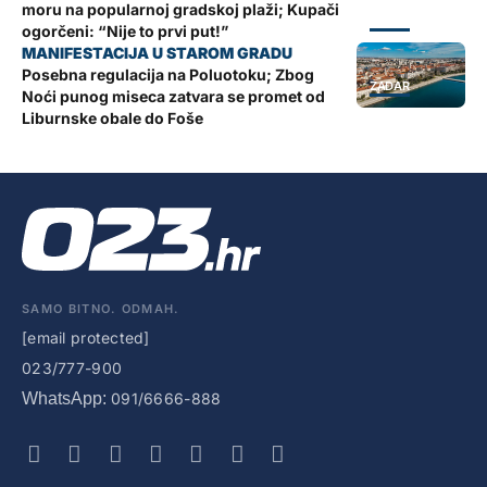
moru na popularnoj gradskoj plaži; Kupači
ZADAR
ogorčeni: “Nije to prvi put!”
Posebna regulacija na Poluotoku; Zbog
ZADAR
Noći punog miseca zatvara se promet od
Liburnske obale do Foše
SAMO BITNO. ODMAH.
[email protected]
023/777-900
WhatsApp:
091/6666-888