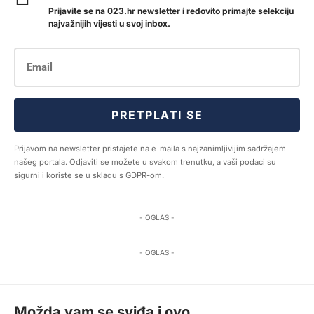
Prijavite se na 023.hr newsletter i redovito primajte selekciju
najvažnijih vijesti u svoj inbox.
PRETPLATI SE
Prijavom na newsletter pristajete na e-maila s najzanimljivijim sadržajem
našeg portala. Odjaviti se možete u svakom trenutku, a vaši podaci su
sigurni i koriste se u skladu s GDPR-om.
- OGLAS -
- OGLAS -
Možda vam se sviđa i ovo...