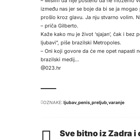
– Mislim da nije pošteno da ne možemo vodi
između nas jer se boje da bi se ja mogao p
prošlo kroz glavu. Ja nju stvarno volim. Ni
– priča Gilberto.
Kaže kako mu je život ‘sjajan’, čak i bez
ljubavi”, piše brazilski
Metropoles
.
– Oni koji govore da će me opet napasti ne
brazilski medij…
@023.hr
OZNAKE:
ljubav
penis
preljub
varanje
Sve bitno iz Zadra 