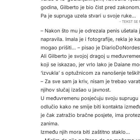
godina, Gilberto je bio čist pred zakonom
Pa je supruga uzela stvari u svoje ruke…
- TEKST SE
– Nakon što mu je odrezala penis ušetala je
napravila. Imala je i fotografije, rekla je
mogao prišiti… – pisao je
DiarioDoNordes
Ali Gilberto je svojoj dragoj u međuvremen
koji se iskazao, jer vrlo lako je Daiane m
‘izvukla’ s optužnicom za nanošenje teških
– Za sve sam ja kriv, nisam je trebao varat
njihov slučaj izašao u javnost.
U međuvremenu posjećuju svoju suprugu u 
odlučio kako ne smije biti kontakta izmeđ
je čak zatražio bračne posjete, ima protez
zanima.
Između njih mora biti zaštitno staklo…