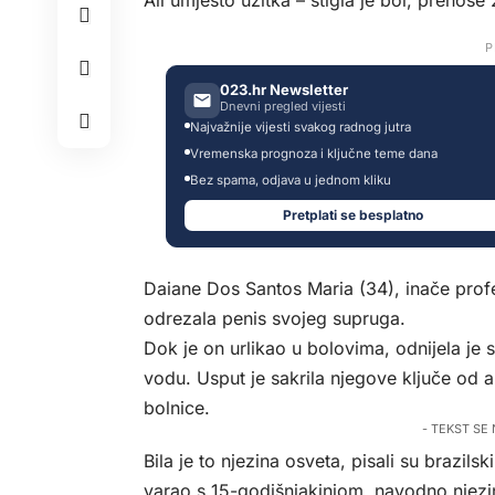
Ali umjesto užitka – stigla je bol, prenose
P
023.hr Newsletter
Dnevni pregled vijesti
Najvažnije vijesti svakog radnog jutra
Vremenska prognoza i ključne teme dana
Bez spama, odjava u jednom kliku
Pretplati se besplatno
Daiane Dos Santos Maria (34), inače profe
odrezala penis svojeg supruga.
Dok je on urlikao u bolovima, odnijela je s
vodu. Usput je sakrila njegove ključe od 
bolnice.
- TEKST SE
Bila je to njezina osveta, pisali su brazils
varao s 15-godišnjakinjom, navodno njezi