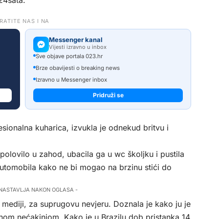
24sata
.
RATITE NAS I NA
Messenger kanal
Vijesti izravno u inbox
Sve objave portala 023.hr
Brze obavijesti o breaking news
Izravno u Messenger inbox
Pridruži se
sionalna kuharica, izvukla je odnekud britvu i
polovilo u zahod, ubacila ga u wc školjku i pustila
automobila kako ne bi mogao na brzinu stići do
 NASTAVLJA NAKON OGLASA -
ki mediji, za suprugovu nevjeru. Doznala je kako ju je
nom nećakinjom. Kako je u Brazilu dob pristanka 14