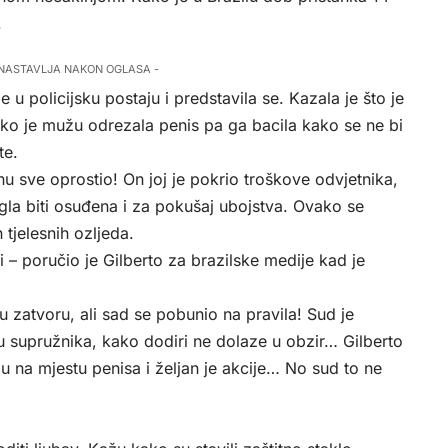
.
 NASTAVLJA NAKON OGLASA -
 u policijsku postaju i predstavila se. Kazala je što je
 kako je mužu odrezala penis pa ga bacila kako se ne bi
te
.
u sve oprostio! On joj je pokrio troškove odvjetnika,
ogla biti osuđena i za pokušaj ubojstva. Ovako se
 tjelesnih ozljeda.
i – poručio je Gilberto za brazilske medije kad je
zatvoru, ali sad se pobunio na pravila! Sud je
u supružnika, kako dodiri ne dolaze u obzir… Gilberto
u na mjestu penisa i željan je akcije… No sud to ne