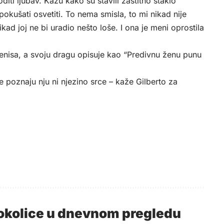
ti ljubav. Kažu kako su stavili zaštitno staklo
okušati osvetiti. To nema smisla, to mi nikad nije
kad joj ne bi uradio nešto loše. I ona je meni oprostila
 penisa, a svoju dragu opisuje kao “Predivnu ženu punu
 poznaju nju ni njezino srce – kaže Gilberto za
i okolice u dnevnom pregledu