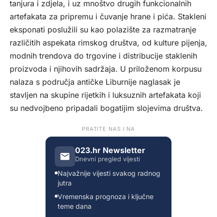
tanjura i zdjela, i uz mnoštvo drugih funkcionalnih
artefakata za pripremu i čuvanje hrane i pića. Stakleni
eksponati poslužili su kao polazište za razmatranje
različitih aspekata rimskog društva, od kulture pijenja,
modnih trendova do trgovine i distribucije staklenih
proizvoda i njihovih sadržaja. U priloženom korpusu
nalaza s područja antičke Liburnije naglasak je
stavljen na skupine rijetkih i luksuznih artefakata koji
su nedvojbeno pripadali bogatijim slojevima društva.
PRATITE NAS I NA
023.hr Newsletter
Dnevni pregled vijesti
Najvažnije vijesti svakog radnog
jutra
Vremenska prognoza i ključne
teme dana