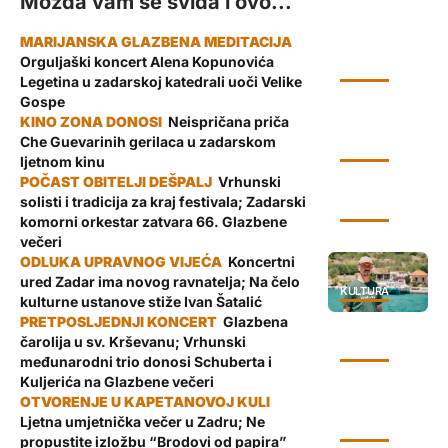
Možda vam se sviđa i ovo...
Orguljaški koncert Alena Kopunovića
KULTURA
Legetina u zadarskoj katedrali uoči Velike
Gospe
Neispričana priča
Che Guevarinih gerilaca u zadarskom
KULTURA
ljetnom kinu
Vrhunski
solisti i tradicija za kraj festivala; Zadarski
KULTURA
komorni orkestar zatvara 66. Glazbene
večeri
Koncertni
ured Zadar ima novog ravnatelja; Na čelo
KULTURA
kulturne ustanove stiže Ivan Šatalić
Glazbena
čarolija u sv. Krševanu; Vrhunski
KULTURA
međunarodni trio donosi Schuberta i
Kuljerića na Glazbene večeri
Ljetna umjetnička večer u Zadru; Ne
KULTURA
propustite izložbu “Brodovi od papira”