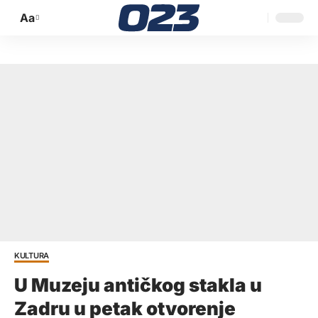
Aa
Promijeni
veličinu
slova
KULTURA
U Muzeju antičkog stakla u
Zadru u petak otvorenje