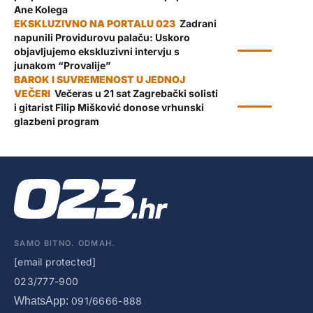
Ane Kolega
Zadrani
napunili Providurovu palaču: Uskoro
KULTURA
objavljujemo ekskluzivni intervju s
junakom “Provalije”
Večeras u 21 sat Zagrebački solisti
KULTURA
i gitarist Filip Mišković donose vrhunski
glazbeni program
SAMO BITNO. ODMAH.
[email protected]
023/777-900
WhatsApp:
091/6666-888