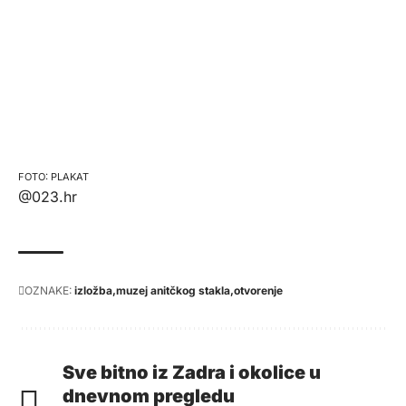
PLAKAT
@023.hr
OZNAKE:
izložba
muzej anitčkog stakla
otvorenje
Sve bitno iz Zadra i okolice u
dnevnom pregledu