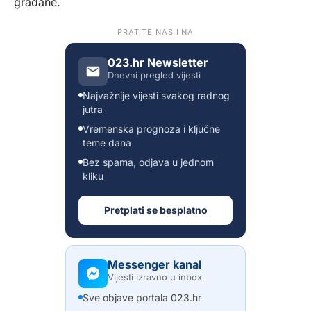
građane.
PRATITE NAS I NA
023.hr Newsletter
Dnevni pregled vijesti
Najvažnije vijesti svakog radnog
jutra
Vremenska prognoza i ključne
teme dana
Bez spama, odjava u jednom
kliku
Pretplati se besplatno
Messenger kanal
Vijesti izravno u inbox
Sve objave portala 023.hr