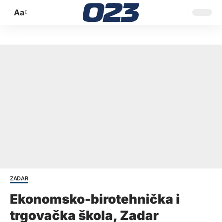
Aa
Promijeni
veličinu
slova
ZADAR
Ekonomsko-birotehnička i
trgovačka škola, Zadar