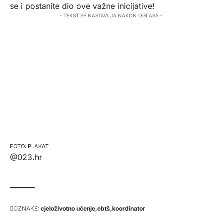
se i postanite dio ove važne inicijative!
- TEKST SE NASTAVLJA NAKON OGLASA -
PLAKAT
@023.hr
OZNAKE:
cjeloživotno učenje
ebtš
koordinator