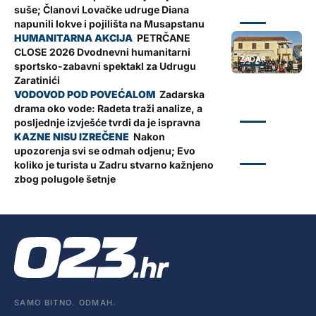
suše; Članovi Lovačke udruge Diana
ZADAR
napunili lokve i pojilišta na Musapstanu
PETRČANE
CLOSE 2026 Dvodnevni humanitarni
ZADAR
sportsko-zabavni spektakl za Udrugu
Zaratinići
Zadarska
drama oko vode: Radeta traži analize, a
ZADAR
posljednje izvješće tvrdi da je ispravna
Nakon
upozorenja svi se odmah odjenu; Evo
ZADAR
koliko je turista u Zadru stvarno kažnjeno
zbog polugole šetnje
SAMO BITNO. ODMAH.