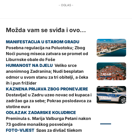
- OGLAS -
Možda vam se sviđa i ovo...
Posebna regulacija na Poluotoku; Zbog
ZADAR
Noći punog miseca zatvara se promet od
Liburnske obale do Foše
Veliko srce
anonimnog Zadranina; Nudi besplatan
ZADAR
odmor u svom stanu za tri obitelji, a čeka
ih i pun frižider
Dostavljač u Zadru uzeo novac od kupaca i
ZADAR
zadržao ga za sebe; Pokrao poslodavca za
stotine eura
Preminula s. Marija Valburga Petani nakon
ZADAR
73 godine monaškog posvećenja
Spas za divljač tijekom