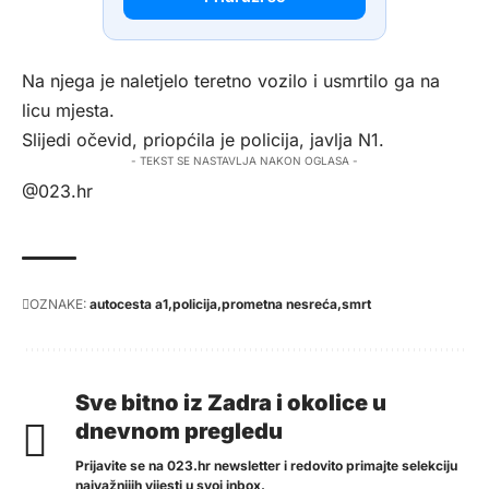
Na njega je naletjelo teretno vozilo i usmrtilo ga na
licu mjesta.
Slijedi očevid, priopćila je policija, javlja
N1
.
- TEKST SE NASTAVLJA NAKON OGLASA -
@023.hr
OZNAKE:
autocesta a1
policija
prometna nesreća
smrt
Sve bitno iz Zadra i okolice u
dnevnom pregledu
Prijavite se na 023.hr newsletter i redovito primajte selekciju
najvažnijih vijesti u svoj inbox.