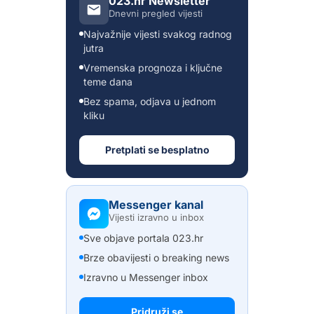
023.hr Newsletter
Dnevni pregled vijesti
Najvažnije vijesti svakog radnog
jutra
Vremenska prognoza i ključne
teme dana
Bez spama, odjava u jednom
kliku
Pretplati se besplatno
Messenger kanal
Vijesti izravno u inbox
Sve objave portala 023.hr
Brze obavijesti o breaking news
Izravno u Messenger inbox
Pridruži se