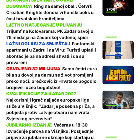
Ring na samoj obali: Četvrti
SPORT
Croatian Knights donosi vrhunski boks u
čast hrvatskim braniteljima
Trijumf na Kolovarama: PK Zadar osvojio
SPORT
76 medalja na Zadarskoj vodenoj špici
Fantomski
apartmani u Zadru i na Viru: Turisti uplatili
ŽUPANIJA
akontacije pa na adresi shvatili da su
prevareni
Samo četiri eura
bila su dovoljna da mu se život promijeni
VIJESTI
preko noći: Srećković iz Hrvatske pogodio
brojeve i uzeo bogatstvo!
Najkorisniji igrač najjače europske lige
SPORT
stiže u Višnjik: “Zadar je posebna priča, a
pobjeda protiv Latvije otvara nam vrata
Svjetskog prvenstva”
Večeras u 18:30
izvlačenje parova na Višnjiku: Posljednje
SPORT
prijave za jubilarne okršaje koji startaju u