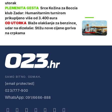
utorak
Srce Kožina za Boccia
klub Zadar: Humanitarnim turnirom
SPORT
prikupljeno više od 3.400 eura
Blaže olakšanje za benzince,
udar na dizelaše: Stižu nove cijene goriva
VIJESTI
na crpkama
SAMO BITNO. ODMAH.
[email protected]
023/777-900
WhatsApp:
091/6666-888