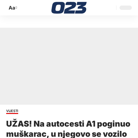
Aa
Promijeni
veličinu
slova
VIJESTI
UŽAS! Na autocesti A1 poginuo
muškarac, u njegovo se vozilo