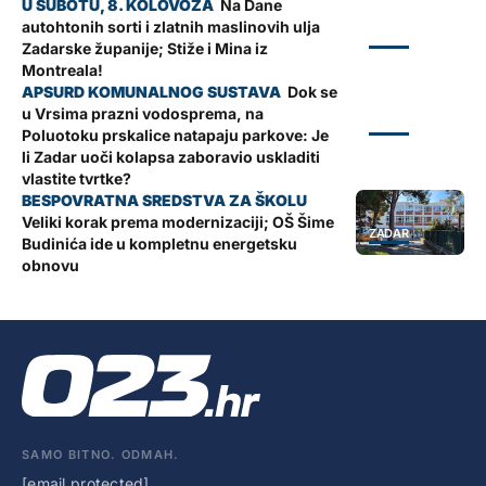
Na Dane
autohtonih sorti i zlatnih maslinovih ulja
ZADAR
Zadarske županije; Stiže i Mina iz
Montreala!
Dok se
u Vrsima prazni vodosprema, na
ZADAR
Poluotoku prskalice natapaju parkove: Je
li Zadar uoči kolapsa zaboravio uskladiti
vlastite tvrtke?
Veliki korak prema modernizaciji; OŠ Šime
ZADAR
Budinića ide u kompletnu energetsku
obnovu
SAMO BITNO. ODMAH.
[email protected]