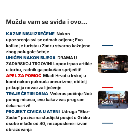
Možda vam se sviđa i ovo...
Nakon
upozorenja svi se odmah odjenu; Evo
ZADAR
koliko je turista u Zadru stvarno kažnjeno
zbog polugole šetnje
DRAMA U
ZADARSKOJ TRGOVINI Lopov trpao artikle
ZADAR
u torbu, radnik ga pokušao spriječiti!
Mladi Hrvat u Irskoj u
komi nakon puknuća aneurizme, obitelj
VIJESTI
prikuplja novac za liječenje
Večeras počinje Noć
punog miseca, evo kakav vas program
ZADAR
čeka na rivi!
Udruga “Eko-
Zadar” poziva na studijski posjet u Grčku
ZADAR
osobe mlađe od 40, nezaposlene i izvan
obrazovanja