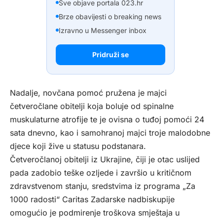
Sve objave portala 023.hr
Brze obavijesti o breaking news
Izravno u Messenger inbox
Pridruži se
Nadalje, novčana pomoć pružena je majci
četveročlane obitelji koja boluje od spinalne
muskulaturne atrofije te je ovisna o tuđoj pomoći 24
sata dnevno, kao i samohranoj majci troje malodobne
djece koji žive u statusu podstanara.
Četveročlanoj obitelji iz Ukrajine, čiji je otac uslijed
pada zadobio teške ozljede i završio u kritičnom
zdravstvenom stanju, sredstvima iz programa „Za
1000 radosti“ Caritas Zadarske nadbiskupije
omogućio je podmirenje troškova smještaja u