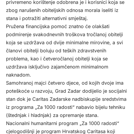
privremeno korištenje odobrena je i korisnici koja se
zbog narušenih obiteljskih odnosa morala iseliti iz
stana i potražiti alternativni smještaj.
Pružena financijska pomoć znatno će olakšati
podmirenje svakodnevnih troškova tročlanoj obitelji
koja se uzdržava od dvije minimalne mirovine, a svi
članovi obitelji boluju od teških zdravstvenih
problema, kao i četveročlanoj obitelji koja se
uzdržava isključivo zajamčenom minimalnom
naknadom.
Samohranoj majci četvero djece, od kojih dvoje ima
poteškoće u razvoju, Grad Zadar dodijelio je socijalni
stan dok je Caritas Zadarske nadbiskupije sredstvima
iz programa „Za 1000 radosti“ nabavio bijelu tehniku
(štednjak i hladnjak) za opremanje stana.
Nacionalni humanitarni program „Za 1000 radosti“
cjelogodišnji je program Hrvatskog Caritasa koji