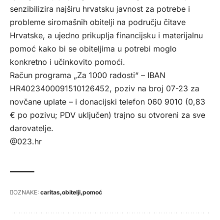
senzibilizira najširu hrvatsku javnost za potrebe i
probleme siromašnih obitelji na području čitave
Hrvatske, a ujedno prikuplja financijsku i materijalnu
pomoć kako bi se obiteljima u potrebi moglo
konkretno i učinkovito pomoći.
Račun programa „Za 1000 radosti“ – IBAN
HR4023400091510126452, poziv na broj 07-23 za
novčane uplate – i donacijski telefon 060 9010 (0,83
€ po pozivu; PDV uključen) trajno su otvoreni za sve
darovatelje.
@023.hr
OZNAKE:
caritas
obitelji
pomoć