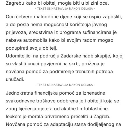
Zagrebu kako bi obitelj mogla biti u blizini oca.
- TEKST SE NASTAVLJA NAKON OGLASA -
Ocu četvero malodobne djece koji se uspio zaposliti,
a do posla nema mogućnost korištenja javnog
prijevoza, sredstvima iz programa sufinancirana je
nabava automobila kako bi svojim radom mogao
podupirati svoju obitelj.
Udomiteljici na području Zadarske nadbiskupije, kojoj
su vlastiti unuci povjereni na skrb, pružena je
novčana pomoć za podmirenje trenutnih potreba
unučadi.
- TEKST SE NASTAVLJA NAKON OGLASA -
Jednokratna financijska pomoć za iznenadne
svakodnevne troškove odobrena je i obitelji koja se
zbog liječenja djeteta od akutne limfoblastične
leukemije morala privremeno preseliti u Zagreb.
Novčana pomoć za adaptaciju stana dodijeljenog na