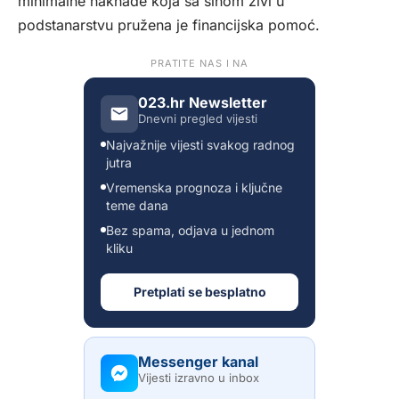
minimalne naknade koja sa sinom živi u
podstanarstvu pružena je financijska pomoć.
PRATITE NAS I NA
023.hr Newsletter
Dnevni pregled vijesti
Najvažnije vijesti svakog radnog
jutra
Vremenska prognoza i ključne
teme dana
Bez spama, odjava u jednom
kliku
Pretplati se besplatno
Messenger kanal
Vijesti izravno u inbox