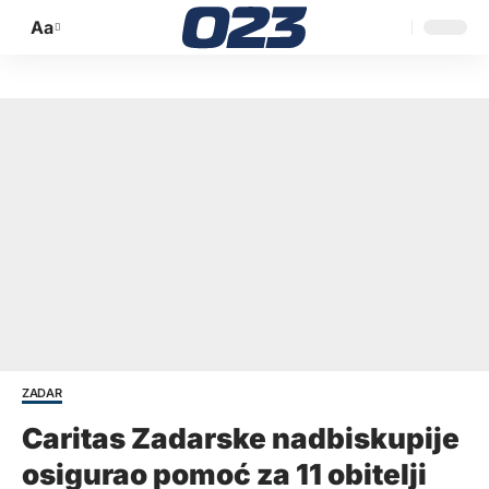
Aa
Promijeni
veličinu
slova
ZADAR
Caritas Zadarske nadbiskupije
osigurao pomoć za 11 obitelji