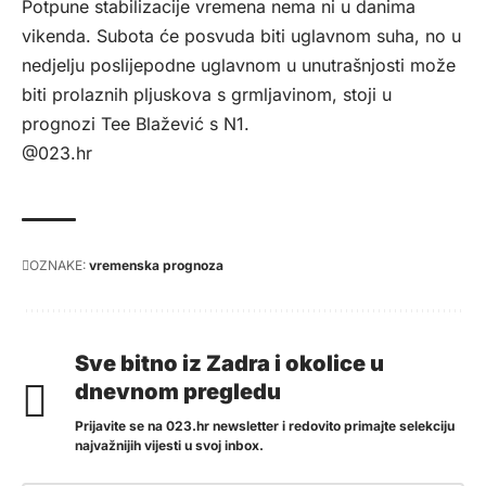
Potpune stabilizacije vremena nema ni u danima
vikenda. Subota će posvuda biti uglavnom suha, no u
nedjelju poslijepodne uglavnom u unutrašnjosti može
biti prolaznih pljuskova s grmljavinom, stoji u
prognozi Tee Blažević s
N1
.
@023.hr
OZNAKE:
vremenska prognoza
Sve bitno iz Zadra i okolice u
dnevnom pregledu
Prijavite se na 023.hr newsletter i redovito primajte selekciju
najvažnijih vijesti u svoj inbox.