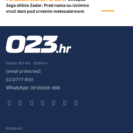
žega stišće Zadar: Pred nama su iznimno
VRIJEME
vrući dani pod crvenim meteoalarmom
SAMO BITNO. ODMAH.
[email protected]
023/777-900
WhatsApp:
091/6666-888
RUBRIKE