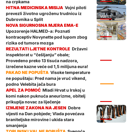
na crpkama
Vojni piloti
prevezli životno ugroženu trudnicu iz
VIJESTI
Dubrovnika u Split
Upozorenje HALMED-a: Poznati
VIJESTI
kontraceptiv Novynette pod lupom zbog
rizika od tumora mozga
Državni
inspektorat u “češljanju” obale;
VIJESTI
Provedeno preko 13 tisuća nadzora,
izrečene kazne veće od 1,5 milijuna eura!
Visoke temperature
ne popuštaju: Pred nama je vruć vikend,
VRIJEME
podno Velebita jača bura
Mladi Hrvat u Irskoj u
komi nakon puknuća aneurizme, obitelj
VIJESTI
prikuplja novac za liječenje
Dobre
vijesti na Dan pobjede; Vlada povećava
VIJESTI
braniteljske mirovine i ukida stara
smanjenja
Sveopća