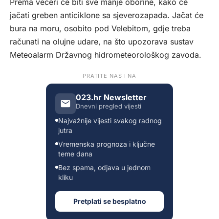
Prema večeri će biti sve manje oborine, kako će
jačati greben anticiklone sa sjeverozapada. Jačat će
bura na moru, osobito pod Velebitom, gdje treba
računati na olujne udare, na što upozorava sustav
Meteoalarm Državnog hidrometeorološkog zavoda.
PRATITE NAS I NA
023.hr Newsletter
Dnevni pregled vijesti
Najvažnije vijesti svakog radnog
jutra
Vremenska prognoza i ključne
teme dana
Bez spama, odjava u jednom
kliku
Pretplati se besplatno