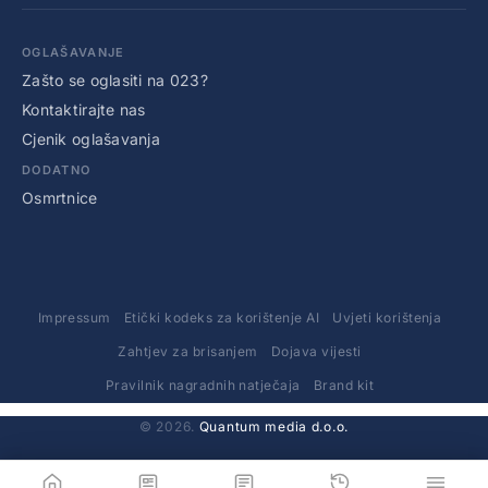
OGLAŠAVANJE
Zašto se oglasiti na 023?
Kontaktirajte nas
Cjenik oglašavanja
DODATNO
Osmrtnice
Impressum
Etički kodeks za korištenje AI
Uvjeti korištenja
Zahtjev za brisanjem
Dojava vijesti
Pravilnik nagradnih natječaja
Brand kit
© 2026.
Quantum media d.o.o.