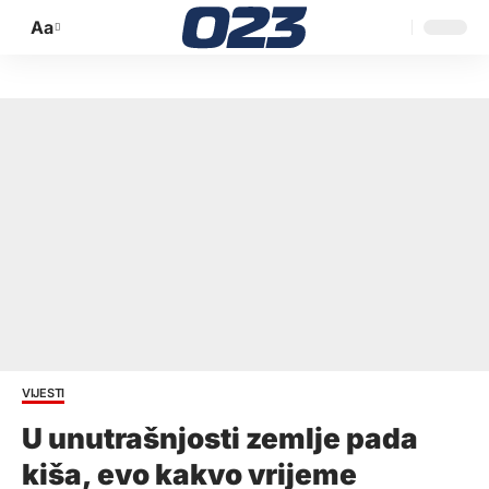
Aa
Promijeni
veličinu
slova
VIJESTI
U unutrašnjosti zemlje pada
kiša, evo kakvo vrijeme