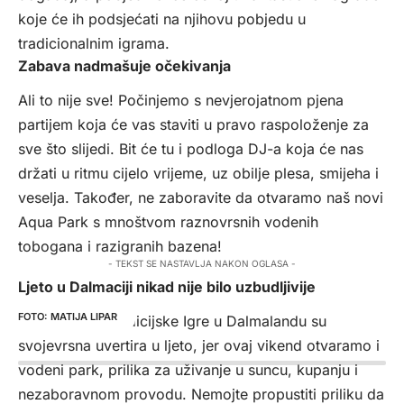
koje će ih podsjećati na njihovu pobjedu u
tradicionalnim igrama.
Zabava nadmašuje očekivanja
Ali to nije sve! Počinjemo s nevjerojatnom pjena
partijem koja će vas staviti u pravo raspoloženje za
sve što slijedi. Bit će tu i podloga DJ-a koja će nas
držati u ritmu cijelo vrijeme, uz obilje plesa, smijeha i
veselja. Također, ne zaboravite da otvaramo naš novi
Aqua Park s mnoštvom raznovrsnih vodenih
tobogana i razigranih bazena!
- TEKST SE NASTAVLJA NAKON OGLASA -
Ljeto u Dalmaciji nikad nije bilo uzbudljivije
MATIJA LIPAR
Dalmatinske Tradicijske Igre u Dalmalandu su
svojevrsna uvertira u ljeto, jer ovaj vikend otvaramo i
vodeni park, prilika za uživanje u suncu, kupanju i
nezaboravnom provodu. Nemojte propustiti priliku da