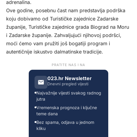
adrenalina.
Ove godine, posebnu čast nam predstavlja podrška
koju dobivamo od Turističke zajednice Zadarske
županije, Turističke zajednice grada Biograd na Moru
i Zadarske županije. Zahvaljujući njihovoj podršci,
moći ćemo vam pružiti još bogatiji program i
autentičnije iskustvo dalmatinske tradicije.
PRATITE NAS I NA
023.hr Newsletter
Dnevni pregled vijesti
Najvažnije vijesti svakog radnog
jutra
Vremenska prognoza i ključne
teme dana
Bez spama, odjava u jednom
kliku