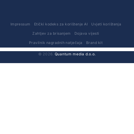
Impressum
Etički kodeks za korištenje AI
Uvjeti korištenja
Zahtjev za brisanjem
Dojava vijesti
Pravilnik nagradnih natječaja
Brand kit
© 2026.
Quantum media d.o.o.