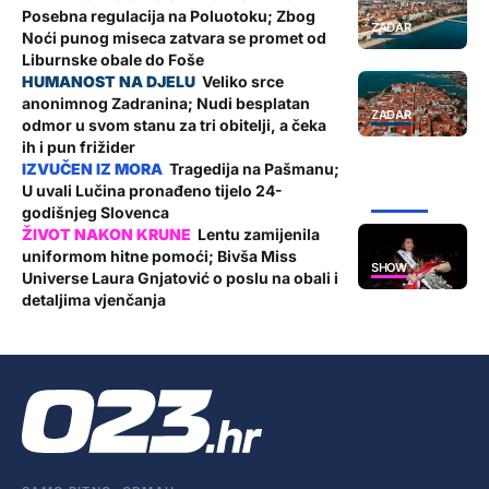
Posebna regulacija na Poluotoku; Zbog
ZADAR
Noći punog miseca zatvara se promet od
Liburnske obale do Foše
Veliko srce
anonimnog Zadranina; Nudi besplatan
ZADAR
odmor u svom stanu za tri obitelji, a čeka
ih i pun frižider
Tragedija na Pašmanu;
U uvali Lučina pronađeno tijelo 24-
ŽUPANIJA
godišnjeg Slovenca
Lentu zamijenila
uniformom hitne pomoći; Bivša Miss
SHOW
Universe Laura Gnjatović o poslu na obali i
detaljima vjenčanja