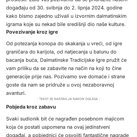
događaju od 30. svibnja do 2. lipnja 2024. godine
kako bismo zajedno uživali u izvornim dalmatinskim
igrama koje su nekad bile središnji dio naše kulture.
Povezivanje kroz igre
Od potezanja konopa do skakanja u vreći, od igre
graničara do karijola, od natjecanja u balunu do
bacanja buća, Dalmatinske Tradicijske Igre pružit će
vam priliku da se zabavite na način na koji to čine
generacije prije nas. Pozivamo sve domaće i strane
goste da nam se pridruže u ovoj nezaboravnoj
avanturi.
- TEKST SE NASTAVLJA NAKON OGLASA -
Pobjeda kroz zabavu
Svaki sudionik bit će nagrađen posebnom majicom
koja će postati uspomena na ovaj jedinstveni
događaj, a pobjednici će osvojiti fantastične nagrade