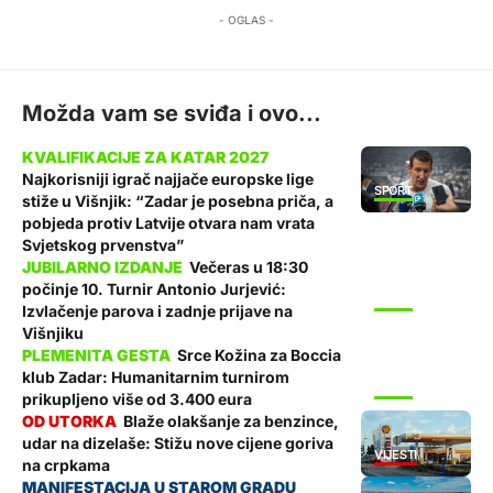
- OGLAS -
Možda vam se sviđa i ovo...
Najkorisniji igrač najjače europske lige
SPORT
stiže u Višnjik: “Zadar je posebna priča, a
pobjeda protiv Latvije otvara nam vrata
Svjetskog prvenstva”
Večeras u 18:30
počinje 10. Turnir Antonio Jurjević:
SPORT
Izvlačenje parova i zadnje prijave na
Višnjiku
Srce Kožina za Boccia
klub Zadar: Humanitarnim turnirom
SPORT
prikupljeno više od 3.400 eura
Blaže olakšanje za benzince,
udar na dizelaše: Stižu nove cijene goriva
VIJESTI
na crpkama