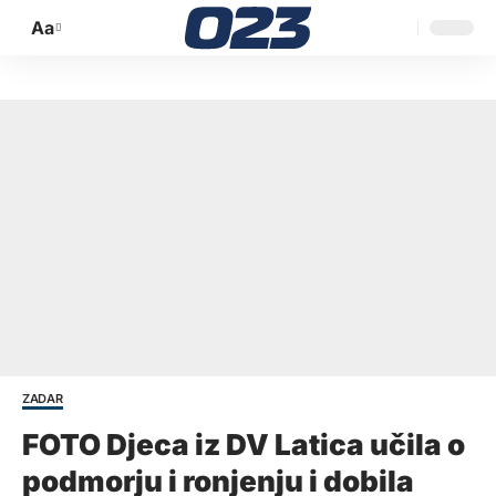
Aa
Promijeni
veličinu
slova
ZADAR
FOTO Djeca iz DV Latica učila o
podmorju i ronjenju i dobila