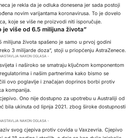
eca je rekla da je odluka donesena jer sada postoji
gođena novim varijantama koronavirusa. To je dovelo
, koje se više ne proizvodi niti isporučuje.
je više od 6.5 milijuna života”
 milijuna života spašeno je samo u prvoj godini
preko 3 milijarde doza”, stoji u priopćenju AstraZenece.
 NASTAVLJA NAKON OGLASA -
svijeta i naširoko se smatraju ključnom komponentom
regulatorima i našim partnerima kako bismo se
čili ovo poglavlje i značajan doprinos borbi protiv
ka kompanija.
cjepivo. Ono nije dostupno za upotrebu u Australiji od
ć bila ukinuta od lipnja 2021. zbog široke dostupnosti
 NASTAVLJA NAKON OGLASA -
aziv svog cjepiva protiv covida u Vaxzevria. Cjepivo
d 18 godina i starijih, a daje se kao dvije injekcije,