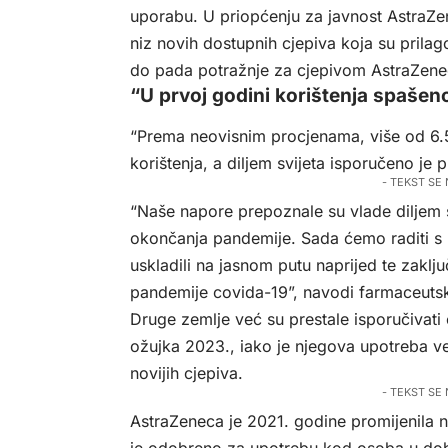
uporabu. U priopćenju za javnost AstraZen
niz novih dostupnih cjepiva koja su prila
do pada potražnje za cjepivom AstraZeneca
“U prvoj godini korištenja spašeno 
“Prema neovisnim procjenama, više od 6.5
korištenja, a diljem svijeta isporučeno je 
- TEKST SE
“Naše napore prepoznale su vlade diljem 
okončanja pandemije. Sada ćemo raditi s 
uskladili na jasnom putu naprijed te zaklju
pandemije covida-19”, navodi farmaceuts
Druge zemlje već su prestale isporučivati 
ožujka 2023., iako je njegova upotreba ve
novijih cjepiva.
- TEKST SE
AstraZeneca je 2021. godine promijenila n
je odobreno za upotrebu kod osoba u dobi o