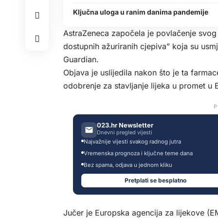
Ključna uloga u ranim danima pandemije
AstraZeneca započela je povlačenje svog c
dostupnih ažuriranih cjepiva” koja su usmje
Guardian.
Objava je uslijedila nakon što je ta farma
odobrenje za stavljanje lijeka u promet u E
P
023.hr Newsletter
Dnevni pregled vijesti
Najvažnije vijesti svakog radnog jutra
Vremenska prognoza i ključne teme dana
Bez spama, odjava u jednom kliku
Pretplati se besplatno
Jučer je Europska agencija za lijekove (E