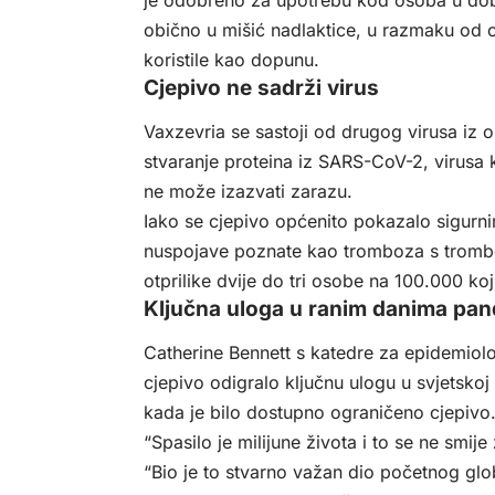
obično u mišić nadlaktice, u razmaku od o
koristile kao dopunu.
Cjepivo ne sadrži virus
Vaxzevria se sastoji od drugog virusa iz o
stvaranje proteina iz SARS-CoV-2, virusa k
ne može izazvati zarazu.
Iako se cjepivo općenito pokazalo sigurnim i
nuspojave poznate kao tromboza s tromboc
otprilike dvije do tri osobe na 100.000 koji
Ključna uloga u ranim danima pan
Catherine Bennett s katedre za epidemiologi
cjepivo odigralo ključnu ulogu u svjetsko
kada je bilo dostupno ograničeno cjepivo
“Spasilo je milijune života i to se ne smije 
“Bio je to stvarno važan dio početnog gl