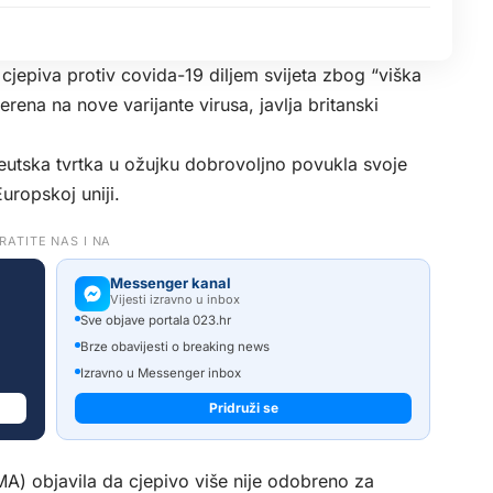
jepiva protiv covida-19 diljem svijeta zbog “viška
rena na nove varijante virusa, javlja britanski
ceutska tvrtka u ožujku dobrovoljno povukla svoje
uropskoj uniji.
RATITE NAS I NA
Messenger kanal
Vijesti izravno u inbox
Sve objave portala 023.hr
Brze obavijesti o breaking news
Izravno u Messenger inbox
Pridruži se
MA) objavila da cjepivo više nije odobreno za