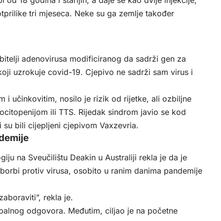
tprilike tri mjeseca. Neke su ga zemlje također
bitelji adenovirusa modificiranog da sadrži gen za
oji uzrokuje covid-19. Cjepivo ne sadrži sam virus i
 učinkovitim, nosilo je rizik od rijetke, ali ozbiljne
itopenijom ili TTS. Rijedak sindrom javio se kod
 su bili cijepljeni cjepivom Vaxzevria.
demije
ju na Sveučilištu Deakin u Australiji rekla je da je
j borbi protiv virusa, osobito u ranim danima pandemije
.
zaboraviti”, rekla je.
obalnog odgovora. Međutim, ciljao je na početne