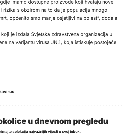
a gdje imamo dostupne proizvode koji hvataju nove
ci rizika s obzirom na to da je populacija mnogo
smrt, općenito smo manje osjetljivi na bolest”, dodala
 koji je izdala Svjetska zdravstvena organizacija u
ene na varijantu virusa JN.1, koja istiskuje postojeće
navirus
i okolice u dnevnom pregledu
imajte selekciju najvažnijih vijesti u svoj inbox.