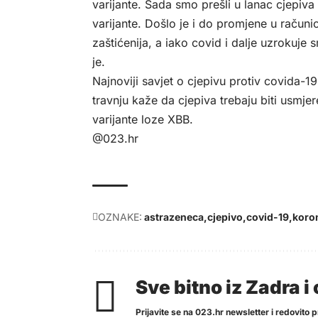
varijante. Sada smo prešli u lanac cjepiv
varijante. Došlo je i do promjene u računi
zaštićenija, a iako covid i dalje uzrokuje 
je.
Najnoviji savjet o cjepivu protiv covida-19
travnju kaže da cjepiva trebaju biti usmjer
varijante loze XBB.
@023.hr
OZNAKE:
astrazeneca
cjepivo
covid-19
koro
Sve bitno iz Zadra 
Prijavite se na 023.hr newsletter i redovito pr