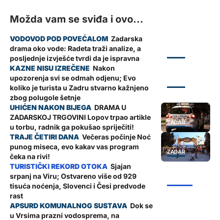
Možda vam se sviđa i ovo...
Zadarska
drama oko vode: Radeta traži analize, a
ZADAR
posljednje izvješće tvrdi da je ispravna
Nakon
upozorenja svi se odmah odjenu; Evo
ZADAR
koliko je turista u Zadru stvarno kažnjeno
zbog polugole šetnje
DRAMA U
ZADARSKOJ TRGOVINI Lopov trpao artikle
ZADAR
u torbu, radnik ga pokušao spriječiti!
Večeras počinje Noć
punog miseca, evo kakav vas program
ZADAR
čeka na rivi!
Sjajan
srpanj na Viru; Ostvareno više od 929
ŽUPANIJA
tisuća noćenja, Slovenci i Česi predvode
rast
Dok se
u Vrsima prazni vodosprema, na