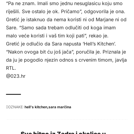
“Pa ne znam. Imali smo jednu nesuglasicu koju smo
riješili. Sve ostalo je ok. Pričamo”, odgovorila je ona.
Gretić je istaknuo da nema koristi ni od Marjane ni od
Sare. “Samo sada trebam odlučiti od koga imam
malo veće koristi i vaš tim koji pati”, rekao je.
Gretić je odlučio da Sara napusta ‘Hell’s Kitchen’.
“Nakon ovoga bit ću još jača”, poručila je. Priznala je
da ju je pogodio njezin odnos s crvenim timom, javlja
RTL
.
@023.hr
OZNAKE:
hell's kitchen
sara marčina