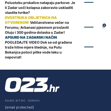
ZADAR
Poluotoku prskalice natapaju parkove: Je
li Zadar uoči kolapsa zaboravio uskladiti
vlastite tvrtke?
Veličanstvena večer na
ZADAR
8
Forumu; Arbanasi pjesmom proslavili
Oluju i 300 godina dolaska u Zadar!
POGLEDAJTE VIDEO Dok se od građana
ZADAR
traže hitne mjere štednje, na Putu
Bokanjca potoci pitke vode teku u
nepovrat!
SAMO BITNO. ODMAH.
[email protected]