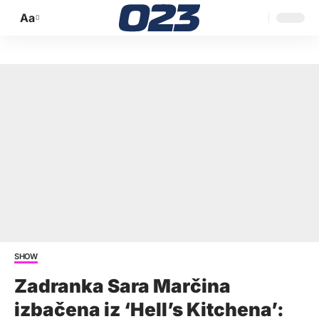
Aa
Promijeni
veličinu
slova
SHOW
Zadranka Sara Marčina
izbačena iz ‘Hell’s Kitchena’: