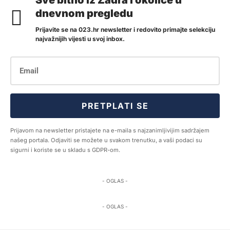
Sve bitno iz Zadra i okolice u
dnevnom pregledu
Prijavite se na 023.hr newsletter i redovito primajte selekciju
najvažnijih vijesti u svoj inbox.
PRETPLATI SE
Prijavom na newsletter pristajete na e-maila s najzanimljivijim sadržajem
našeg portala. Odjaviti se možete u svakom trenutku, a vaši podaci su
sigurni i koriste se u skladu s GDPR-om.
- OGLAS -
- OGLAS -