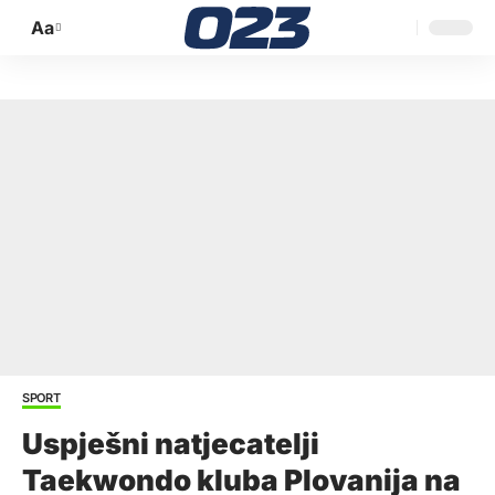
Aa
Promijeni
veličinu
slova
SPORT
Uspješni natjecatelji
Taekwondo kluba Plovanija na