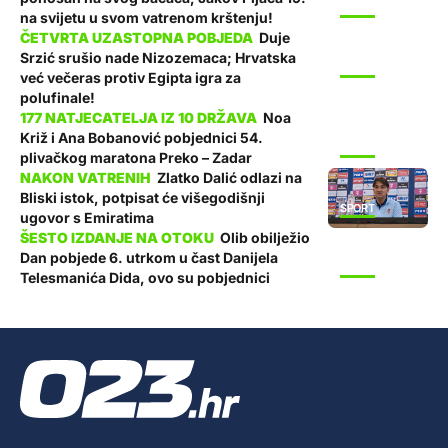
SPORT
na svijetu u svom vatrenom krštenju!
Duje
Srzić srušio nade Nizozemaca; Hrvatska
SPORT
već večeras protiv Egipta igra za
polufinale!
Noa
Križ i Ana Bobanović pobjednici 54.
SPORT
plivačkog maratona Preko – Zadar
Zlatko Dalić odlazi na
Bliski istok, potpisat će višegodišnji
SPORT
ugovor s Emiratima
Olib obilježio
Dan pobjede 6. utrkom u čast Danijela
SPORT
Telesmanića Dida, ovo su pobjednici