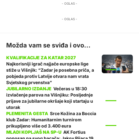
- OGLAS -
- OGLAS -
Možda vam se sviđa i ovo...
Najkorisniji igrač najjače europske lige
SPORT
stiže u Višnjik: “Zadar je posebna priča, a
pobjeda protiv Latvije otvara nam vrata
Svjetskog prvenstva”
Večeras u 18:30
izvlačenje parova na Višnjiku: Posljednje
SPORT
prijave za jubilarne okršaje koji startaju u
utorak
Srce Kožina za Boccia
klub Zadar: Humanitarnim turnirom
SPORT
prikupljeno više od 3.400 eura
AK Fortius
ponosan na svog bacača; Jakov Pijaca 19.