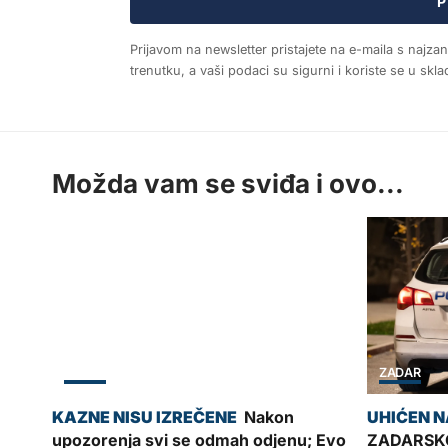
P
Prijavom na newsletter pristajete na e-maila s najza
trenutku, a vaši podaci su sigurni i koriste se u sk
Možda vam se sviđa i ovo...
ZADAR
ZADAR
Nakon
upozorenja svi se odmah odjenu; Evo
ZADARSKO