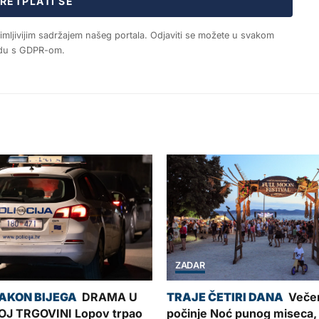
RETPLATI SE
nimljivijim sadržajem našeg portala. Odjaviti se možete u svakom
ladu s GDPR-om.
ZADAR
DRAMA U
Veče
J TRGOVINI Lopov trpao
počinje Noć punog miseca,