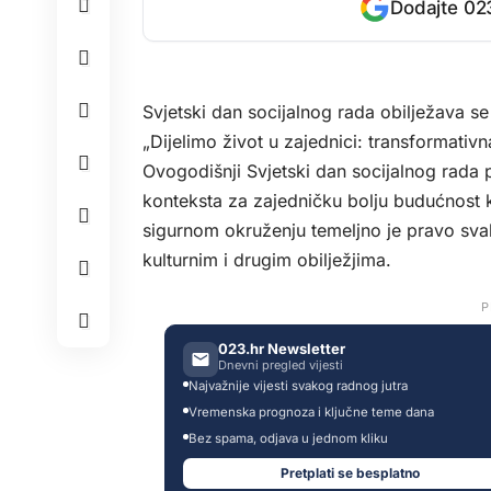
Dodajte 023
Svjetski dan socijalnog rada obilježava s
„Dijelimo život u zajednici: transformativn
Ovogodišnji Svjetski dan socijalnog rad
konteksta za zajedničku bolju budućnost k
sigurnom okruženju temeljno je pravo sva
kulturnim i drugim obilježjima.
P
023.hr Newsletter
Dnevni pregled vijesti
Najvažnije vijesti svakog radnog jutra
Vremenska prognoza i ključne teme dana
Bez spama, odjava u jednom kliku
Pretplati se besplatno