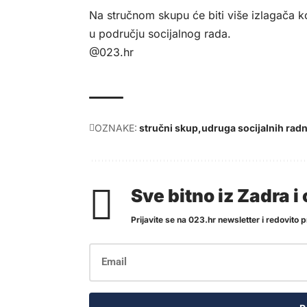
Na stručnom skupu će biti više izlagača k
u području socijalnog rada.
@023.hr
OZNAKE:
stručni skup
udruga socijalnih radn
Sve bitno iz Zadra 
Prijavite se na 023.hr newsletter i redovito pr