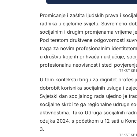
Promicanje i zaštita ljudskih prava i socij
radnika u cijelome svijetu. Suvremeno do
socijalnim i drugim promjenama vrijeme je
Pod teretom društvene odgovornosti suvreme
traga za novim profesionalnim identitetom
u društvu koje ih prihvaća i uključuje, soci
profesionalnu neovisnost i steći povjerenje
- TEKST SE
U tom kontekstu brigu za dignitet profesi
dobrobit korisnika socijalnih usluga i zaj
Svjetski dan socijalnog rada ujedno je tra
socijalne skrbi te ga regionalne udruge soc
aktivnostima. Tako Udruga socijalnih radni
ožujka 2024. s početkom u 12 sati u Konc
3.
- TEKST SE