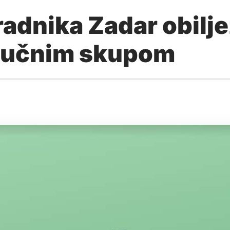
radnika Zadar obilj
tručnim skupom