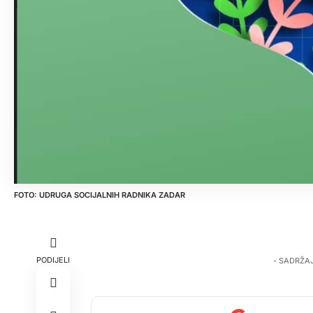
UDRUGA SOCIJALNIH RADNIKA ZADAR
PODIJELI
- SADRŽA