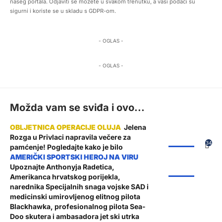
našeg portala. Odjaviti se možete u svakom trenutku, a vaši podaci su
sigurni i koriste se u skladu s GDPR-om.
- OGLAS -
- OGLAS -
Možda vam se sviđa i ovo...
Jelena
Rozga u Privlaci napravila večere za
ŽUPANIJA
34
pamćenje! Pogledajte kako je bilo
Upoznajte Anthonyja Radetica,
ŽUPANIJA
Amerikanca hrvatskog porijekla,
narednika Specijalnih snaga vojske SAD i
medicinski umirovljenog elitnog pilota
Blackhawka, profesionalnog pilota Sea-
Doo skutera i ambasadora jet ski utrka