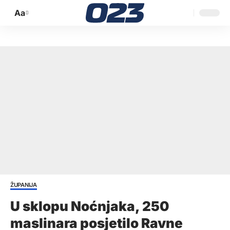
Aa
Promijeni
veličinu
slova
ŽUPANIJA
U sklopu Noćnjaka, 250
maslinara posjetilo Ravne