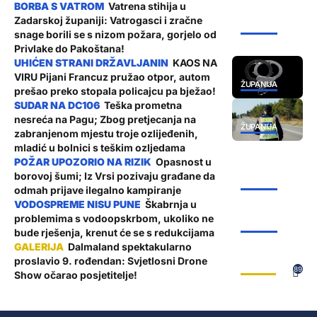
Vatrena stihija u
Zadarskoj županiji: Vatrogasci i zračne
ŽUPANIJA
snage borili se s nizom požara, gorjelo od
Privlake do Pakoštana!
KAOS NA
VIRU Pijani Francuz pružao otpor, autom
ŽUPANIJA
prešao preko stopala policajcu pa bježao!
Teška prometna
nesreća na Pagu; Zbog pretjecanja na
ŽUPANIJA
zabranjenom mjestu troje ozlijeđenih,
mladić u bolnici s teškim ozljedama
Opasnost u
borovoj šumi; Iz Vrsi pozivaju građane da
ŽUPANIJA
odmah prijave ilegalno kampiranje
Škabrnja u
problemima s vodoopskrbom, ukoliko ne
ŽUPANIJA
bude rješenja, krenut će se s redukcijama
Dalmaland spektakularno
proslavio 9. rođendan: Svjetlosni Drone
GALERIJE
89
Show očarao posjetitelje!