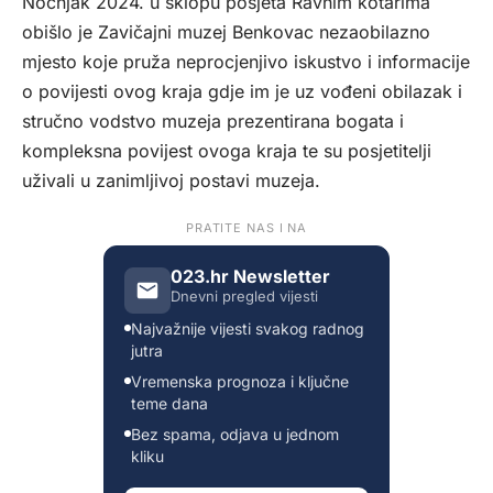
Noćnjak 2024. u sklopu posjeta Ravnim kotarima
obišlo je Zavičajni muzej Benkovac nezaobilazno
mjesto koje pruža neprocjenjivo iskustvo i informacije
o povijesti ovog kraja gdje im je uz vođeni obilazak i
stručno vodstvo muzeja prezentirana bogata i
kompleksna povijest ovoga kraja te su posjetitelji
uživali u zanimljivoj postavi muzeja.
PRATITE NAS I NA
023.hr Newsletter
Dnevni pregled vijesti
Najvažnije vijesti svakog radnog
jutra
Vremenska prognoza i ključne
teme dana
Bez spama, odjava u jednom
kliku