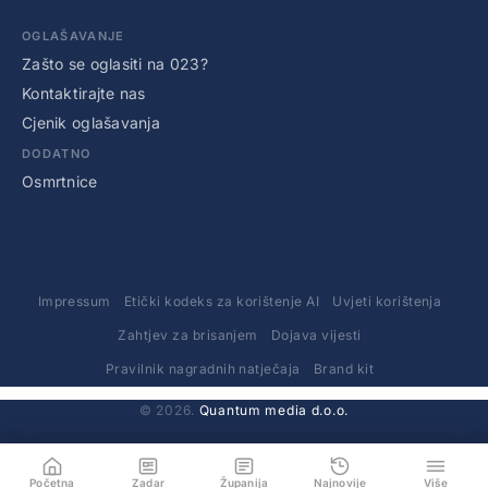
OGLAŠAVANJE
Zašto se oglasiti na 023?
Kontaktirajte nas
Cjenik oglašavanja
DODATNO
Osmrtnice
Impressum
Etički kodeks za korištenje AI
Uvjeti korištenja
Zahtjev za brisanjem
Dojava vijesti
Pravilnik nagradnih natječaja
Brand kit
© 2026.
Quantum media d.o.o.
Početna
Zadar
Županija
Najnovije
Više