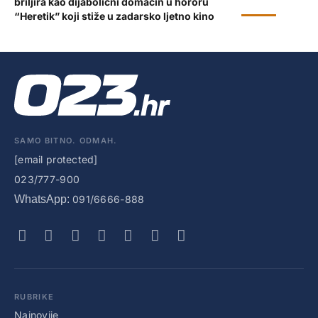
briljira kao dijabolični domaćin u hororu
KULTURA
“Heretik” koji stiže u zadarsko ljetno kino
SAMO BITNO. ODMAH.
[email protected]
023/777-900
WhatsApp:
091/6666-888
RUBRIKE
Najnovije