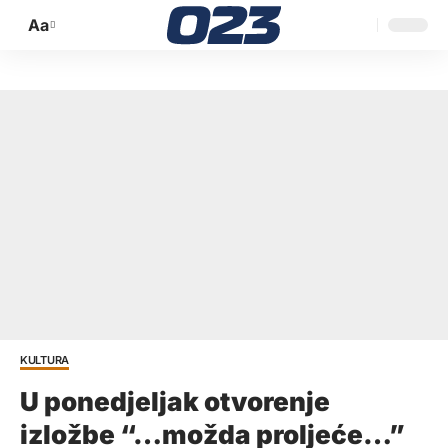
Aa
Promijeni
veličinu
slova
KULTURA
U ponedjeljak otvorenje
izložbe “…možda proljeće…”