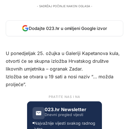
- SADRŽAJ POČINJE NAKON OGLASA -
Dodajte 023.hr u omiljeni Google izvor
U ponedjeljak 25. ožujka u Galeriji Kapetanova kula,
otvorti će se skupna izložba Hrvatskog društve
likovnih umjetnika – ogranak Zadar.
Izložba se otvara u 19 sati a nosi naziv “… možda
proljeće”.
PRATITE NAS I NA
023.hr Newsletter
Dnevni pregled vijesti
Najvažnije vijesti svakog radnog
jutra