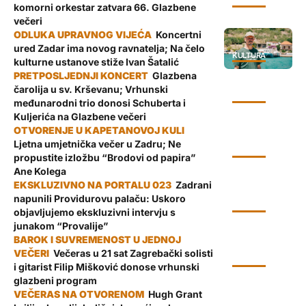
KULTURA
komorni orkestar zatvara 66. Glazbene
večeri
Koncertni
ured Zadar ima novog ravnatelja; Na čelo
KULTURA
kulturne ustanove stiže Ivan Šatalić
Glazbena
čarolija u sv. Krševanu; Vrhunski
KULTURA
međunarodni trio donosi Schuberta i
Kuljerića na Glazbene večeri
Ljetna umjetnička večer u Zadru; Ne
KULTURA
propustite izložbu “Brodovi od papira”
Ane Kolega
Zadrani
napunili Providurovu palaču: Uskoro
KULTURA
objavljujemo ekskluzivni intervju s
junakom “Provalije”
Večeras u 21 sat Zagrebački solisti
KULTURA
i gitarist Filip Mišković donose vrhunski
glazbeni program
Hugh Grant