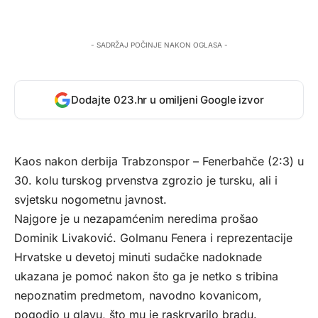
- SADRŽAJ POČINJE NAKON OGLASA -
Dodajte 023.hr u omiljeni Google izvor
Kaos nakon derbija Trabzonspor – Fenerbahče (2:3) u
30. kolu turskog prvenstva zgrozio je tursku, ali i
svjetsku nogometnu javnost.
Najgore je u nezapamćenim neredima prošao
Dominik Livaković. Golmanu Fenera i reprezentacije
Hrvatske u devetoj minuti sudačke nadoknade
ukazana je pomoć nakon što ga je netko s tribina
nepoznatim predmetom, navodno kovanicom,
pogodio u glavu, što mu je raskrvarilo bradu.