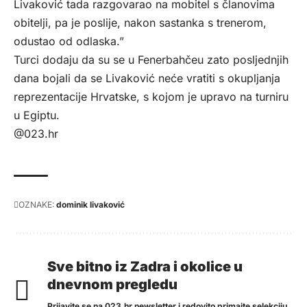
Livaković tada razgovarao na mobitel s članovima
obitelji, pa je poslije, nakon sastanka s trenerom,
odustao od odlaska.”
Turci dodaju da su se u Fenerbahčeu zato posljednjih
dana bojali da se Livaković neće vratiti s okupljanja
reprezentacije Hrvatske, s kojom je upravo na turniru
u Egiptu.
@023.hr
OZNAKE:
dominik livaković
Sve bitno iz Zadra i okolice u
dnevnom pregledu
Prijavite se na 023.hr newsletter i redovito primajte selekciju