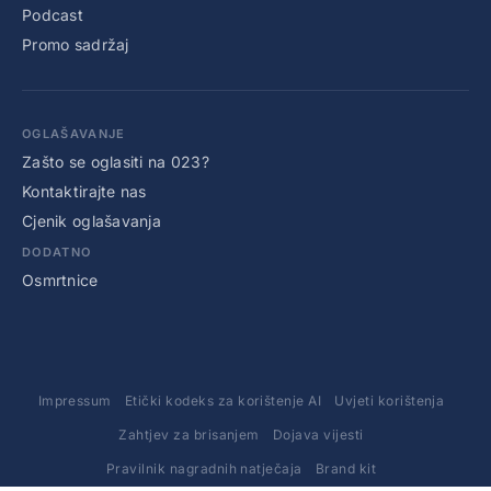
Podcast
Promo sadržaj
OGLAŠAVANJE
Zašto se oglasiti na 023?
Kontaktirajte nas
Cjenik oglašavanja
DODATNO
Osmrtnice
Impressum
Etički kodeks za korištenje AI
Uvjeti korištenja
Zahtjev za brisanjem
Dojava vijesti
Pravilnik nagradnih natječaja
Brand kit