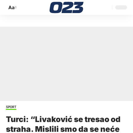
Aa
Promijeni
veličinu
slova
SPORT
Turci: “Livaković se tresao od
straha. Mislili smo da se neće