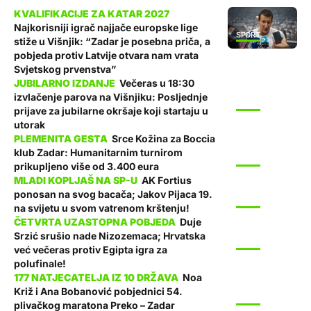
Najkorisniji igrač najjače europske lige
SPORT
stiže u Višnjik: “Zadar je posebna priča, a
pobjeda protiv Latvije otvara nam vrata
Svjetskog prvenstva”
Večeras u 18:30
izvlačenje parova na Višnjiku: Posljednje
SPORT
prijave za jubilarne okršaje koji startaju u
utorak
Srce Kožina za Boccia
klub Zadar: Humanitarnim turnirom
SPORT
prikupljeno više od 3.400 eura
AK Fortius
ponosan na svog bacača; Jakov Pijaca 19.
SPORT
na svijetu u svom vatrenom krštenju!
Duje
Srzić srušio nade Nizozemaca; Hrvatska
SPORT
već večeras protiv Egipta igra za
polufinale!
Noa
Križ i Ana Bobanović pobjednici 54.
SPORT
plivačkog maratona Preko – Zadar