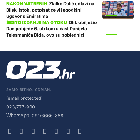
Zlatko Dalić odlazi na
Bliski istok, potpisat će višegodišnji
SPORT
ugovor s Emiratima
Olib obilježio
Dan pobjede 6. utrkom u čast Danijela
SPORT
Telesmanića Dida, ovo su pobjednici
SAMO BITNO. ODMAH.
[email protected]
023/777-900
WhatsApp:
091/6666-888