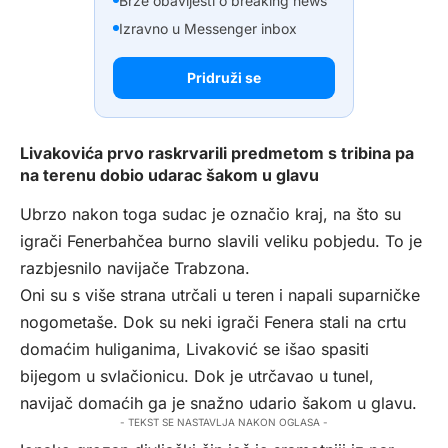
Brze obavijesti o breaking news
Izravno u Messenger inbox
Pridruži se
Livakovića prvo raskrvarili predmetom s tribina pa
na terenu dobio udarac šakom u glavu
Ubrzo nakon toga sudac je označio kraj, na što su
igrači Fenerbahčea burno slavili veliku pobjedu. To je
razbjesnilo navijače Trabzona.
Oni su s više strana utrčali u teren i napali suparničke
nogometaše. Dok su neki igrači Fenera stali na crtu
domaćim huliganima, Livaković se išao spasiti
bijegom u svlačionicu. Dok je utrčavao u tunel,
navijač domaćih ga je snažno udario šakom u glavu.
- TEKST SE NASTAVLJA NAKON OGLASA -