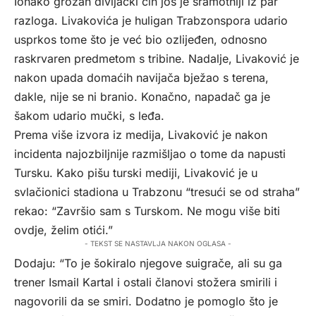
Ionako grozan divljački čin još je sramotniji iz par
razloga. Livakovića je huligan Trabzonspora udario
usprkos tome što je već bio ozlijeđen, odnosno
raskrvaren predmetom s tribine. Nadalje, Livaković je
nakon upada domaćih navijača bježao s terena,
dakle, nije se ni branio. Konačno, napadač ga je
šakom udario mučki, s leđa.
Prema više izvora iz medija, Livaković je nakon
incidenta najozbiljnije razmišljao o tome da napusti
Tursku. Kako pišu turski mediji, Livaković je u
svlačionici stadiona u Trabzonu “tresući se od straha”
rekao: “Završio sam s Turskom. Ne mogu više biti
ovdje, želim otići.”
- TEKST SE NASTAVLJA NAKON OGLASA -
Dodaju: “To je šokiralo njegove suigrače, ali su ga
trener Ismail Kartal i ostali članovi stožera smirili i
nagovorili da se smiri. Dodatno je pomoglo što je