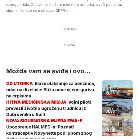
našeg portala. Odjaviti se možete u svakom trenutku, a vaši podaci su
sigurni i koriste se u skladu s GDPR-om.
- OGLAS -
- OGLAS -
Možda vam se sviđa i ovo...
Blaže olakšanje za benzince,
udar na dizelaše: Stižu nove cijene goriva
VIJESTI
na crpkama
Vojni piloti
prevezli životno ugroženu trudnicu iz
VIJESTI
Dubrovnika u Split
Upozorenje HALMED-a: Poznati
VIJESTI
kontraceptiv Novynette pod lupom zbog