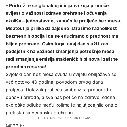
– Pridružite se globalnoj inicijativi koja promiče
svijest o važnosti zdrave prehrane i očuvanja
okoliša – jednostavno, započnite proljeće bez mesa.
Meatout je prilika da zajedno istražimo raznolikost
bezmesnih opcija i da se educiramo o prednostima
biljne prehrane. Osim toga, ovaj dan služi i kao
podsjetnik na važnost smanjenja potrošnje mesa
radi smanjenja emisija stakleničkih plinova i zaštite
prirodnih resursa!
Svjetski dan bez mesa svuda u svijetu obilježava se
već gotovo 40 godina, povodom prvog dana
proljeća. Dolazak proljeća simbolizira preporod i
obnovu prirode, a sve nas potiče na zdrave, etične i
ekološke odluke među kojima je najutjecajnija ona o
prelasku na vegansku prehranu.
- TEKST SE NASTAVLJA NAKON OGLASA -
@023.hr