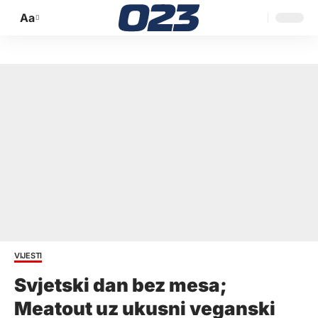
Aa
Promijeni
veličinu
slova
VIJESTI
Svjetski dan bez mesa;
Meatout uz ukusni veganski