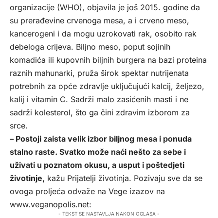
organizacije (WHO), objavila je još 2015. godine da
su prerađevine crvenoga mesa, a i crveno meso,
kancerogeni i da mogu uzrokovati rak, osobito rak
debeloga crijeva. Biljno meso, poput sojinih
komadića ili kupovnih biljnih burgera na bazi proteina
raznih mahunarki, pruža širok spektar nutrijenata
potrebnih za opće zdravlje uključujući kalcij, željezo,
kalij i vitamin C. Sadrži malo zasićenih masti i ne
sadrži kolesterol, što ga čini zdravim izborom za
srce.
– Postoji zaista velik izbor biljnog mesa i ponuda
stalno raste. Svatko može naći nešto za sebe i
uživati u poznatom okusu, a usput i poštedjeti
životinje,
kažu Prijatelji životinja. Pozivaju sve da se
ovoga proljeća odvaže na Vege izazov na
www.veganopolis.net:
- TEKST SE NASTAVLJA NAKON OGLASA -