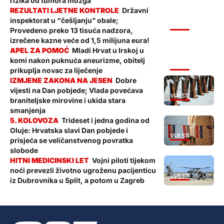
rizika od tumora mozga
Državni
inspektorat u “češljanju” obale;
VIJESTI
Provedeno preko 13 tisuća nadzora,
izrečene kazne veće od 1,5 milijuna eura!
Mladi Hrvat u Irskoj u
komi nakon puknuća aneurizme, obitelj
VIJESTI
prikuplja novac za liječenje
Dobre
vijesti na Dan pobjede; Vlada povećava
VIJESTI
braniteljske mirovine i ukida stara
smanjenja
Trideset i jedna godina od
Oluje: Hrvatska slavi Dan pobjede i
VIJESTI
prisjeća se veličanstvenog povratka
slobode
Vojni piloti tijekom
noći prevezli životno ugroženu pacijenticu
VIJESTI
iz Dubrovnika u Split, a potom u Zagreb