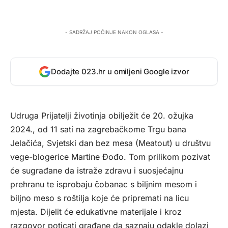
- SADRŽAJ POČINJE NAKON OGLASA -
Dodajte 023.hr u omiljeni Google izvor
Udruga Prijatelji životinja obilježit će 20. ožujka
2024., od 11 sati na zagrebačkome Trgu bana
Jelačića, Svjetski dan bez mesa (Meatout) u društvu
vege-blogerice Martine Đođo. Tom prilikom pozivat
će sugrađane da istraže zdravu i suosjećajnu
prehranu te isprobaju čobanac s biljnim mesom i
biljno meso s roštilja koje će pripremati na licu
mjesta. Dijelit će edukativne materijale i kroz
razgovor poticati građane da saznaju odakle dolazi