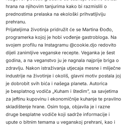
hrana na njihovim tanjurima kako bi razmislili o
prednostima prelaska na ekološki prihvatljiviju
prehranu.
Prijateljima životinja pridružit će se Martina Đođo,
programerka kojoj je hobi vođenje gastrobloga. Na
svojem profilu na Instagramu @cookie.djo redovito
dijeli zanimljive veganske recepte. Veganka je šest
godina, a na veganstvo ju je nagnala najprije briga o
zdravlju. Nakon istraživanja utjecaja mesne i mliječne
industrije na životinje i okoliš, glavni motiv postala joj
je dobrobit svih bića i našega planeta. Autorica
je besplatnog vodiča „Kuham i štedim”, sa savjetima
za jeftinu kupovinu i ekonomičnije kuhanje te pravilno
skladištenje hrane. Osim toga, objavila je i razne
druge besplatne vodiče koji sadrže informacije i
upute o bitnim temama u veganskoj prehrani, kao i