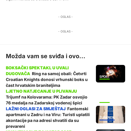
- OGLAS -
- OGLAS -
Možda vam se sviđa i ovo...
Ring na samoj obali: Četvrti
SPORT
Croatian Knights donosi vrhunski boks u
čast hrvatskim braniteljima
Trijumf na Kolovarama: PK Zadar osvojio
SPORT
76 medalja na Zadarskoj vodenoj špici
Fantomski
apartmani u Zadru i na Viru: Turisti uplatili
ŽUPANIJA
akontacije pa na adresi shvatili da su
prevareni