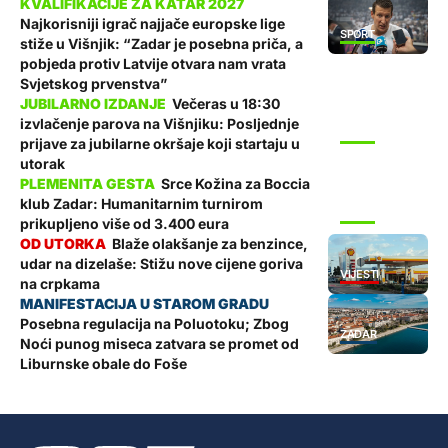
Najkorisniji igrač najjače europske lige
SPORT
stiže u Višnjik: “Zadar je posebna priča, a
pobjeda protiv Latvije otvara nam vrata
Svjetskog prvenstva”
Večeras u 18:30
izvlačenje parova na Višnjiku: Posljednje
SPORT
prijave za jubilarne okršaje koji startaju u
utorak
Srce Kožina za Boccia
klub Zadar: Humanitarnim turnirom
SPORT
prikupljeno više od 3.400 eura
Blaže olakšanje za benzince,
udar na dizelaše: Stižu nove cijene goriva
VIJESTI
na crpkama
Posebna regulacija na Poluotoku; Zbog
ZADAR
Noći punog miseca zatvara se promet od
Liburnske obale do Foše