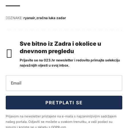
OZNAKE:
ryanair
zračna luka zadar
Sve bitno iz Zadra i okolice u
dnevnom pregledu
Prijavite se na 023.hr newsletter i redovito primajte selekciju
najvažnijih vijesti u svoj inbox.
PRETPLATI SE
Prijavom na newsletter pristajete na e-maila s najzanimljivijim sadržajem
našeg portala. Odjaviti se možete u svakom trenutku, a vaši podaci su
sigurni i koriste se u skladu s GDPR-om.