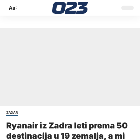
Aa
Promijeni
veličinu
slova
ZADAR
Ryanair iz Zadra leti prema 50
destinacija u 19 zemalja, a mi