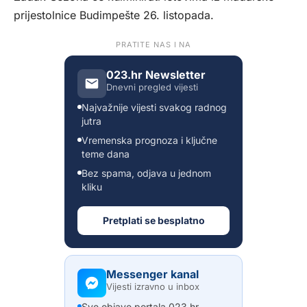
prijestolnice Budimpešte 26. listopada.
PRATITE NAS I NA
023.hr Newsletter
Dnevni pregled vijesti
Najvažnije vijesti svakog radnog
jutra
Vremenska prognoza i ključne
teme dana
Bez spama, odjava u jednom
kliku
Pretplati se besplatno
Messenger kanal
Vijesti izravno u inbox
Sve objave portala 023.hr