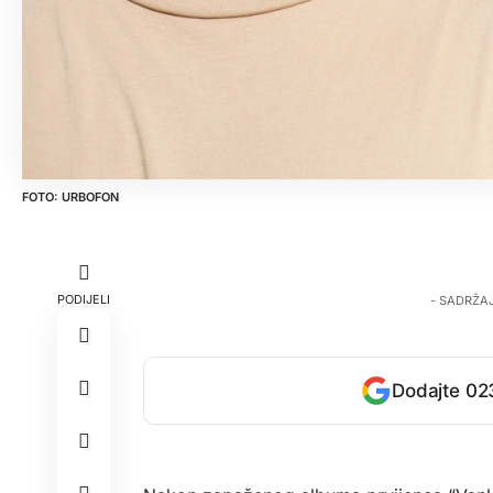
URBOFON
PODIJELI
- SADRŽA
Dodajte 023