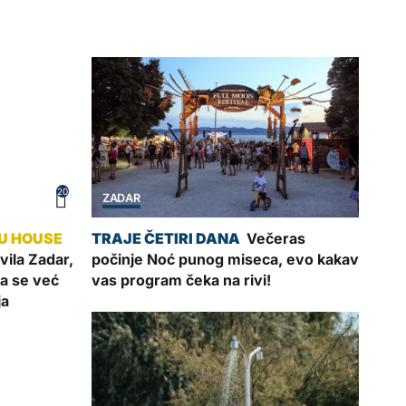
20
ZADAR
Večeras
ila Zadar,
počinje Noć punog miseca, evo kakav
ja se već
vas program čeka na rivi!
ja