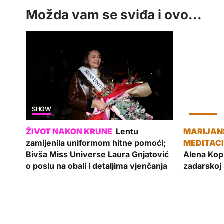
Možda vam se sviđa i ovo...
SHOW
KULTURA
Lentu
zamijenila uniformom hitne pomoći;
Bivša Miss Universe Laura Gnjatović
Alena Kop
o poslu na obali i detaljima vjenčanja
zadarskoj 