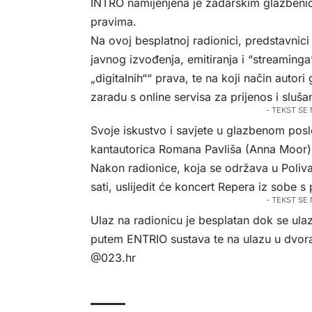
INTRO namijenjena je zadarskim glazbenic
pravima.
Na ovoj besplatnoj radionici, predstavni
javnog izvođenja, emitiranja i “streaminga
„digitalnih““ prava, te na koji način autor
zaradu s online servisa za prijenos i sluša
- TEKST SE
Svoje iskustvo i savjete u glazbenom posl
kantautorica Romana Pavliša (Anna Moor) 
Nakon radionice, koja se održava u Poliv
sati, uslijedit će koncert Repera iz sobe s
- TEKST SE
Ulaz na radionicu je besplatan dok se ula
putem ENTRIO sustava te na ulazu u dvora
@023.hr