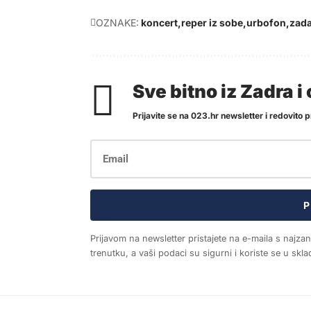
OZNAKE:
koncert
reper iz sobe
urbofon
zad
Sve bitno iz Zadra 
Prijavite se na 023.hr newsletter i redovito pr
P
Prijavom na newsletter pristajete na e-maila s najza
trenutku, a vaši podaci su sigurni i koriste se u sk