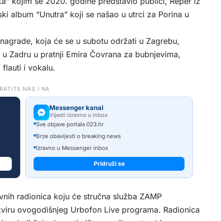
” kojim se 2020. godine predstavio publici, Reper iz
ski album “Unutra” koji se našao u utrci za Porina u
nagrade, koja će se u subotu održati u Zagrebu,
 u Zadru u pratnji Emira Čovrana za bubnjevima,
flauti i vokalu.
RATITE NAS I NA
Messenger kanal
Vijesti izravno u inbox
Sve objave portala 023.hr
Brze obavijesti o breaking news
Izravno u Messenger inbox
Pridruži se
ivnih radionica koju će stručna služba ZAMP
okviru ovogodišnjeg Urbofon Live programa. Radionica