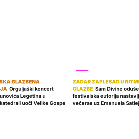
SHOW
Orguljaški koncert
Sam Divine odušev
unovića Legetina u
festivalska euforija nastavl
katedrali uoči Velike Gospe
večeras uz Emanuela Satie