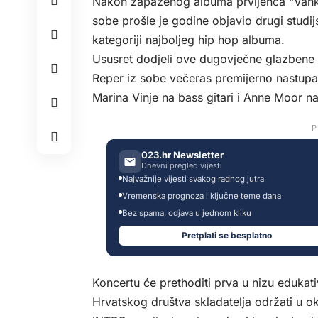
Nakon zapaženog albuma prvijenca “Vanka
sobe prošle je godine objavio drugi studij
kategoriji najboljeg hip hop albuma.
Ususret dodjeli ove dugovječne glazbene 
Reper iz sobe večeras premijerno nastupa
Marina Vinje na bass gitari i Anne Moor na 
P
023.hr Newsletter
Dnevni pregled vijesti
Najvažnije vijesti svakog radnog jutra
Vremenska prognoza i ključne teme dana
Bez spama, odjava u jednom kliku
Pretplati se besplatno
Koncertu će prethoditi prva u nizu edukat
Hrvatskog društva skladatelja održati u 