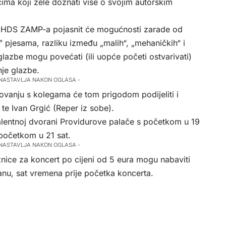
ima koji žele doznati više o svojim autorskim
ci HDS ZAMP-a pojasnit će mogućnosti zarade od
” pjesama, razliku između „malih“, „mehaničkih“ i
i glazbe mogu povećati (ili uopće početi ostvarivati)
nje glazbe.
 NASTAVLJA NAKON OGLASA -
ovanju s kolegama će tom prigodom podijeliti i
te Ivan Grgić (Reper iz sobe).
alentnoj dvorani Providurove palače s početkom u 19
 početkom u 21 sat.
 NASTAVLJA NAKON OGLASA -
znice za koncert po cijeni od 5 eura mogu nabaviti
nu, sat vremena prije početka koncerta.