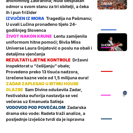
anonimnog Zadranina; Nudi besplatan
ZADAR
odmor u svom stanu za tri obitelji, a čeka
ih i pun frižider
Tragedija na Pašmanu;
U uvali Lučina pronađeno tijelo 24-
ŽUPANIJA
godišnjeg Slovenca
Lentu zamijenila
uniformom hitne pomoći; Bivša Miss
SHOW
Universe Laura Gnjatović o poslu na obali i
detaljima vjenčanja
Državni
inspektorat u “češljanju” obale;
VIJESTI
Provedeno preko 13 tisuća nadzora,
izrečene kazne veće od 1,5 milijuna eura!
Sam Divine oduševila Zadar,
SHOW
20
festivalska euforija nastavlja se već
večeras uz Emanuela Satieja
Zadarska
drama oko vode: Radeta traži analize, a
ZADAR
posljednje izvješće tvrdi da je ispravna