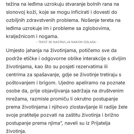
težina na leđima uzrokuju stvaranje bolnih rana na
slonovoj koži, koje se mogu inficirati i dovesti do
ozbiljnih zdravstvenih problema. Nošenje tereta na
leđima uzrokuje im i probleme sa zglobovima,
kralježnicom i nogama.
- TEKST SE NASTAVLJA NAKON OGLASA -
Umjesto jahanja na životinjama, potičemo sve da
podrže etičke i odgovorne oblike interakcije s divljim
životinjama, kao što su posjeti rezervatima ili
centrima za spašavanje, gdje se životinje tretiraju s
poštovanjem i brigom. Ujedno apeliramo na poznate
osobe da, prije objavljivanja sadržaja na društvenim
mrežama, razmisle promiču li okrutno postupanje
prema životinjama i njihovo zlostavljanje ili radije žele
svoje pratitelje pozvati na zaštitu životinja i brižno
postupanje prema njima”, naveli su iz Prijatelja
životinja.