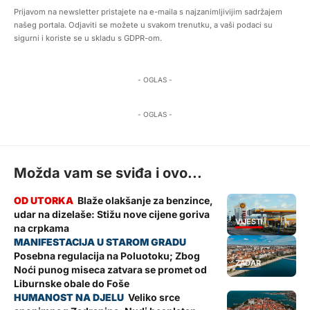
Prijavom na newsletter pristajete na e-maila s najzanimljivijim sadržajem
našeg portala. Odjaviti se možete u svakom trenutku, a vaši podaci su
sigurni i koriste se u skladu s GDPR-om.
- OGLAS -
- OGLAS -
Možda vam se sviđa i ovo...
Blaže olakšanje za benzince,
udar na dizelaše: Stižu nove cijene goriva
VIJESTI
na crpkama
Posebna regulacija na Poluotoku; Zbog
ZADAR
Noći punog miseca zatvara se promet od
Liburnske obale do Foše
Veliko srce