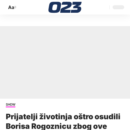
Aa
Promijeni
veličinu
slova
SHOW
Prijatelji životinja oštro osudili
Borisa Rogoznicu zbog ove