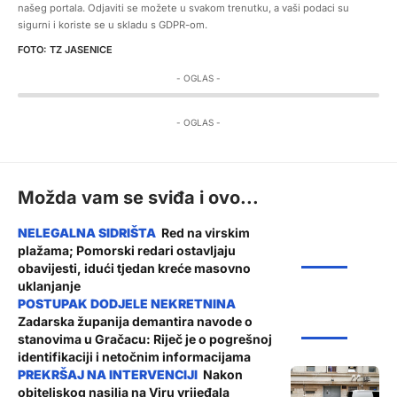
našeg portala. Odjaviti se možete u svakom trenutku, a vaši podaci su
sigurni i koriste se u skladu s GDPR-om.
TZ JASENICE
- OGLAS -
- OGLAS -
Možda vam se sviđa i ovo...
Red na virskim
plažama; Pomorski redari ostavljaju
ŽUPANIJA
obavijesti, idući tjedan kreće masovno
uklanjanje
Zadarska županija demantira navode o
ŽUPANIJA
stanovima u Gračacu: Riječ je o pogrešnoj
identifikaciji i netočnim informacijama
Nakon
obiteljskog nasilja na Viru vrijeđala