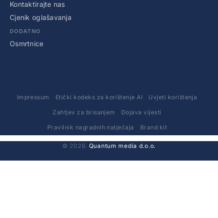
Kontaktirajte nas
Cjenik oglašavanja
DODATNO
Osmrtnice
Impressum
Etički kodeks za korištenje AI
Uvjeti korištenja
Zahtjev za brisanjem
Dojava vijesti
Pravilnik nagradnih natječaja
Brand kit
© 2026.
Quantum media d.o.o.