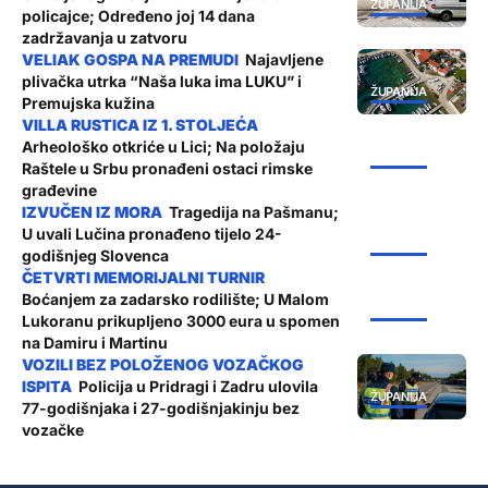
ŽUPANIJA
policajce; Određeno joj 14 dana
zadržavanja u zatvoru
Najavljene
plivačka utrka “Naša luka ima LUKU” i
ŽUPANIJA
Premujska kužina
Arheološko otkriće u Lici; Na položaju
ŽUPANIJA
Raštele u Srbu pronađeni ostaci rimske
građevine
Tragedija na Pašmanu;
U uvali Lučina pronađeno tijelo 24-
ŽUPANIJA
godišnjeg Slovenca
Boćanjem za zadarsko rodilište; U Malom
ŽUPANIJA
Lukoranu prikupljeno 3000 eura u spomen
na Damiru i Martinu
Policija u Pridragi i Zadru ulovila
ŽUPANIJA
77-godišnjaka i 27-godišnjakinju bez
vozačke