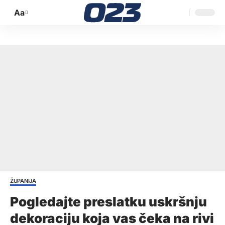
Aa
Promijeni
veličinu
slova
ŽUPANIJA
Pogledajte preslatku uskršnju
dekoraciju koja vas čeka na rivi