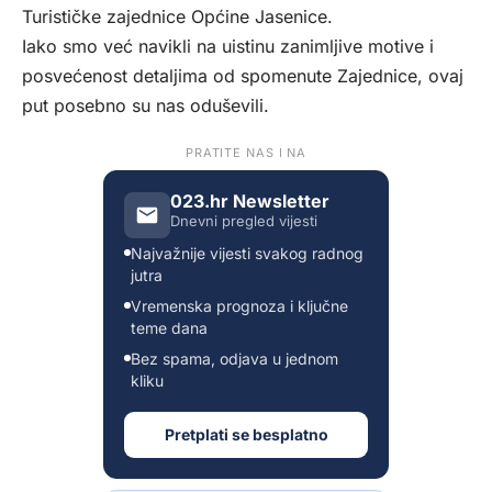
Turističke zajednice Općine Jasenice.
Iako smo već navikli na uistinu zanimljive motive i
posvećenost detaljima od spomenute Zajednice, ovaj
put posebno su nas oduševili.
PRATITE NAS I NA
023.hr Newsletter
Dnevni pregled vijesti
Najvažnije vijesti svakog radnog
jutra
Vremenska prognoza i ključne
teme dana
Bez spama, odjava u jednom
kliku
Pretplati se besplatno