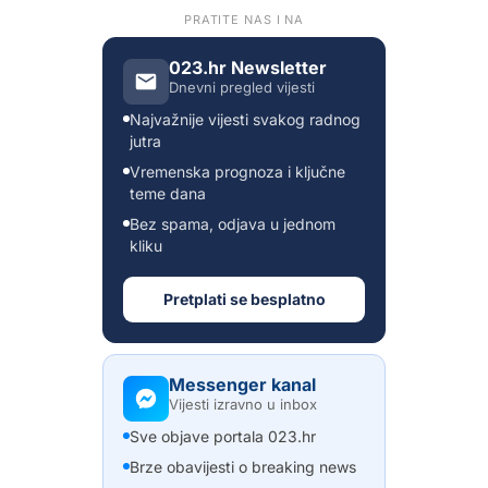
PRATITE NAS I NA
023.hr Newsletter
Dnevni pregled vijesti
Najvažnije vijesti svakog radnog
jutra
Vremenska prognoza i ključne
teme dana
Bez spama, odjava u jednom
kliku
Pretplati se besplatno
Messenger kanal
Vijesti izravno u inbox
Sve objave portala 023.hr
Brze obavijesti o breaking news