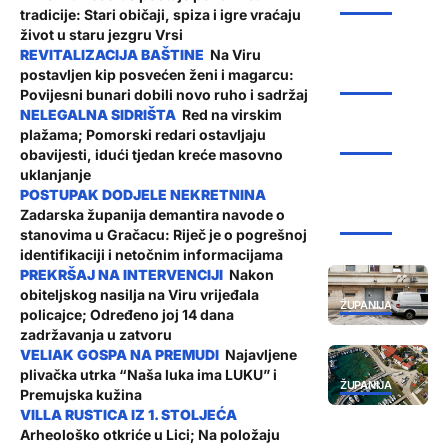
ŽUPANIJA
tradicije: Stari običaji, spiza i igre vraćaju
život u staru jezgru Vrsi
Na Viru
postavljen kip posvećen ženi i magarcu:
ŽUPANIJA
Povijesni bunari dobili novo ruho i sadržaj
Red na virskim
plažama; Pomorski redari ostavljaju
ŽUPANIJA
obavijesti, idući tjedan kreće masovno
uklanjanje
Zadarska županija demantira navode o
ŽUPANIJA
stanovima u Gračacu: Riječ je o pogrešnoj
identifikaciji i netočnim informacijama
Nakon
obiteljskog nasilja na Viru vrijeđala
ŽUPANIJA
policajce; Određeno joj 14 dana
zadržavanja u zatvoru
Najavljene
plivačka utrka “Naša luka ima LUKU” i
ŽUPANIJA
Premujska kužina
Arheološko otkriće u Lici; Na položaju
ŽUPANIJA