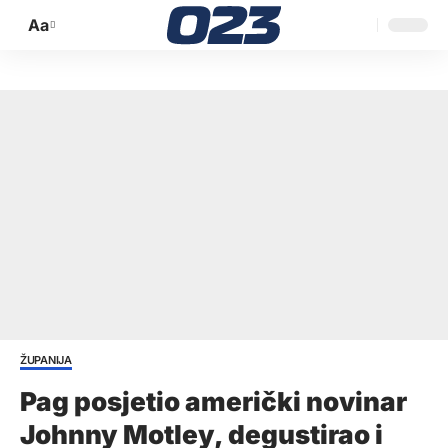
Aa
Promijeni
veličinu
slova
ŽUPANIJA
Pag posjetio američki novinar
Johnny Motley, degustirao i