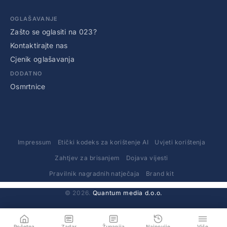
OGLAŠAVANJE
Zašto se oglasiti na 023?
Kontaktirajte nas
Cjenik oglašavanja
DODATNO
Osmrtnice
Impressum
Etički kodeks za korištenje AI
Uvjeti korištenja
Zahtjev za brisanjem
Dojava vijesti
Pravilnik nagradnih natječaja
Brand kit
© 2026.
Quantum media d.o.o.
Početna
Zadar
Županija
Najnovije
Više