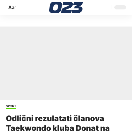
Aa
Promijeni
veličinu
slova
SPORT
Odlični rezulatati članova
Taekwondo kluba Donat na