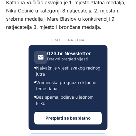
Katarina Vučičić osvojila je 1. mjesto zlatna medalja,
Nika Cetinić u kategoriji 8 natjecatelja 2. mjesto i
srebrna medalja i Mare Blaslov u konkurenciji 9
natjecatelja 3. mjesto i brončana medalja.
PRATITE NAS I NA
023.hr Newsletter
Dnevni pregled vijesti
Najvažnije vijesti svakog radnog
jutra
Vremenska prognoza i ključne
teme dana
Bez spama, odjava u jednom
kliku
Pretplati se besplatno