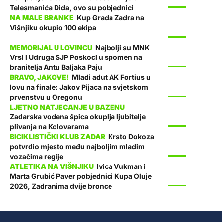
SPORT
Telesmanića Dida, ovo su pobjednici
Kup Grada Zadra na
Višnjiku okupio 100 ekipa
SPORT
Najbolji su MNK
Vrsi i Udruga SJP Poskoci u spomen na
SPORT
branitelja Antu Baljaka Paju
Mladi adut AK Fortius u
lovu na finale: Jakov Pijaca na svjetskom
SPORT
prvenstvu u Oregonu
Zadarska vodena špica okuplja ljubitelje
SPORT
plivanja na Kolovarama
Krsto Dokoza
potvrdio mjesto među najboljim mladim
SPORT
vozačima regije
Ivica Vukman i
Marta Grubić Paver pobjednici Kupa Oluje
SPORT
2026, Zadranima dvije bronce