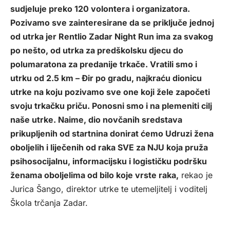
sudjeluje preko 120 volontera i organizatora.
Pozivamo sve zainteresirane da se priključe jednoj
od utrka jer Rentlio Zadar Night Run ima za svakog
po nešto, od utrka za predškolsku djecu do
polumaratona za predanije trkače. Vratili smo i
utrku od 2.5 km – Đir po gradu, najkraću dionicu
utrke na koju pozivamo sve one koji žele započeti
svoju trkačku priču. Ponosni smo i na plemeniti cilj
naše utrke. Naime, dio novčanih sredstava
prikupljenih od startnina donirat ćemo Udruzi žena
oboljelih i liječenih od raka SVE za NJU koja pruža
psihosocijalnu, informacijsku i logističku podršku
ženama oboljelima od bilo koje vrste raka,
rekao je
Jurica Šango, direktor utrke te utemeljitelj i voditelj
Škola trčanja Zadar.