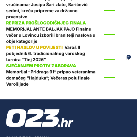
vrućinama; Josipu Šari zlato, Baričević
SPORT
sedmi, kreću pripreme za državno
prvenstvo
MEMORIJAL ANTE BALJAK PAJO Finalnu
SPORT
večer u Lovincu izborili branitelji naslova u
obje kategorije
Varoš II
pobjednik 6. tradicionalnog varoškog
SPORT
21
turnira “Tinj 2026”
Memorijal “Pridraga 91” pripao veteranima
SPORT
domaćeg “Hajduka”; Večeras polufinale
Varošijade