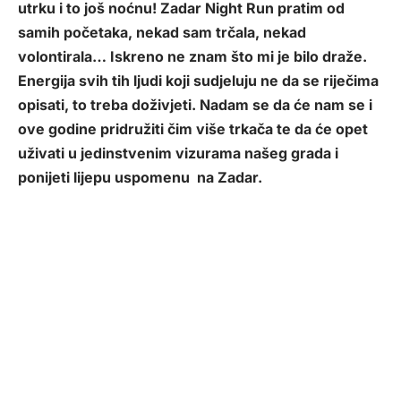
utrku i to još noćnu! Zadar Night Run pratim od
samih početaka, nekad sam trčala, nekad
volontirala… Iskreno ne znam što mi je bilo draže.
Energija svih tih ljudi koji sudjeluju ne da se riječima
opisati, to treba doživjeti. Nadam se da će nam se i
ove godine pridružiti čim više trkača te da će opet
uživati u jedinstvenim vizurama našeg grada i
ponijeti lijepu uspomenu na Zadar.