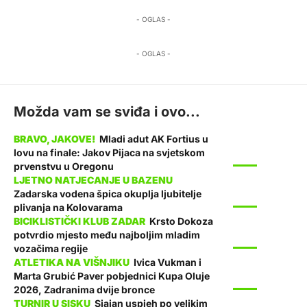
- OGLAS -
- OGLAS -
Možda vam se sviđa i ovo...
Mladi adut AK Fortius u
lovu na finale: Jakov Pijaca na svjetskom
SPORT
prvenstvu u Oregonu
Zadarska vodena špica okuplja ljubitelje
SPORT
plivanja na Kolovarama
Krsto Dokoza
potvrdio mjesto među najboljim mladim
SPORT
vozačima regije
Ivica Vukman i
Marta Grubić Paver pobjednici Kupa Oluje
SPORT
2026, Zadranima dvije bronce
Sjajan uspjeh po velikim