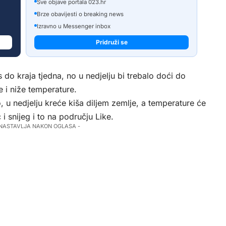
Sve objave portala 023.hr
Brze obavijesti o breaking news
Izravno u Messenger inbox
Pridruži se
 do kraja tjedna, no u nedjelju bi trebalo doći do
 i niže temperature.
 u nedjelju kreće kiša diljem zemlje, a temperature će
i snijeg i to na području Like.
 NASTAVLJA NAKON OGLASA -