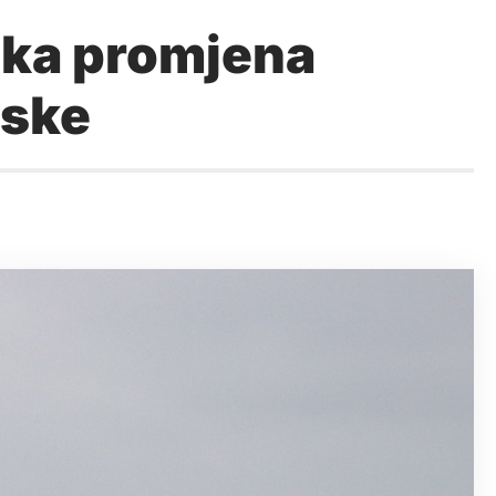
lika promjena
tske