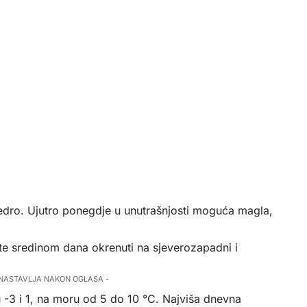
vedro. Ujutro ponegdje u unutrašnjosti moguća magla,
te sredinom dana okrenuti na sjeverozapadni i
 NASTAVLJA NAKON OGLASA -
 -3 i 1, na moru od 5 do 10 °C. Najviša dnevna