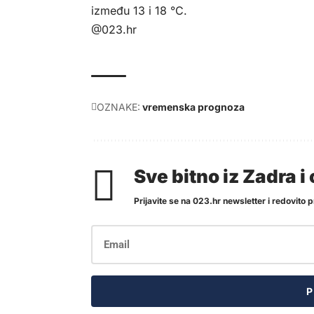
između 13 i 18 °C.
@023.hr
OZNAKE:
vremenska prognoza
Sve bitno iz Zadra 
Prijavite se na 023.hr newsletter i redovito pr
P