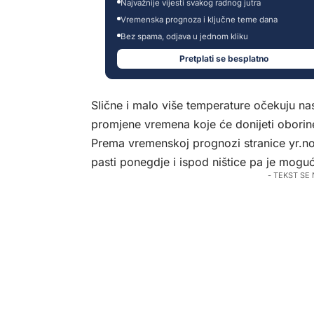
Najvažnije vijesti svakog radnog jutra
Vremenska prognoza i ključne teme dana
Bez spama, odjava u jednom kliku
Pretplati se besplatno
Slične i malo više temperature očekuju nas
promjene vremena koje će donijeti oborine
Prema vremenskoj prognozi stranice yr.no,
pasti ponegdje i ispod ništice pa je moguć 
- TEKST SE