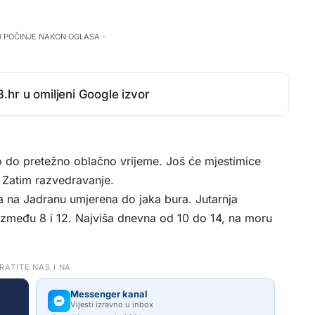
J POČINJE NAKON OGLASA -
.hr u omiljeni Google izvor
o do pretežno oblačno vrijeme. Još će mjestimice
 Zatim razvedravanje.
 a na Jadranu umjerena do jaka bura. Jutarnja
između 8 i 12. Najviša dnevna od 10 do 14, na moru
RATITE NAS I NA
Messenger kanal
Vijesti izravno u inbox