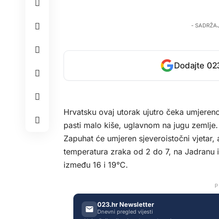
- SADRŽA
Dodajte 023
Hrvatsku ovaj utorak ujutro čeka umjeren
pasti malo kiše, uglavnom na jugu zemlje.
Zapuhat će umjeren sjeveroistočni vjetar,
temperatura zraka od 2 do 7, na Jadranu 
između 16 i 19°C.
P
023.hr Newsletter
Dnevni pregled vijesti