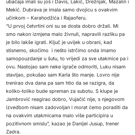
ubačaja imali su još i Davis, Lakić, Drežnjak, Mazalin i
Mekić. Dubrava je imala samo dvojicu s ovakvim
učinkom – Karahodžića i Rajaoferu.
“U prvoj četvrtini oni su se dosta dobro držali. Mi
smo nakon izmjena malo živnuli, napravili razliku pa
je bilo lakše igrati. Ključ je uvijek u obrani, kad
stisnemo, skočimo i nešto istrčimo onda imamo
samopouzdanje u šutu, to vrijedi za sve utakmice pa i
ovu. Nastojao sam neke igrače odmoriti, Luku nisam
stavljao, pokušao sam Karla što manje. Lovro nije
trenirao dva dana pa sam htio da se razigra, da
koliko-toliko bude spreman za subotu. S klupe je
Jambrović reagirao dobro, Vujačić nije, s njegovom
izvedbom nisam zadovoljan i morat ćemo poraditi da
na ovakvim utakmicama malo više participira u
pozitivnom smislu”, kazao je Danijel Jusup, trener
Zadra.