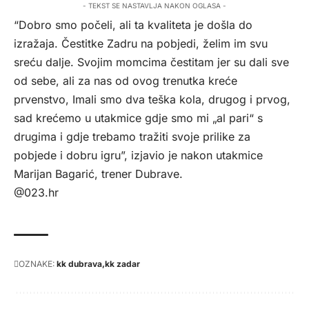
- TEKST SE NASTAVLJA NAKON OGLASA -
“Dobro smo počeli, ali ta kvaliteta je došla do
izražaja. Čestitke Zadru na pobjedi, želim im svu
sreću dalje. Svojim momcima čestitam jer su dali sve
od sebe, ali za nas od ovog trenutka kreće
prvenstvo, Imali smo dva teška kola, drugog i prvog,
sad krećemo u utakmice gdje smo mi „al pari“ s
drugima i gdje trebamo tražiti svoje prilike za
pobjede i dobru igru”, izjavio je nakon utakmice
Marijan Bagarić, trener Dubrave.
@023.hr
OZNAKE:
kk dubrava
kk zadar