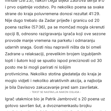
minute (26:23), nakon čega slijedi Zadrova serija 9:0
i prvo osjetnije vodstvo. Po nekoliko poena sa svake
strane do kraja poluvremena donosi rezultat 41:29.
Nije dugo trebalo da Zadar prijeđe i granicu od 20
poena razlike (57:36), pa se momčad mogla okrenuti
opciji B, odnosno razigravanju igrača koji ove sezone
provode manje vremena na parketu i odmaranju
udarnih snaga. Gosti nisu napravili ništa da bi omeli
Zadrane u relaksaciji, prevelikim brojem izgubljenih
lopti i šutom koji se spustio ispod preciznosti od 30
posto me bi mogli parirati ni lošijim
protivnicima. Nekoliko stotina gledatelja do kraja je
moglo vidjeti i nekoliko atraktivnih akcija, a najbolja
je bila Davisovo zakucavanje pred sam završetak.
- TEKST SE NASTAVLJA NAKON OGLASA -
Igrač utakmice bio je Patrik Jambrović s 20 poena uz
gotovo savršen šut, a dvoznamenkastu brojku