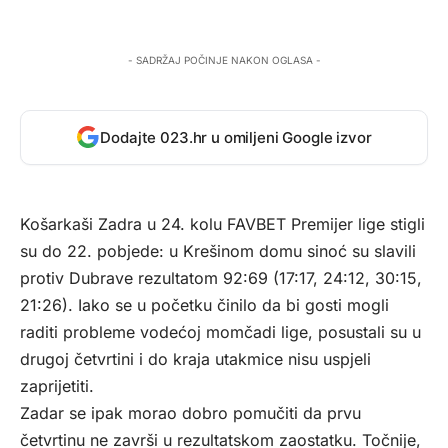
- SADRŽAJ POČINJE NAKON OGLASA -
Dodajte 023.hr u omiljeni Google izvor
Košarkaši Zadra u 24. kolu FAVBET Premijer lige stigli
su do 22. pobjede: u Krešinom domu sinoć su slavili
protiv Dubrave rezultatom 92:69 (17:17, 24:12, 30:15,
21:26). Iako se u početku činilo da bi gosti mogli
raditi probleme vodećoj momčadi lige, posustali su u
drugoj četvrtini i do kraja utakmice nisu uspjeli
zaprijetiti.
Zadar se ipak morao dobro pomučiti da prvu
četvrtinu ne završi u rezultatskom zaostatku. Točnije,