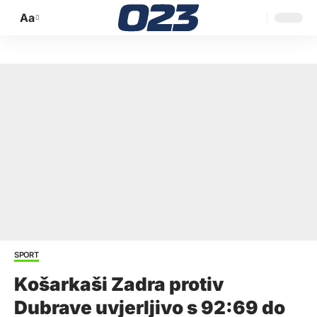
Aa
Promijeni
veličinu
slova
SPORT
Košarkaši Zadra protiv
Dubrave uvjerljivo s 92:69 do