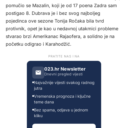
pomučio se Mazalin, koji je od 17 poena Zadra sam
postigao 8. Dubrava je i bez svog najboljeg
pojedinca ove sezone Tonija Ročaka bila tvrd
protivnik, opet je kao u nedavnoj utakmici probleme
stvarao brzi Amerikanac Rajaofera, a solidno je na
početku odigrao i Karahodžić.
PRATITE NAS I NA
023.hr Newsletter
Dnevni pregled vijesti
Najvažnije vijesti svakog radnog
jutra
Vremenska prognoza i ključne
teme dana
Bez spama, odjava u jednom
kliku