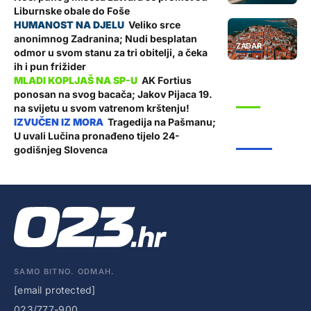
Liburnske obale do Foše
Veliko srce
anonimnog Zadranina; Nudi besplatan
ZADAR
odmor u svom stanu za tri obitelji, a čeka
ih i pun frižider
AK Fortius
ponosan na svog bacača; Jakov Pijaca 19.
SPORT
na svijetu u svom vatrenom krštenju!
Tragedija na Pašmanu;
U uvali Lučina pronađeno tijelo 24-
ŽUPANIJA
godišnjeg Slovenca
SAMO BITNO. ODMAH.
[email protected]
023/777-900