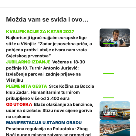
Možda vam se sviđa i ovo...
Najkorisniji igrač najjače europske lige
SPORT
stiže u Višnjik: “Zadar je posebna priča, a
pobjeda protiv Latvije otvara nam vrata
Svjetskog prvenstva”
Večeras u 18:30
počinje 10. Turnir Antonio Jurjević:
SPORT
Izvlačenje parova i zadnje prijave na
Višnjiku
Srce Kožina za Boccia
klub Zadar: Humanitarnim turnirom
SPORT
prikupljeno više od 3.400 eura
Blaže olakšanje za benzince,
udar na dizelaše: Stižu nove cijene goriva
VIJESTI
na crpkama
Posebna regulacija na Poluotoku; Zbog
ZADAR
Noći punog miseca zatvara se promet od