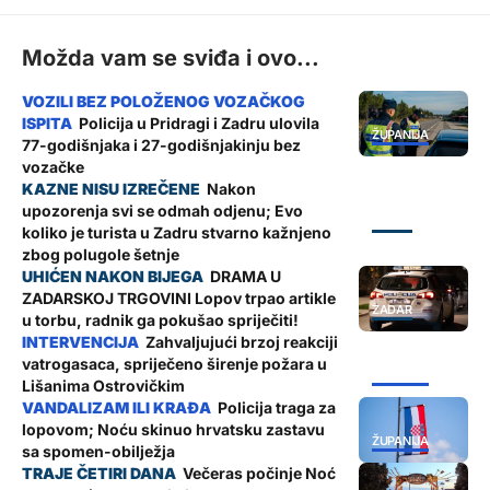
Možda vam se sviđa i ovo...
Policija u Pridragi i Zadru ulovila
ŽUPANIJA
77-godišnjaka i 27-godišnjakinju bez
vozačke
Nakon
upozorenja svi se odmah odjenu; Evo
ZADAR
koliko je turista u Zadru stvarno kažnjeno
zbog polugole šetnje
DRAMA U
ZADARSKOJ TRGOVINI Lopov trpao artikle
ZADAR
u torbu, radnik ga pokušao spriječiti!
Zahvaljujući brzoj reakciji
vatrogasaca, spriječeno širenje požara u
ŽUPANIJA
Lišanima Ostrovičkim
Policija traga za
lopovom; Noću skinuo hrvatsku zastavu
ŽUPANIJA
sa spomen-obilježja
Večeras počinje Noć