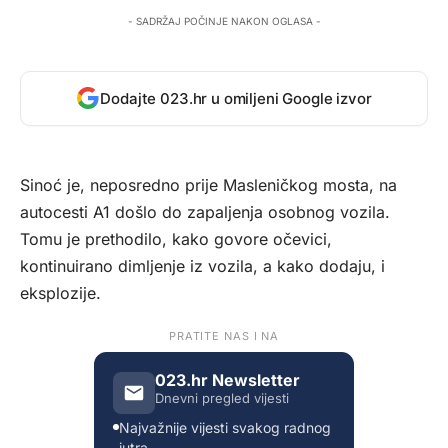
- SADRŽAJ POČINJE NAKON OGLASA -
Dodajte 023.hr u omiljeni Google izvor
Sinoć je, neposredno prije Masleničkog mosta, na
autocesti A1 došlo do zapaljenja osobnog vozila.
Tomu je prethodilo, kako govore očevici,
kontinuirano dimljenje iz vozila, a kako dodaju, i
eksplozije.
PRATITE NAS I NA
023.hr Newsletter
Dnevni pregled vijesti
Najvažnije vijesti svakog radnog
jutra