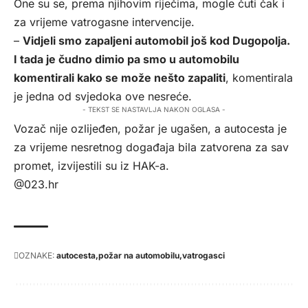
One su se, prema njihovim riječima, mogle čuti čak i
za vrijeme vatrogasne intervencije.
–
Vidjeli smo zapaljeni automobil još kod Dugopolja.
I tada je čudno dimio pa smo u automobilu
komentirali kako se može nešto zapaliti
, komentirala
je jedna od svjedoka ove nesreće.
- TEKST SE NASTAVLJA NAKON OGLASA -
Vozač nije ozlijeđen, požar je ugašen, a autocesta je
za vrijeme nesretnog događaja bila zatvorena za sav
promet, izvijestili su iz HAK-a.
@023.hr
OZNAKE:
autocesta
požar na automobilu
vatrogasci