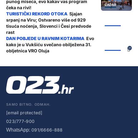
punog miseca, evo kakav vas program
ZADAR
čeka na rivi!
Sjajan
srpanj na Viru; Ostvareno više od 929
ŽUPANIJA
tisuća noćenja, Slovenci i Česi predvode
rast
Evo
kako je u Vukšiću svečano obilježena 31.
ŽUPANIJA
21
obljetnica VRO Oluja
SAMO BITNO. ODMAH.
[email protected]
023/777-900
WhatsApp:
091/6666-888