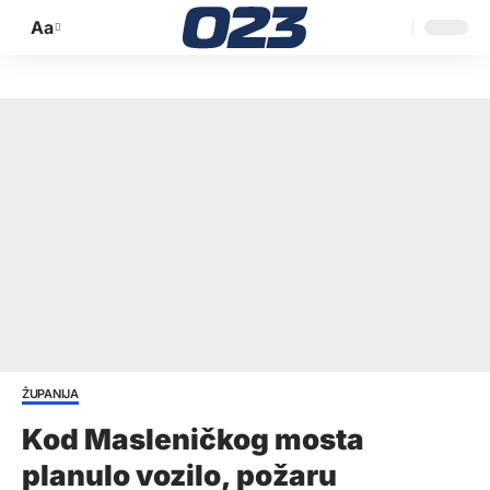
Aa
Promijeni
veličinu
slova
ŽUPANIJA
Kod Masleničkog mosta
planulo vozilo, požaru