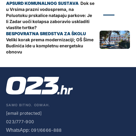
Dok se
u Vrsima prazni vodosprema, na
ZADAR
Poluotoku prskalice natapaju parkove: Je
li Zadar uoči kolapsa zaboravio uskladiti
vlastite tvrtke?
Veliki korak prema modernizaciji; OŠ Šime
ZADAR
Budinića ide u kompletnu energetsku
obnovu
SAMO BITNO. ODMAH.
[email protected]
023/777-900
WhatsApp:
091/6666-888