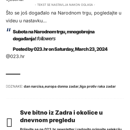
- TEKST SE NASTAVLJA NAKON OGLASA -
Što se još događalo na Narodnom trgu, pogledajte u
videu u nastavku…
Subota na Narodnom trgu, mnogobrojna
događanja! 𝘧𝘰𝘭𝘭𝘰𝘸𝘦𝘳𝘴
Posted by
023.hr
on Saturday, March 23, 2024
@023.hr
OZNAKE:
dan narcisa
europa donna zadar
liga protiv raka zadar
Sve bitno iz Zadra i okolice u
dnevnom pregledu
Prijavite se na 023.hr newsletter i redovito primajte selekciju