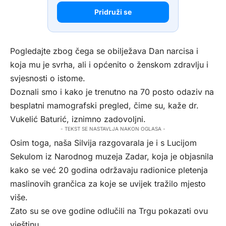
Pridruži se
Pogledajte zbog čega se obilježava Dan narcisa i
koja mu je svrha, ali i općenito o ženskom zdravlju i
svjesnosti o istome.
Doznali smo i kako je trenutno na 70 posto odaziv na
besplatni mamografski pregled, čime su, kaže dr.
Vukelić Baturić, iznimno zadovoljni.
- TEKST SE NASTAVLJA NAKON OGLASA -
Osim toga, naša Silvija razgovarala je i s Lucijom
Sekulom iz Narodnog muzeja Zadar, koja je objasnila
kako se već 20 godina održavaju radionice pletenja
maslinovih grančica za koje se uvijek tražilo mjesto
više.
Zato su se ove godine odlučili na Trgu pokazati ovu
vještinu.