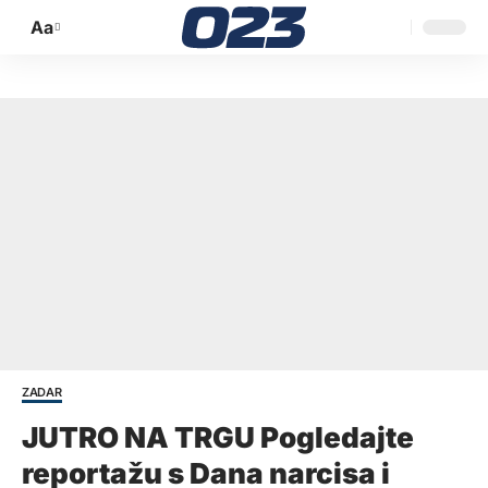
Aa
Promijeni
veličinu
slova
ZADAR
JUTRO NA TRGU Pogledajte
reportažu s Dana narcisa i