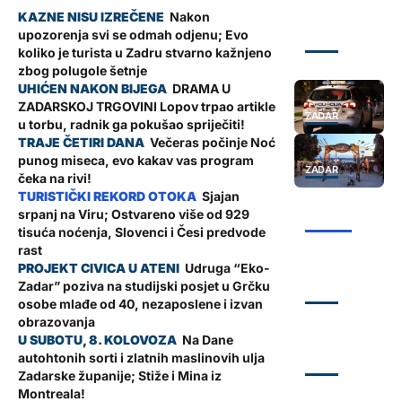
Nakon
upozorenja svi se odmah odjenu; Evo
ZADAR
koliko je turista u Zadru stvarno kažnjeno
zbog polugole šetnje
DRAMA U
ZADARSKOJ TRGOVINI Lopov trpao artikle
ZADAR
u torbu, radnik ga pokušao spriječiti!
Večeras počinje Noć
punog miseca, evo kakav vas program
ZADAR
čeka na rivi!
Sjajan
srpanj na Viru; Ostvareno više od 929
ŽUPANIJA
tisuća noćenja, Slovenci i Česi predvode
rast
Udruga “Eko-
Zadar” poziva na studijski posjet u Grčku
ZADAR
osobe mlađe od 40, nezaposlene i izvan
obrazovanja
Na Dane
autohtonih sorti i zlatnih maslinovih ulja
ZADAR
Zadarske županije; Stiže i Mina iz
Montreala!