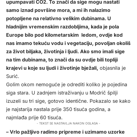
upumpavati CO2. To znači da sige mogu nastati
samo iznad površine mora, a mi ih nalazimo
potopljene na relativno velikim dubinama. U
hladnijim vremenskim razdobljima, kada je pola
Europe bilo pod kilometarskim ledom, ovdje kod
nas imamo tekuću vodu i vegetaciju, povoljan okoliš
za život biljaka, životinja i ljudi. Ako smo imali sige
na tim dubinama, to znači da su ovdje bili topliji
krajevi u koje su ljudi i životinje bježali,
objasnila je
Surić.
Golim okom nemoguće je odrediti koliko je pojedina
siga stara. U zadnjem istraživanju u Modrič špilji
izuzeli su tri sige, gotovo identične. Pokazalo se kako
je najstarija nastala prije 350 tisuća godina, a
najmlađa prije 60 tisuća.
- TEKST SE NASTAVLJA NAKON OGLASA -
– Vrlo pažljivo radimo pripreme i uzimamo uzorke