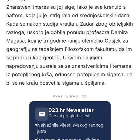
Znanstveni interes su joj sige, iako je sve krenulo s
naftom, koja ju je intrigirala od srednjoškolskih dana.
Kada se nakon studija vratila u Zadar zbog obiteljskih
razloga, uskoro je dobila ponudu profesora Damira
Magaša, koji je tri godine ranije utemeljio Odsjek za
geografiju na tadašnjem Filozofskom fakultetu, da im
se pridruži kao geolog. U svom daljnjem
napredovanju susrela se sa znanstvenicima i temama
iz potopljenog krša, odnosno potopljenim sigama, da
bi se ne kraju posvetila sigama u špiljama.
PRATITE NAS I NA
023.hr Newsletter
Dnevni pregled vijesti
Najvažnije vijesti svakog radnog
jutra
Vremenska prognoza i ključne