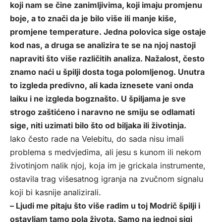
koji nam se čine zanimljivima, koji imaju promjenu
boje, a to znači da je bilo više ili manje kiše,
promjene temperature. Jedna polovica sige ostaje
kod nas, a druga se analizira te se na njoj nastoji
napraviti što više različitih analiza. Nažalost, često
znamo naći u špilji dosta toga polomljenog. Unutra
to izgleda predivno, ali kada iznesete vani onda
laiku i ne izgleda bogznašto. U špiljama je sve
strogo zaštićeno i naravno ne smiju se odlamati
sige, niti uzimati bilo što od biljaka ili životinja.
Iako često rade na Velebitu, do sada nisu imali
problema s medvjedima, ali jesu s kunom ili nekom
životinjom nalik njoj, koja im je grickala instrumente,
ostavila trag višesatnog igranja na zvučnom signalu
koji bi kasnije analizirali.
– Ljudi me pitaju što više radim u toj Modrič špilji i
ostavljam tamo pola života. Samo na jednoj sigi