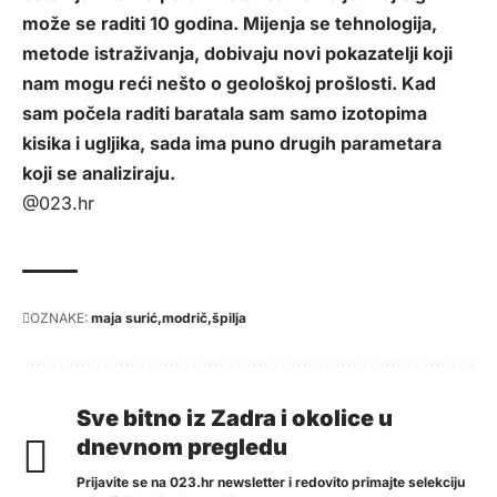
može se raditi 10 godina. Mijenja se tehnologija,
metode istraživanja, dobivaju novi pokazatelji koji
nam mogu reći nešto o geološkoj prošlosti. Kad
sam počela raditi baratala sam samo izotopima
kisika i ugljika, sada ima puno drugih parametara
koji se analiziraju.
@023.hr
OZNAKE:
maja surić
modrič
špilja
Sve bitno iz Zadra i okolice u
dnevnom pregledu
Prijavite se na 023.hr newsletter i redovito primajte selekciju