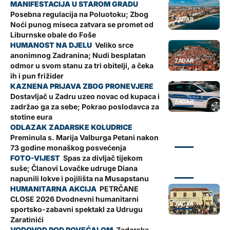
Posebna regulacija na Poluotoku; Zbog
ZADAR
Noći punog miseca zatvara se promet od
Liburnske obale do Foše
Veliko srce
anonimnog Zadranina; Nudi besplatan
ZADAR
odmor u svom stanu za tri obitelji, a čeka
ih i pun frižider
Dostavljač u Zadru uzeo novac od kupaca i
ZADAR
zadržao ga za sebe; Pokrao poslodavca za
stotine eura
Preminula s. Marija Valburga Petani nakon
ZADAR
73 godine monaškog posvećenja
Spas za divljač tijekom
suše; Članovi Lovačke udruge Diana
ZADAR
napunili lokve i pojilišta na Musapstanu
PETRČANE
CLOSE 2026 Dvodnevni humanitarni
ZADAR
sportsko-zabavni spektakl za Udrugu
Zaratinići
Zadarska