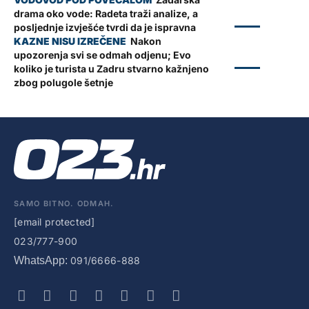
drama oko vode: Radeta traži analize, a
ZADAR
posljednje izvješće tvrdi da je ispravna
Nakon
upozorenja svi se odmah odjenu; Evo
ZADAR
koliko je turista u Zadru stvarno kažnjeno
zbog polugole šetnje
SAMO BITNO. ODMAH.
[email protected]
023/777-900
WhatsApp:
091/6666-888