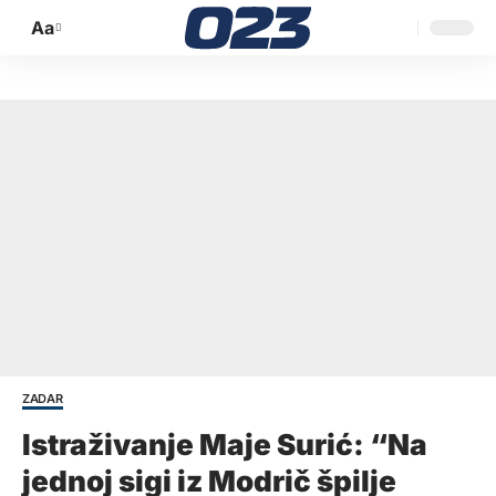
Aa
Promijeni
veličinu
slova
ZADAR
Istraživanje Maje Surić: “Na
jednoj sigi iz Modrič špilje