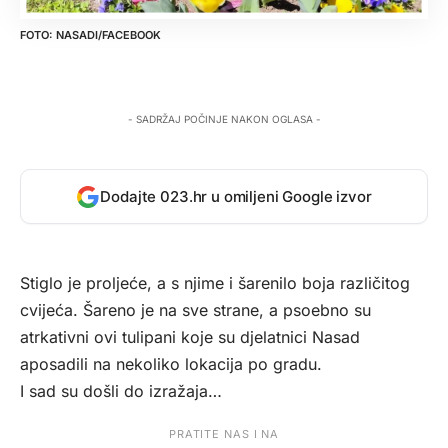
NASADI/FACEBOOK
- SADRŽAJ POČINJE NAKON OGLASA -
Dodajte 023.hr u omiljeni Google izvor
Stiglo je proljeće, a s njime i šarenilo boja različitog
cvijeća. Šareno je na sve strane, a psoebno su
atrkativni ovi tulipani koje su djelatnici Nasad
aposadili na nekoliko lokacija po gradu.
I sad su došli do izražaja…
PRATITE NAS I NA