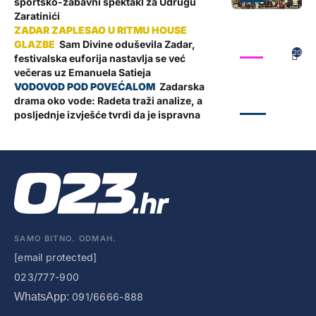
sportsko-zabavni spektakl za Udrugu
Zaratinići
Sam Divine oduševila Zadar,
SHOW
20
festivalska euforija nastavlja se već
večeras uz Emanuela Satieja
Zadarska
drama oko vode: Radeta traži analize, a
ZADAR
posljednje izvješće tvrdi da je ispravna
SAMO BITNO. ODMAH.
[email protected]
023/777-900
WhatsApp:
091/6666-888