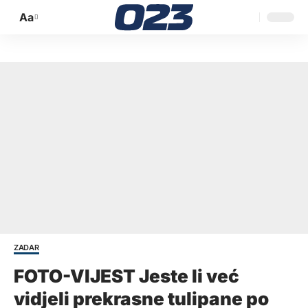
Aa
Promijeni
veličinu
slova
ZADAR
FOTO-VIJEST Jeste li već
vidjeli prekrasne tulipane po