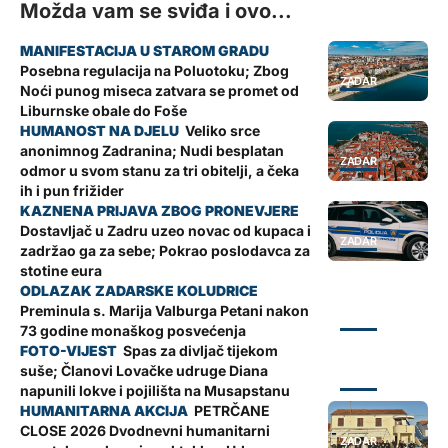
Možda vam se sviđa i ovo...
Posebna regulacija na Poluotoku; Zbog
ZADAR
Noći punog miseca zatvara se promet od
Liburnske obale do Foše
Veliko srce
anonimnog Zadranina; Nudi besplatan
ZADAR
odmor u svom stanu za tri obitelji, a čeka
ih i pun frižider
Dostavljač u Zadru uzeo novac od kupaca i
ZADAR
zadržao ga za sebe; Pokrao poslodavca za
stotine eura
Preminula s. Marija Valburga Petani nakon
ZADAR
73 godine monaškog posvećenja
Spas za divljač tijekom
suše; Članovi Lovačke udruge Diana
ZADAR
napunili lokve i pojilišta na Musapstanu
PETRČANE
CLOSE 2026 Dvodnevni humanitarni
ZADAR