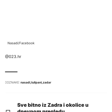
Nasadi/Facebook
@023.hr
OZNAKE:
nasadi
tulipani
zadar
Sve bitno iz Zadra i okolice u
dnevnom pregledu