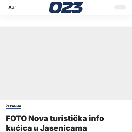
Aa
Promijeni
veličinu
slova
ŽUPANIJA
FOTO Nova turistička info
kućica u Jasenicama