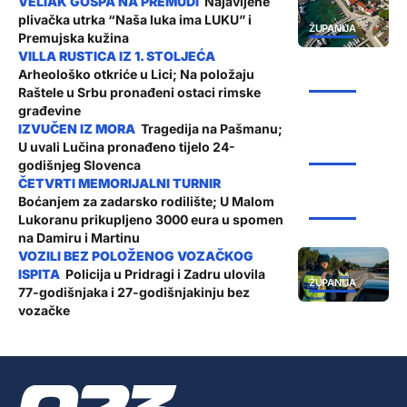
Najavljene
plivačka utrka “Naša luka ima LUKU” i
ŽUPANIJA
Premujska kužina
Arheološko otkriće u Lici; Na položaju
ŽUPANIJA
Raštele u Srbu pronađeni ostaci rimske
građevine
Tragedija na Pašmanu;
U uvali Lučina pronađeno tijelo 24-
ŽUPANIJA
godišnjeg Slovenca
Boćanjem za zadarsko rodilište; U Malom
ŽUPANIJA
Lukoranu prikupljeno 3000 eura u spomen
na Damiru i Martinu
Policija u Pridragi i Zadru ulovila
ŽUPANIJA
77-godišnjaka i 27-godišnjakinju bez
vozačke