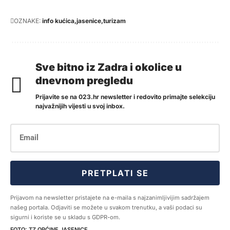
OZNAKE:
info kućica
jasenice
turizam
Sve bitno iz Zadra i okolice u
dnevnom pregledu
Prijavite se na 023.hr newsletter i redovito primajte selekciju
najvažnijih vijesti u svoj inbox.
PRETPLATI SE
Prijavom na newsletter pristajete na e-maila s najzanimljivijim sadržajem
našeg portala. Odjaviti se možete u svakom trenutku, a vaši podaci su
sigurni i koriste se u skladu s GDPR-om.
TZ OPĆINE JASENICE