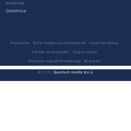
DODATNO
Osmrtnice
Impressum
Etički kodeks za korištenje AI
Uvjeti korištenja
Zahtjev za brisanjem
Dojava vijesti
Pravilnik nagradnih natječaja
Brand kit
© 2026.
Quantum media d.o.o.