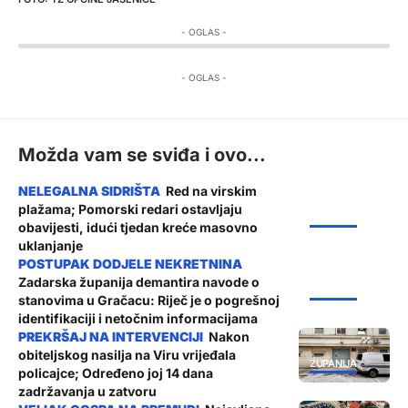
- OGLAS -
- OGLAS -
Možda vam se sviđa i ovo...
Red na virskim
plažama; Pomorski redari ostavljaju
ŽUPANIJA
obavijesti, idući tjedan kreće masovno
uklanjanje
Zadarska županija demantira navode o
ŽUPANIJA
stanovima u Gračacu: Riječ je o pogrešnoj
identifikaciji i netočnim informacijama
Nakon
obiteljskog nasilja na Viru vrijeđala
ŽUPANIJA
policajce; Određeno joj 14 dana
zadržavanja u zatvoru