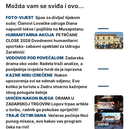
Možda vam se sviđa i ovo...
Spas za divljač tijekom
suše; Članovi Lovačke udruge Diana
ZADAR
napunili lokve i pojilišta na Musapstanu
PETRČANE
CLOSE 2026 Dvodnevni humanitarni
ZADAR
sportsko-zabavni spektakl za Udrugu
Zaratinići
Zadarska
drama oko vode: Radeta traži analize, a
ZADAR
posljednje izvješće tvrdi da je ispravna
Nakon
upozorenja svi se odmah odjenu; Evo
ZADAR
koliko je turista u Zadru stvarno kažnjeno
zbog polugole šetnje
DRAMA U
ZADARSKOJ TRGOVINI Lopov trpao artikle
ZADAR
u torbu, radnik ga pokušao spriječiti!
Večeras počinje Noć
punog miseca, evo kakav vas program
ZADAR
čeka na rivi!