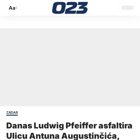
Aa
Promijeni
veličinu
slova
ZADAR
Danas Ludwig Pfeiffer asfaltira
Ulicu Antuna Augustinčića,