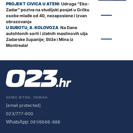
Udruga “Eko-
Zadar” poziva na studijski posjet u Grčku
ZADAR
osobe mlađe od 40, nezaposlene i izvan
obrazovanja
Na Dane
autohtonih sorti i zlatnih maslinovih ulja
ZADAR
Zadarske županije; Stiže i Mina iz
Montreala!
SAMO BITNO. ODMAH.
[email protected]
023/777-900
WhatsApp:
091/6666-888