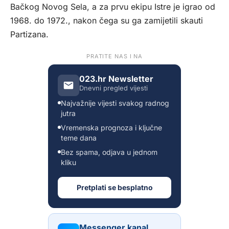
Bačkog Novog Sela, a za prvu ekipu Istre je igrao od
1968. do 1972., nakon čega su ga zamijetili skauti
Partizana.
PRATITE NAS I NA
023.hr Newsletter
Dnevni pregled vijesti
Najvažnije vijesti svakog radnog
jutra
Vremenska prognoza i ključne
teme dana
Bez spama, odjava u jednom
kliku
Pretplati se besplatno
Messenger kanal