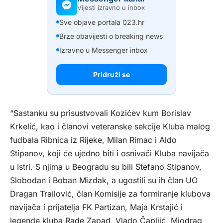
Vijesti izravno u inbox
Sve objave portala 023.hr
Brze obavijesti o breaking news
Izravno u Messenger inbox
Pridruži se
“Sastanku su prisustvovali Kozićev kum Borislav
Krkelić, kao i članovi veteranske sekcije Kluba malog
fudbala Ribnica iz Rijeke, Milan Rimac i Aldo
Stipanov, koji će ujedno biti i osnivači Kluba navijača
u Istri. S njima u Beogradu su bili Stefano Stipanov,
Slobodan i Boban Mizdak, a ugostili su ih član UO
Dragan Trailović, član Komisije za formiranje klubova
navijača i prijatelja FK Partizan, Maja Krstajić i
legende kluba Rade Zapad, Vlado Čapljić, Miodrag