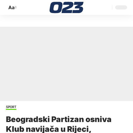
Aa
Promijeni
veličinu
slova
SPORT
Beogradski Partizan osniva
Klub navijača u Rijeci,