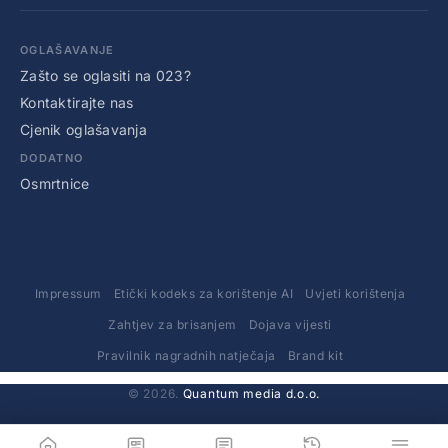
OGLAŠAVANJE
Zašto se oglasiti na 023?
Kontaktirajte nas
Cjenik oglašavanja
DODATNO
Osmrtnice
Impressum
Etički kodeks za korištenje AI
Uvjeti korištenja
Zahtjev za brisanjem
Dojava vijesti
Pravilnik nagradnih natječaja
Brand kit
© 2026.
Quantum media d.o.o.