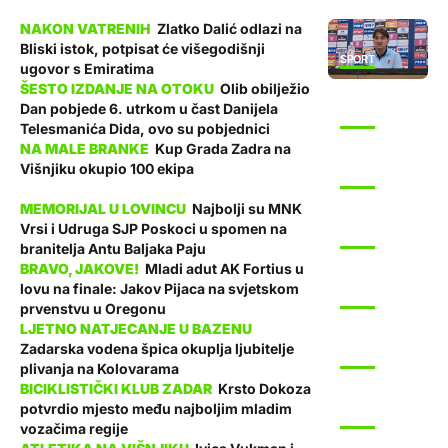
Zlatko Dalić odlazi na
Bliski istok, potpisat će višegodišnji
SPORT
ugovor s Emiratima
Olib obilježio
Dan pobjede 6. utrkom u čast Danijela
SPORT
Telesmanića Dida, ovo su pobjednici
Kup Grada Zadra na
Višnjiku okupio 100 ekipa
SPORT
Najbolji su MNK
Vrsi i Udruga SJP Poskoci u spomen na
SPORT
branitelja Antu Baljaka Paju
Mladi adut AK Fortius u
lovu na finale: Jakov Pijaca na svjetskom
SPORT
prvenstvu u Oregonu
Zadarska vodena špica okuplja ljubitelje
SPORT
plivanja na Kolovarama
Krsto Dokoza
potvrdio mjesto među najboljim mladim
SPORT
vozačima regije