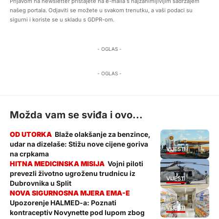
Prijavom na newsletter pristajete na e-maila s najzanimljivijim sadržajem
našeg portala. Odjaviti se možete u svakom trenutku, a vaši podaci su
sigurni i koriste se u skladu s GDPR-om.
- OGLAS -
- OGLAS -
Možda vam se sviđa i ovo...
Blaže olakšanje za benzince,
udar na dizelaše: Stižu nove cijene goriva
VIJESTI
na crpkama
Vojni piloti
prevezli životno ugroženu trudnicu iz
VIJESTI
Dubrovnika u Split
Upozorenje HALMED-a: Poznati
VIJESTI
kontraceptiv Novynette pod lupom zbog