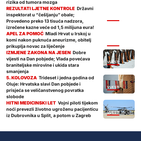
rizika od tumora mozga
Državni
inspektorat u “češljanju” obale;
VIJESTI
Provedeno preko 13 tisuća nadzora,
izrečene kazne veće od 1,5 milijuna eura!
Mladi Hrvat u Irskoj u
komi nakon puknuća aneurizme, obitelj
VIJESTI
prikuplja novac za liječenje
Dobre
vijesti na Dan pobjede; Vlada povećava
VIJESTI
braniteljske mirovine i ukida stara
smanjenja
Trideset i jedna godina od
Oluje: Hrvatska slavi Dan pobjede i
VIJESTI
prisjeća se veličanstvenog povratka
slobode
Vojni piloti tijekom
noći prevezli životno ugroženu pacijenticu
VIJESTI
iz Dubrovnika u Split, a potom u Zagreb