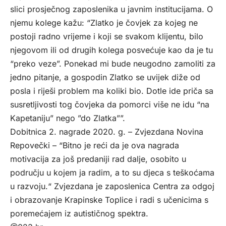
slici prosječnog zaposlenika u javnim institucijama. O
njemu kolege kažu: “Zlatko je čovjek za kojeg ne
postoji radno vrijeme i koji se svakom klijentu, bilo
njegovom ili od drugih kolega posvećuje kao da je tu
“preko veze”. Ponekad mi bude neugodno zamoliti za
jedno pitanje, a gospodin Zlatko se uvijek diže od
posla i riješi problem ma koliki bio. Dotle ide priča sa
susretljivosti tog čovjeka da pomorci više ne idu “na
Kapetaniju” nego ”do Zlatka””.
Dobitnica 2. nagrade 2020. g. – Zvjezdana Novina
Repovečki – “Bitno je reći da je ova nagrada
motivacija za još predaniji rad dalje, osobito u
području u kojem ja radim, a to su djeca s teškoćama
u razvoju.“ Zvjezdana je zaposlenica Centra za odgoj
i obrazovanje Krapinske Toplice i radi s učenicima s
poremećajem iz autističnog spektra.