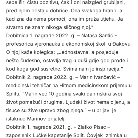
sebe širi čistu pozitivu, čak i oni naizgled grubijani,
pred njom postaju dobrice. Ona svakoga hrabri, a
kad zna da nema pomoći, ona im pruža utjehu. Ja
stvarno ne znam nikoga sličnog njoj.”
Dobitnica 1. nagrade 2022. g. – Nataša Šantić –
profesorica vjeronauka u ekonomskoj školi u Đakovu.
O njoj kaže kolegica: „Jednostavna, a posjeduje
nešto čudesno, ostavlja trag u duši gdje god prođe i
kod koga god susretne. Svima nam je inspiracija.“
Dobitnik 2. nagrade 2022. g. – Marin Ivančević –
medicinski tehničar na Hitnom medicinskom prijemu u
Splitu. “Marin već 10 godina svaki dan riskira svoj
život pomažući drugima. Ljudski život nema cijenu, a
tisuće su žive upravo zbog njega.” – u prijavi je
istaknuo Marinov prijatelj.
Dobitnik 1. nagrade 2021. g. – Zlatko Pisac –
zaposlenik Lučke kapetanije Split. Čovjek iznimka u