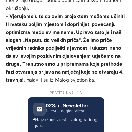
motiviraju druge i potiču optimizam u svom radnom
okruženju.
– Vjerujemo u to da ovim projektom možemo učiniti
Hrvatsku boljim mjestom i doprinijeti povećanju
optimizma među svima nama. Upravo zato je i naš
slogan „Na putu do velikih priča“. Želimo priče
vrijednih radnika podijeliti s javnosti i ukazati na to
da svi svojim pozitivnim djelovanjem utječemo na
druge. Trenutno smo u pripremama koje prethode
fazi otvaranja prijava na natječaj koje se otvaraju 4.
travnja!,
najavili su iz Malog svjetionika.
PRATITE NAS I NA
023.hr Newsletter
Dnevni pregled vijesti
Najvažnije vijesti svakog radnog
jutra