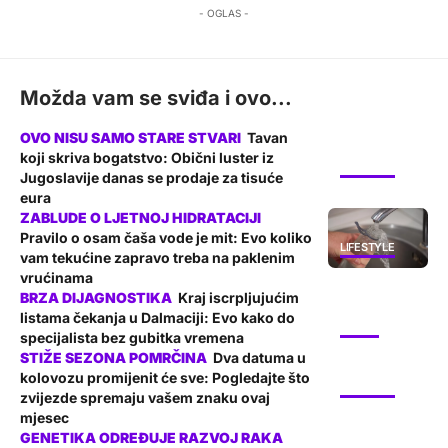
- OGLAS -
Možda vam se sviđa i ovo...
Tavan
koji skriva bogatstvo: Obični luster iz
LIFESTYLE
Jugoslavije danas se prodaje za tisuće
eura
Pravilo o osam čaša vode je mit: Evo koliko
LIFESTYLE
vam tekućine zapravo treba na paklenim
vrućinama
Kraj iscrpljujućim
listama čekanja u Dalmaciji: Evo kako do
PROMO
specijalista bez gubitka vremena
Dva datuma u
kolovozu promijenit će sve: Pogledajte što
LIFESTYLE
zvijezde spremaju vašem znaku ovaj
mjesec