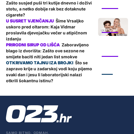
Zašto susjed puši tri kutije dnevno i doživi
LIFESTYLE
stotu, a netko dobije rak bez dotaknute
cigarete?
Šime Vrsaljko
uskoro pred oltarom: Kaja Vidmar
LIFESTYLE
proslavila djevojačku večer u atipičnom
izdanju
Zaboravljeno
blago iz dvorišta: Zašto ove sezone ne
LIFESTYLE
smijete baciti niti jedan list smokve
Što se
zapravo krije u zadarskoj vodi koju pijemo
ZADAR
svaki dan i jesu li laboratorijski nalazi
otkrili šokantnu istinu?
SAMO BITNO. ODMAH.