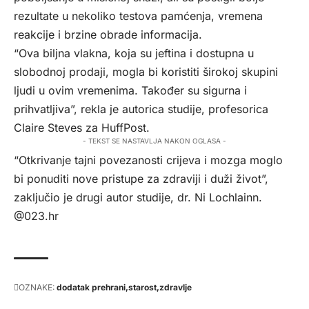
rezultate u nekoliko testova pamćenja, vremena
reakcije i brzine obrade informacija.
“Ova biljna vlakna, koja su jeftina i dostupna u
slobodnoj prodaji, mogla bi koristiti širokoj skupini
ljudi u ovim vremenima. Također su sigurna i
prihvatljiva”, rekla je autorica studije, profesorica
Claire Steves za HuffPost.
- TEKST SE NASTAVLJA NAKON OGLASA -
“Otkrivanje tajni povezanosti crijeva i mozga moglo
bi ponuditi nove pristupe za zdraviji i duži život”,
zaključio je drugi autor studije, dr. Ni Lochlainn.
@023.hr
OZNAKE:
dodatak prehrani
starost
zdravlje