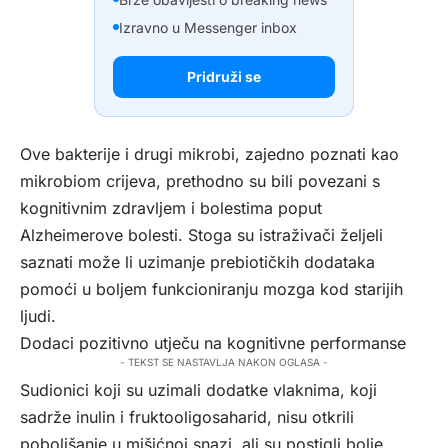
Izravno u Messenger inbox
Pridruži se
Ove bakterije i drugi mikrobi, zajedno poznati kao
mikrobiom crijeva, prethodno su bili povezani s
kognitivnim zdravljem i bolestima poput
Alzheimerove bolesti. Stoga su istraživači željeli
saznati može li uzimanje prebiotičkih dodataka
pomoći u boljem funkcioniranju mozga kod starijih
ljudi.
Dodaci pozitivno utječu na kognitivne performanse
- TEKST SE NASTAVLJA NAKON OGLASA -
Sudionici koji su uzimali dodatke vlaknima, koji
sadrže inulin i fruktooligosaharid, nisu otkrili
poboljšanje u mišićnoj snazi, ali su postigli bolje