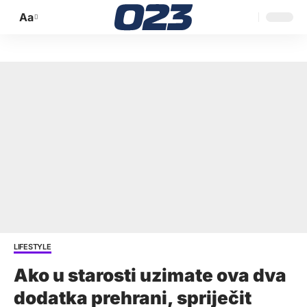
Aa
Promijeni
veličinu
slova
LIFESTYLE
Ako u starosti uzimate ova dva
dodatka prehrani, spriječit