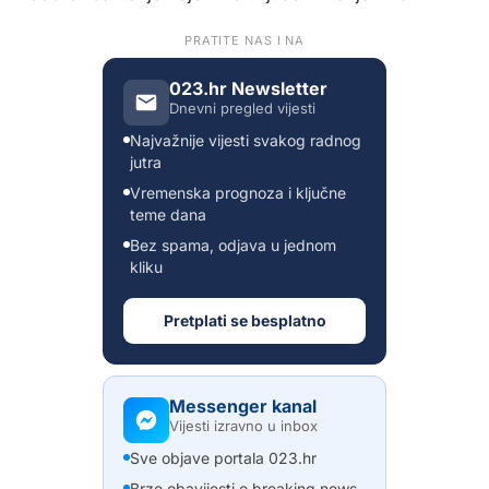
PRATITE NAS I NA
023.hr Newsletter
Dnevni pregled vijesti
Najvažnije vijesti svakog radnog
jutra
Vremenska prognoza i ključne
teme dana
Bez spama, odjava u jednom
kliku
Pretplati se besplatno
Messenger kanal
Vijesti izravno u inbox
Sve objave portala 023.hr
Brze obavijesti o breaking news