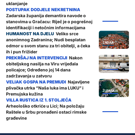
uklanjanje
Zadarska županija demantira navode o
ŽUPANIJA
stanovima u Gračacu: Riječ je o pogrešnoj
identifikaciji i netočnim informacijama
Veliko srce
anonimnog Zadranina; Nudi besplatan
ZADAR
odmor u svom stanu za tri obitelji, a čeka
ih i pun frižider
Nakon
obiteljskog nasilja na Viru vrijeđala
ŽUPANIJA
policajce; Određeno joj 14 dana
zadržavanja u zatvoru
Najavljene
plivačka utrka “Naša luka ima LUKU” i
ŽUPANIJA
Premujska kužina
Arheološko otkriće u Lici; Na položaju
ŽUPANIJA
Raštele u Srbu pronađeni ostaci rimske
građevine