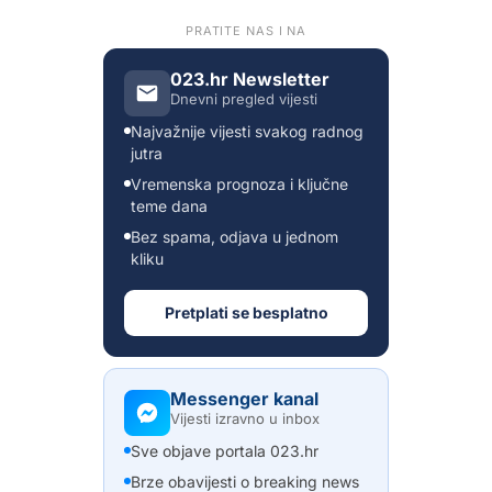
PRATITE NAS I NA
023.hr Newsletter
Dnevni pregled vijesti
Najvažnije vijesti svakog radnog
jutra
Vremenska prognoza i ključne
teme dana
Bez spama, odjava u jednom
kliku
Pretplati se besplatno
Messenger kanal
Vijesti izravno u inbox
Sve objave portala 023.hr
Brze obavijesti o breaking news