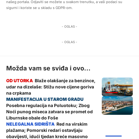
našeg portala. Odjaviti se možete u svakom trenutku, a vaši podaci su
sigurni i koriste se u skladu s GDPR-om.
- OGLAS -
- OGLAS -
Možda vam se sviđa i ovo...
Blaže olakšanje za benzince,
udar na dizelaše: Stižu nove cijene goriva
VIJESTI
na crpkama
Posebna regulacija na Poluotoku; Zbog
ZADAR
Noći punog miseca zatvara se promet od
Liburnske obale do Foše
Red na virskim
plažama; Pomorski redari ostavljaju
ŽUPANIJA
obavijesti, idući tjedan kreće masovno