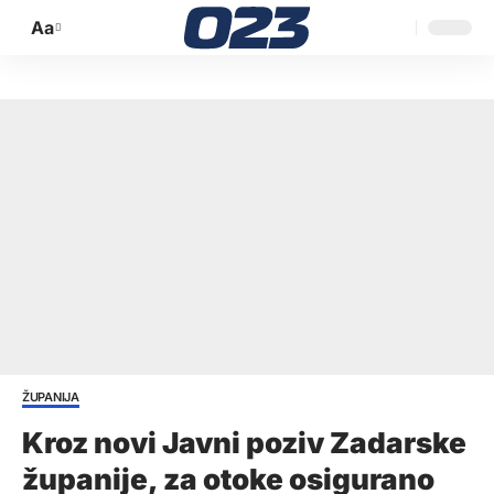
Aa
Promijeni
veličinu
slova
ŽUPANIJA
Kroz novi Javni poziv Zadarske
županije, za otoke osigurano