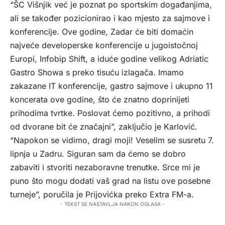
“ŠC Višnjik već je poznat po sportskim događanjima,
ali se također pozicionirao i kao mjesto za sajmove i
konferencije. Ove godine, Zadar će biti domaćin
najveće developerske konferencije u jugoistočnoj
Europi, Infobip Shift, a iduće godine velikog Adriatic
Gastro Showa s preko tisuću izlagača. Imamo
zakazane IT konferencije, gastro sajmove i ukupno 11
koncerata ove godine, što će znatno doprinijeti
prihodima tvrtke. Poslovat ćemo pozitivno, a prihodi
od dvorane bit će značajni”, zaključio je Karlović.
“Napokon se vidimo, dragi moji! Veselim se susretu 7.
lipnja u Zadru. Siguran sam da ćemo se dobro
zabaviti i stvoriti nezaboravne trenutke. Srce mi je
puno što mogu dodati vaš grad na listu ove posebne
turneje”, poručila je Prijovićka preko Extra FM-a.
- TEKST SE NASTAVLJA NAKON OGLASA -