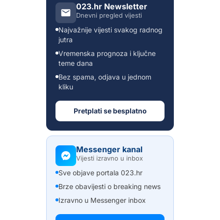
023.hr Newsletter
Dnevni pregled vijesti
Najvažnije vijesti svakog radnog
jutra
Vremenska prognoza i ključne
teme dana
Bez spama, odjava u jednom
kliku
Pretplati se besplatno
Messenger kanal
Vijesti izravno u inbox
Sve objave portala 023.hr
Brze obavijesti o breaking news
Izravno u Messenger inbox