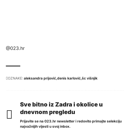
@023.hr
OZNAKE:
aleksandra prijović
denis karlović
šc višnjik
Sve bitno iz Zadra i okolice u
dnevnom pregledu
Prijavite se na 023.hr newsletter i redovito primajte selekciju
najvažnijih vijesti u svoj inbox.