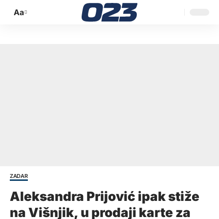
Aa
Promijeni
veličinu
slova
ZADAR
Aleksandra Prijović ipak stiže
na Višnjik, u prodaji karte za