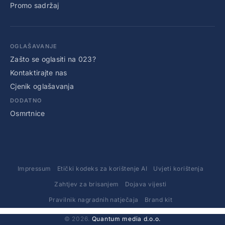
Promo sadržaj
OGLAŠAVANJE
Zašto se oglasiti na 023?
Kontaktirajte nas
Cjenik oglašavanja
DODATNO
Osmrtnice
Impressum
Etički kodeks za korištenje AI
Uvjeti korištenja
Zahtjev za brisanjem
Dojava vijesti
Pravilnik nagradnih natječaja
Brand kit
© 2026.
Quantum media d.o.o.