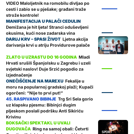
VIDEO Maloljetnik na romobilu divljao po
ŽUPANIJA
cesti i zabio se u pješake; građani traže
strože kontrole!
Demižana je hit ljeta! Stranci oduševljeni
ZADAR
okusima, kući nose zadarska vina
Ljetna akcija
darivanja krvi u atriju Providurove palače
ZADAR
Mladi
Hrvati srušili Španjolsku u Zagrebu i uzeli
SPORT
svjetski naslov! Duje Srzić pogodio za
izjednačenje
Fekalije u
moru na popularnoj gradskoj plaži; Kupači
ZADAR
ogorčeni: “Nije to prvi put!”
Trg Sri Sela gorio
uz klapsku pjesmu: Bibinjci dugim
ŽUPANIJA
pljeskom poslali podršku Anti Sikiriću
Krivinu
Ring na samoj obali: Četvrti
SPORT