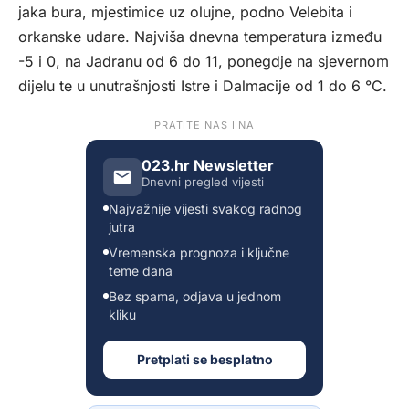
jaka bura, mjestimice uz olujne, podno Velebita i
orkanske udare. Najviša dnevna temperatura između
-5 i 0, na Jadranu od 6 do 11, ponegdje na sjevernom
dijelu te u unutrašnjosti Istre i Dalmacije od 1 do 6 °C.
PRATITE NAS I NA
023.hr Newsletter
Dnevni pregled vijesti
Najvažnije vijesti svakog radnog
jutra
Vremenska prognoza i ključne
teme dana
Bez spama, odjava u jednom
kliku
Pretplati se besplatno