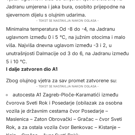
Jadranu umjerena i jaka bura, osobito prijepodne na
sjevernom dijelu s olujnim udarima.
- TEKST SE NASTAVLJA NAKON OGLASA -
Minimalna temperatura Od -8 do -4, na Jadranu
uglavnom između 0 i 5 °C, na južnim otocima i malo
viša. Najviša dnevna uglavom između -3 i 2, u
unutrašnjosti Dalmacije od 3 do 6, na Jadranu između
5 i 10 °C.
I dalje zatvoren dio A1
Zbog olujnog vjetra za sav promet zatvorene su:
- TEKST SE NASTAVLJA NAKON OGLASA -
autocesta A1 Zagreb-Ploče-Karamatići između
čvorova Sveti Rok i Posedarje (obilazak za osobna
vozila je državnim cestama čvor Posedarje –
Maslenica – Zaton Obrovački – Gračac – čvor Sveti
Rok, a za ostala vozila čvor Benkovac – Kistanje –