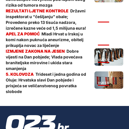
rizika od tumora mozga
Državni
inspektorat u “češljanju” obale;
VIJESTI
Provedeno preko 13 tisuća nadzora,
izrečene kazne veće od 1,5 milijuna eura!
Mladi Hrvat u Irskoj u
komi nakon puknuća aneurizme, obitelj
VIJESTI
prikuplja novac za liječenje
Dobre
vijesti na Dan pobjede; Vlada povećava
VIJESTI
braniteljske mirovine i ukida stara
smanjenja
Trideset i jedna godina od
Oluje: Hrvatska slavi Dan pobjede i
VIJESTI
prisjeća se veličanstvenog povratka
slobode