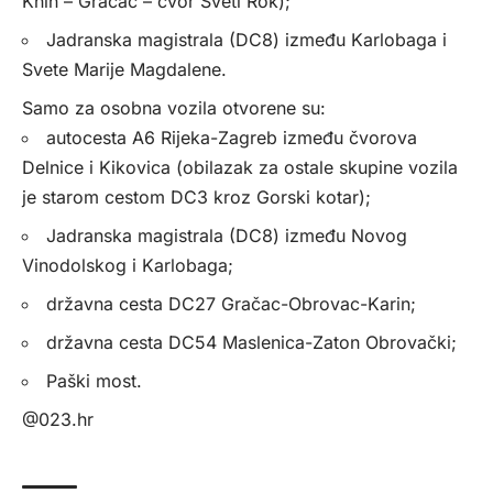
Knin – Gračac – čvor Sveti Rok);
Jadranska magistrala (DC8) između Karlobaga i
Svete Marije Magdalene.
Samo za osobna vozila otvorene su:
autocesta A6 Rijeka-Zagreb između čvorova
Delnice i Kikovica (obilazak za ostale skupine vozila
je starom cestom DC3 kroz Gorski kotar);
Jadranska magistrala (DC8) između Novog
Vinodolskog i Karlobaga;
državna cesta DC27 Gračac-Obrovac-Karin;
državna cesta DC54 Maslenica-Zaton Obrovački;
Paški most.
@023.hr