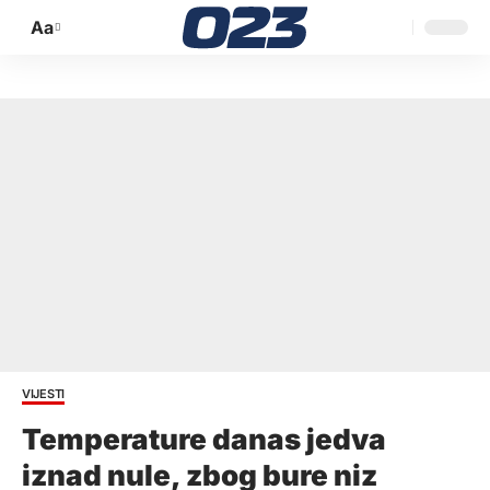
Aa
Promijeni
veličinu
slova
VIJESTI
Temperature danas jedva
iznad nule, zbog bure niz