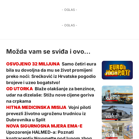
- OGLAS -
- OGLAS -
Možda vam se sviđa i ovo...
Samo četiri eura
bila su dovoljna da mu se život promijeni
VIJESTI
preko noći: Srećković iz Hrvatske pogodio
brojeve i uzeo bogatstvo!
Blaže olakšanje za benzince,
udar na dizelaše: Stižu nove cijene goriva
VIJESTI
na crpkama
Vojni piloti
prevezli životno ugroženu trudnicu iz
VIJESTI
Dubrovnika u Split
Upozorenje HALMED-a: Poznati
VIJESTI
kontraceptiv Novynette pod lupom zbog