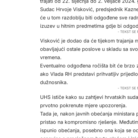
trajati od 22. siječnja do 2. veljače 2024.
Sudac Hrvoje Visković, predsjednik Kazne
će u tom razdoblju biti odgođene sve rad
izuzev u hitnim predmetima gdje bi odgod
- TEKST SE
Visković je dodao da će tijekom trajanja 
obavljajući ostale poslove u skladu sa s
vremena.
Eventualno odgođena ročišta bit će brzo z
ako Vlada RH predstavi prihvatljiv prijedl
dužnosnika.
- TEKST SE
UHS ističe kako su zahtjevi hrvatskih sud
prvotno pokrenute mjere upozorenja.
Tada je, nakon javnih obećanja ministara
pristao na kompromisno rješenje. Međutim,
ispunio obećanja, posebno ona koja se odn