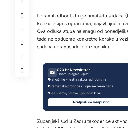
Upravni odbor Udruge hrvatskih sudaca (
konzultacija s ograncima, najavljujući nov
Ova odluka stupa na snagu od ponedjeljka
tada ne poduzme konkretne korake u vezi
sudaca i pravosudnih dužnosnika.
P
023.hr Newsletter
Dnevni pregled vijesti
Najvažnije vijesti svakog radnog jutra
Vremenska prognoza i ključne teme dana
Bez spama, odjava u jednom kliku
Pretplati se besplatno
Županijski sud u Zadru također će aktivno