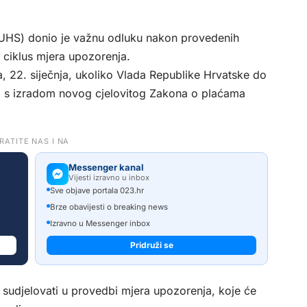
UHS) donio je važnu odluku nakon provedenih
i ciklus mjera upozorenja.
, 22. siječnja, ukoliko Vlada Republike Hrvatske do
 s izradom novog cjelovitog Zakona o plaćama
RATITE NAS I NA
Messenger kanal
Vijesti izravno u inbox
Sve objave portala 023.hr
Brze obavijesti o breaking news
Izravno u Messenger inbox
Pridruži se
 sudjelovati u provedbi mjera upozorenja, koje će