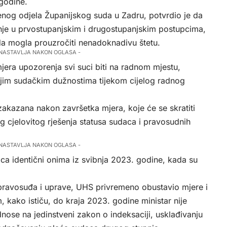
 godine.
nog odjela Županijskog suda u Zadru, potvrdio je da
nje u prvostupanjskim i drugostupanjskim postupcima,
a mogla prouzročiti nenadoknadivu štetu.
 NASTAVLJA NAKON OGLASA -
mjera upozorenja svi suci biti na radnom mjestu,
vojim sudačkim dužnostima tijekom cijelog radnog
akazana nakon završetka mjera, koje će se skratiti
og cjelovitog rješenja statusa sudaca i pravosudnih
 NASTAVLJA NAKON OGLASA -
aca identični onima iz svibnja 2023. godine, kada su
 pravosuđa i uprave, UHS privremeno obustavio mjere i
 kako ističu, do kraja 2023. godine ministar nije
ose na jedinstveni zakon o indeksaciji, usklađivanju