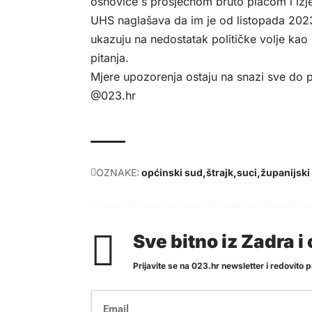
osnovice s prosječnom bruto plaćom i izj
UHS naglašava da im je od listopada 2023
ukazuju na nedostatak političke volje kao k
pitanja.
Mjere upozorenja ostaju na snazi sve do
@023.hr
OZNAKE:
općinski sud
štrajk
suci
županijski
Sve bitno iz Zadra 
Prijavite se na 023.hr newsletter i redovito pr