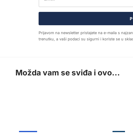
P
Prijavom na newsletter pristajete na e-maila s najza
trenutku, a vaši podaci su sigurni i koriste se u sk
Možda vam se sviđa i ovo...
ŽUPANIJA
ZADAR