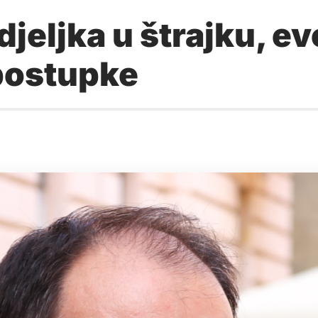
eljka u štrajku, evo
 postupke