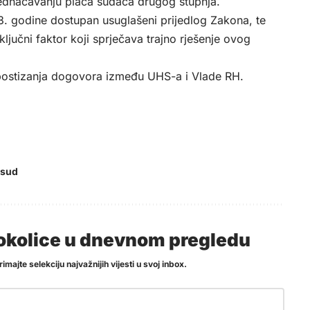
ednačavanju plaća sudaca drugog stupnja.
. godine dostupan usuglašeni prijedlog Zakona, te
ljučni faktor koji sprječava trajno rješenje ovog
 postizanja dogovora između UHS-a i Vlade RH.
 sud
i okolice u dnevnom pregledu
imajte selekciju najvažnijih vijesti u svoj inbox.