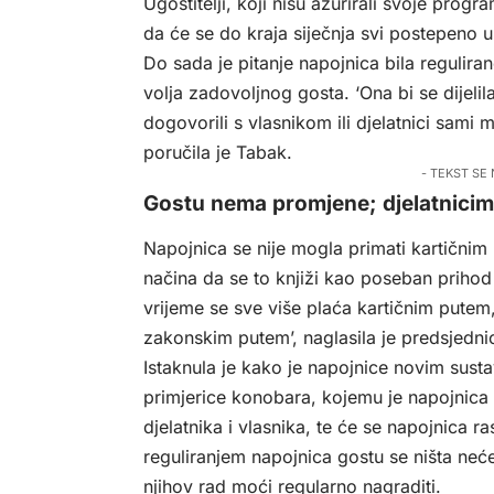
Ugostitelji, koji nisu ažurirali svoje progr
da će se do kraja siječnja svi postepeno u
Do sada je pitanje napojnica bila reguliran
volja zadovoljnog gosta. ‘Ona bi se dijelil
dogovorili s vlasnikom ili djelatnici sam
poručila je Tabak.
- TEKST SE
Gostu nema promjene; djelatnicim
Napojnica se nije mogla primati kartičnim 
načina da se to knjiži kao poseban prihod 
vrijeme se sve više plaća kartičnim putem,
zakonskim putem’, naglasila je predsjednic
Istaknula je kako je napojnice novim susta
primjerice konobara, kojemu je napojnica i
djelatnika i vlasnika, te će se napojnica r
reguliranjem napojnica gostu se ništa neće
njihov rad moći regularno nagraditi.