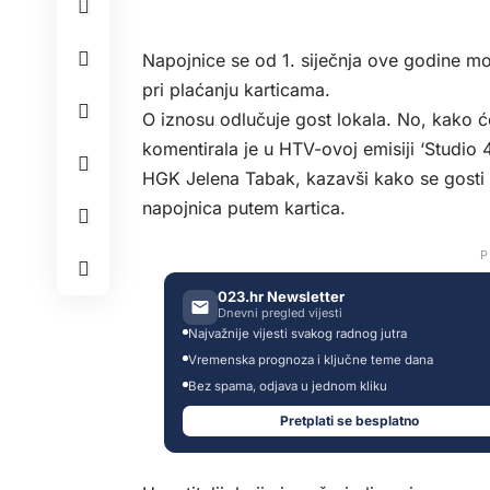
Napojnice se od 1. siječnja ove godine m
pri plaćanju karticama.
O iznosu odlučuje gost lokala. No, kako će 
komentirala je u HTV-ovoj emisiji ‘Studio 4
HGK Jelena Tabak, kazavši kako se gosti ug
napojnica putem kartica.
P
023.hr Newsletter
Dnevni pregled vijesti
Najvažnije vijesti svakog radnog jutra
Vremenska prognoza i ključne teme dana
Bez spama, odjava u jednom kliku
Pretplati se besplatno