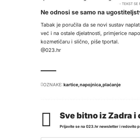
- TEKST SE
Ne odnosi se samo na ugostiteljs
Tabak je poručila da se novi sustav napla
već i na ostale djelatnosti, primjerice napo
kozmetičaru i slično, piše
tportal
.
@023.hr
OZNAKE:
kartice
napojnica
plaćanje
Sve bitno iz Zadra 
Prijavite se na 023.hr newsletter i redovito pr