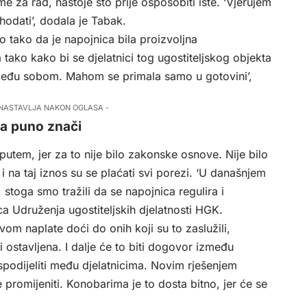
ame za rad, nastoje što prije osposobiti iste. ‘Vjerujem
hodati’, dodala je Tabak.
o tako da je napojnica bila proizvoljna
a tako kako bi se djelatnici tog ugostiteljskog objekta
i među sobom. Mahom se primala samo u gotovini’,
 NASTAVLJA NAKON OGLASA -
a puno znači
putem, jer za to nije bilo zakonske osnove. Nije bilo
i na taj iznos su se plaćati svi porezi. ‘U današnjem
 stoga smo tražili da se napojnica regulira i
a Udruženja ugostiteljskih djelatnosti HGK.
vom naplate doći do onih koji su to zaslužili,
 ostavljena. I dalje će to biti dogovor između
aspodijeliti među djelatnicima. Novim rješenjem
 promijeniti. Konobarima je to dosta bitno, jer će se