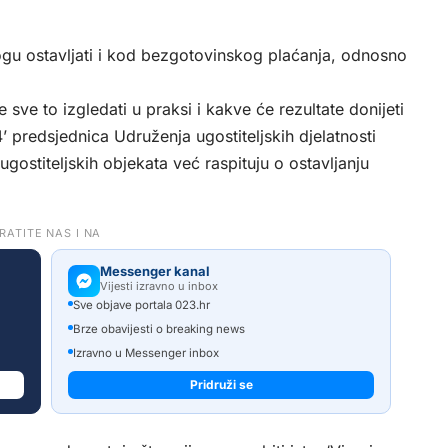
ogu ostavljati i kod bezgotovinskog plaćanja, odnosno
sve to izgledati u praksi i kakve će rezultate donijeti
’ predsjednica Udruženja ugostiteljskih djelatnosti
ostiteljskih objekata već raspituju o ostavljanju
RATITE NAS I NA
Messenger kanal
Vijesti izravno u inbox
Sve objave portala 023.hr
Brze obavijesti o breaking news
Izravno u Messenger inbox
Pridruži se