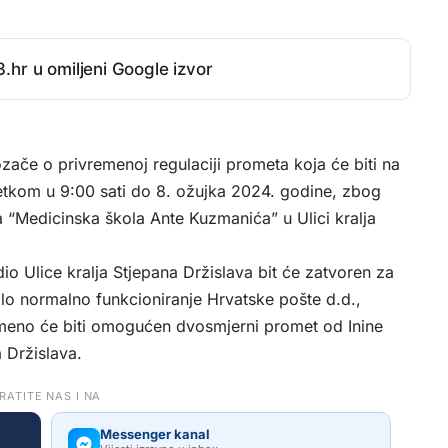
.hr u omiljeni Google izvor
zače o privremenoj regulaciji prometa koja će biti na
četkom u 9:00 sati do 8. ožujka 2024. godine, zbog
a “Medicinska škola Ante Kuzmanića” u Ulici kralja
io Ulice kralja Stjepana Držislava bit će zatvoren za
o normalno funkcioniranje Hrvatske pošte d.d.,
emeno će biti omogućen dvosmjerni promet od Inine
 Držislava.
RATITE NAS I NA
Messenger kanal