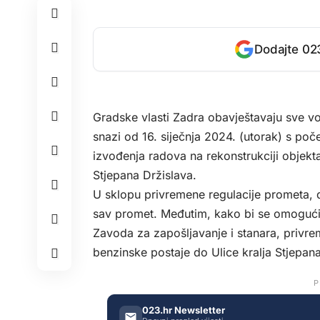
Dodajte 023
Gradske vlasti Zadra obavještavaju sve vo
snazi od 16. siječnja 2024. (utorak) s po
izvođenja radova na rekonstrukciji objekt
Stjepana Držislava.
U sklopu privremene regulacije prometa, d
sav promet. Međutim, kako bi se omogućil
Zavoda za zapošljavanje i stanara, privr
benzinske postaje do Ulice kralja Stjepana
P
023.hr Newsletter