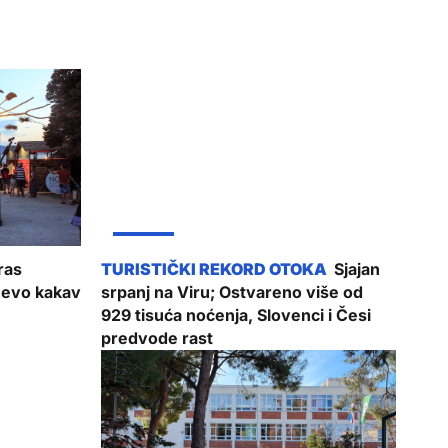
ŽUPANIJA
ras
Sjajan
 evo kakav
srpanj na Viru; Ostvareno više od
929 tisuća noćenja, Slovenci i Česi
predvode rast