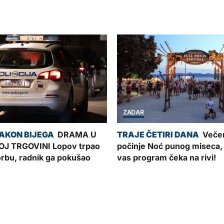
ZADAR
DRAMA U
Veče
J TRGOVINI Lopov trpao
počinje Noć punog miseca,
torbu, radnik ga pokušao
vas program čeka na rivi!