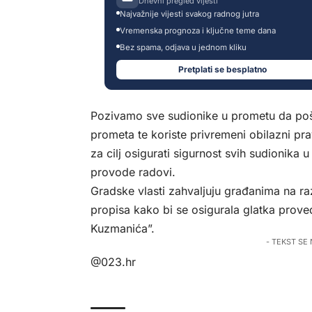
Dnevni pregled vijesti
Najvažnije vijesti svakog radnog jutra
Vremenska prognoza i ključne teme dana
Bez spama, odjava u jednom kliku
Pretplati se besplatno
Pozivamo sve sudionike u prometu da poš
prometa te koriste privremeni obilazni pr
za cilj osigurati sigurnost svih sudionika 
provode radovi.
Gradske vlasti zahvaljuju građanima na ra
propisa kako bi se osigurala glatka prove
Kuzmanića”.
- TEKST SE
@023.hr